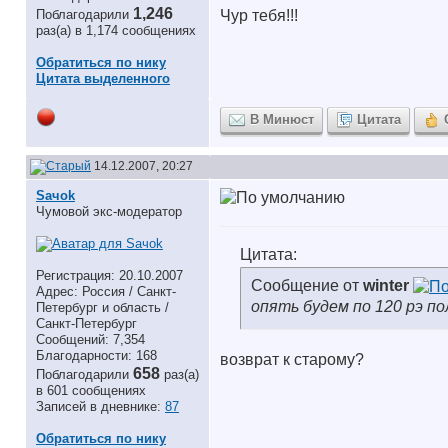
1,246
Поблагодарили
Чур тебя!!!
раз(а) в 1,174 сообщениях
Обратиться по нику
Цитата выделенного
В Минюст
Цитата
14.12.2007, 20:27
Saчok
Чумовой экс-модератор
Цитата:
Регистрация: 20.10.2007
Сообщение от
winter
Адрес: Россия / Санкт-
опять будем по 120 рэ по
Петербург и область /
Санкт-Петербург
Сообщений: 7,354
Благодарности: 168
возврат к старому?
658
Поблагодарили
раз(а)
в 601 сообщениях
Записей в дневнике:
87
Обратиться по нику