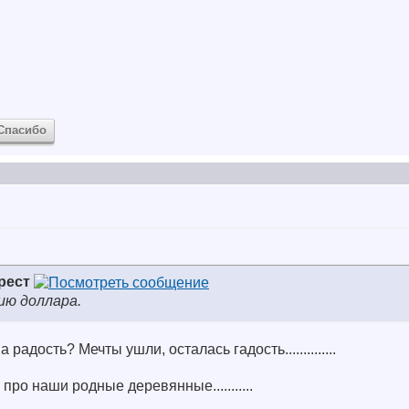
Спасибо
рест
ию доллара.
аша радость? Мечты ушли, осталась гадость..............
 про наши родные деревянные...........