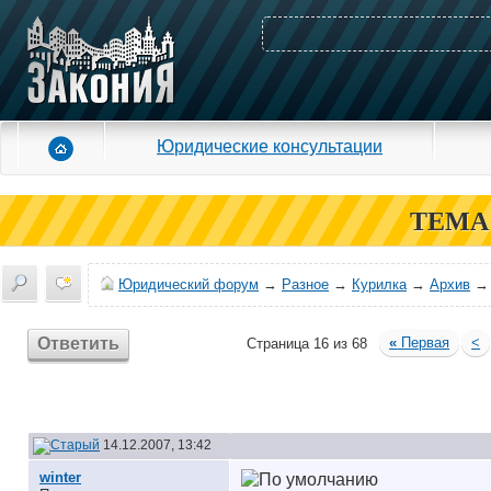
Юридические консультации
ТЕМА
Юридический форум
→
Разное
→
Курилка
→
Архив
Ответить
«
Первая
<
Страница 16 из 68
14.12.2007, 13:42
winter