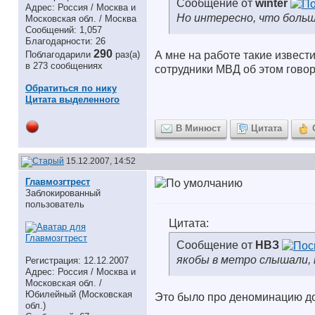
Сообщение от
winter
Адрес: Россия / Москва и
Но интересно, что больш
Московская обл. / Москва
Сообщений: 1,057
Благодарности: 26
290
Поблагодарили
раз(а)
А мне на работе такие известия
в 273 сообщениях
сотрудники МВД об этом говорили..
Обратиться по нику
Цитата выделенного
В Минюст
Цитата
15.12.2007, 14:52
Главмозгтрест
Заблокированный
пользователь
Цитата:
Сообщение от
НВЗ
якобы в метро слышали, 
Регистрация: 12.12.2007
Адрес: Россия / Москва и
Московская обл. /
Юбилейный (Московская
Это было про деноминацию д
обл.)