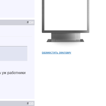
#
154
разместить рекламу
А уж работники
#
155