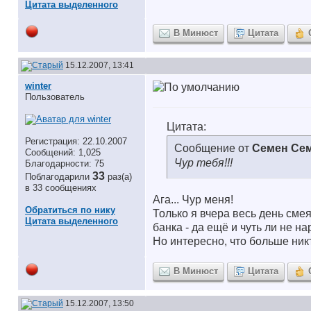
Цитата выделенного
В Минюст
Цитата
15.12.2007, 13:41
winter
Пользователь
Цитата:
Регистрация: 22.10.2007
Сообщение от
Семен Се
Сообщений: 1,025
Чур тебя!!!
Благодарности: 75
33
Поблагодарили
раз(а)
в 33 сообщениях
Ага... Чур меня!
Обратиться по нику
Только я вчера весь день сме
Цитата выделенного
банка - да ещё и чуть ли не на
Но интересно, что больше никт
В Минюст
Цитата
15.12.2007, 13:50