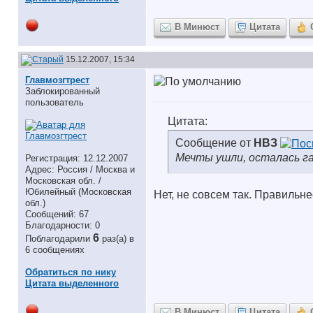
В Минюст
Цитата
15.12.2007, 15:34
Главмозгтрест
Заблокированный
пользователь
Цитата:
Сообщение от
НВЗ
Мечты ушли, осталась г
Регистрация: 12.12.2007
Адрес: Россия / Москва и
Московская обл. /
Юбилейный (Московская
Нет, не совсем так. Правильн
обл.)
Сообщений: 67
Благодарности: 0
6
Поблагодарили
раз(а) в
6 сообщениях
Обратиться по нику
Цитата выделенного
В Минюст
Цитата