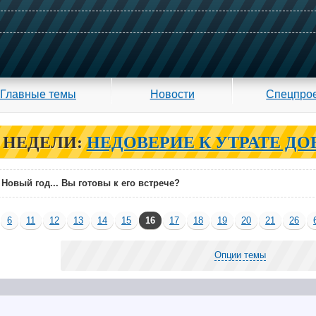
Главные темы
Новости
Спецпро
 НЕДЕЛИ:
НЕДОВЕРИЕ К УТРАТЕ ДО
→
Новый год... Вы готовы к его встрече?
6
11
12
13
14
15
16
17
18
19
20
21
26
Опции темы