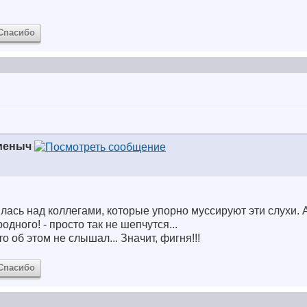
Спасибо
меныч
ялась над коллегами, которые упорно муссируют эти слухи. 
родного! - просто так не шепчутся...
о об этом не слышал... Значит, фигня!!!
Спасибо