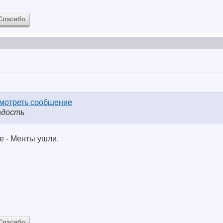
Спасибо
адость
ее - Менты ушли.
Спасибо