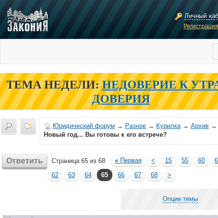
Личный ка
Регистраци
ТЕМА НЕДЕЛИ:
НЕДОВЕРИЕ К УТР
ДОВЕРИЯ
Юридический форум
→
Разное
→
Курилка
→
Архив
→
Новый год... Вы готовы к его встрече?
Ответить
«
Первая
<
15
55
60
6
Страница 65 из 68
62
63
64
65
66
67
68
>
Опции темы