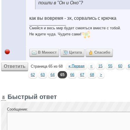
пошли в "Он и Оно"?
как вы вовремя - эх, сорвались с крючка
__________________
Смейся и весь мир будет смеяться вместе с тобой.
Не ждите чуда. Чудите сами!
В Минюст
Цитата
Спасибо
Ответить
«
Первая
<
15
55
60
6
Страница 65 из 68
62
63
64
65
66
67
68
>
Быстрый ответ
Сообщение: