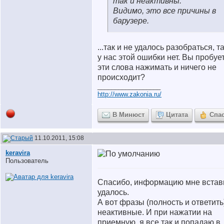
так и неактивны.
Видимо, это все причины в
барузере.
...так и не удалось разобраться, та
у нас этой ошибки нет. Вы пробуе
эти слова нажимать и ничего не
происходит?
__________________
http://www.zakonia.ru/
В Минюст
Цитата
Спа
11.10.2011, 15:08
keravira
Пользователь
Спасибо, информацию мне встав
удалось.
А вот фразы (полность и ответить
неактивные. И при нажатии на
приемную, я все так и попадаю в