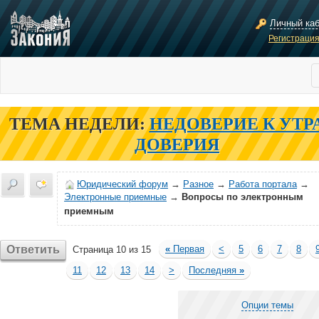
Личный ка
Регистраци
ТЕМА НЕДЕЛИ:
НЕДОВЕРИЕ К УТР
ДОВЕРИЯ
Юридический форум
→
Разное
→
Работа портала
→
Электронные приемные
→
Вопросы по электронным
приемным
Ответить
«
Первая
<
5
6
7
8
Страница 10 из 15
11
12
13
14
>
Последняя
»
Опции темы