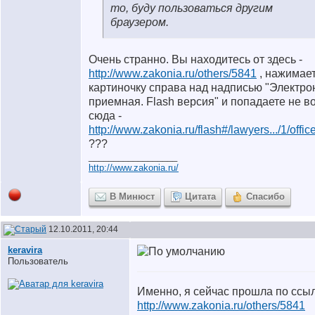
то, буду пользоваться другим
браузером.
Очень странно. Вы находитесь от здесь -
http://www.zakonia.ru/others/5841
, нажимает
картиночку справа над надписью "Электро
приемная. Flash версия" и попадаете не в
сюда -
http://www.zakonia.ru/flash#/lawyers.../1/offi
???
__________________
http://www.zakonia.ru/
В Минюст
Цитата
Спасибо
12.10.2011, 20:44
keravira
Пользователь
Именно, я сейчас прошла по ссы
http://www.zakonia.ru/others/5841