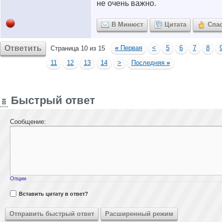
не очень важно.
В Минюст
Цитата
Спа
Ответить
«
Первая
<
5
6
7
8
Страница 10 из 15
11
12
13
14
>
Последняя
»
Быстрый ответ
Сообщение:
Опции
Вставить цитату в ответ?