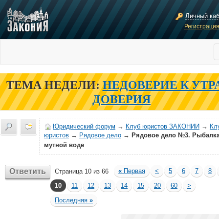
Личный ка
Регистраци
ТЕМА НЕДЕЛИ:
НЕДОВЕРИЕ К УТР
ДОВЕРИЯ
Юридический форум
→
Клуб юристов ЗАКОНИИ
→
Кл
юристов
→
Рядовое дело
→
Рядовое дело №3. Рыбалка
мутной воде
Ответить
«
Первая
<
5
6
7
8
Страница 10 из 66
10
11
12
13
14
15
20
60
>
Последняя
»