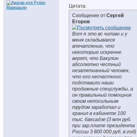
Цитата:
Сообщение от
Сергей
Егоров
Вот я это вс читаю и у
меня складываеся
впечатление, что
некоторые искренне
верят, что Бакулин
абсолютно честный
незапятнанный человек,
что его несчастного
подставили наши
продажные спецслужбы, а
он правильный помощник
своим непосильным
трудом заработал и
хранил в кабинете 100
тыс. баксадзе (3 млн руб.
при зар.плате президента
России 3 800 000 руб. в год)