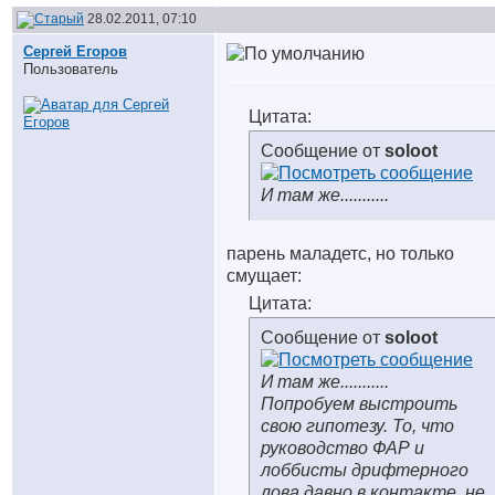
28.02.2011, 07:10
Сергей Егоров
Пользователь
Цитата:
Сообщение от
soloot
И там же...........
парень маладетс, но только
смущает:
Цитата:
Сообщение от
soloot
И там же...........
Попробуем выстроить
свою гипотезу. То, что
руководство ФАР и
лоббисты дрифтерного
лова давно в контакте, не