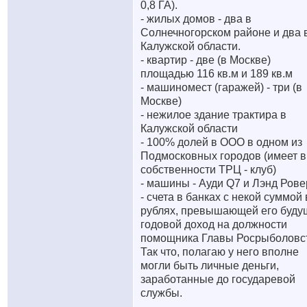
0,8 ГА).
- жилых домов - два в
Солнечногорском районе и два 
Калужской области.
- квартир - две (в Москве)
площадью 116 кв.м и 189 кв.м
- машиномест (гаражей) - три (в
Москве)
- нежилое здание трактира в
Калужской области
- 100% долей в ООО в одном из
Подмосковных городов (имеет в
собственности ТРЦ - клуб)
- машины - Ауди Q7 и Лэнд Рове
- счета в банках с некой суммой 
рублях, превышающей его буду
годовой доход на должности
помощника Главы Росрыболовс
Так что, полагаю у него вполне
могли быть личные деньги,
заработанные до государевой
службы.
__________________