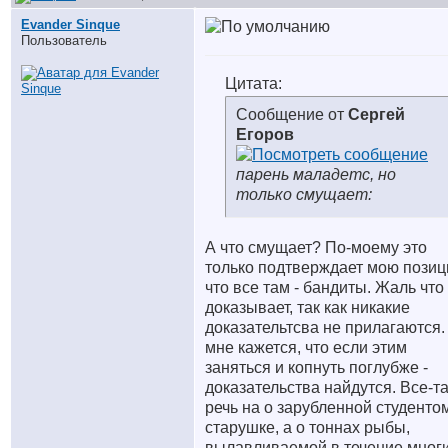
Evander Sinque
Пользователь
Цитата:
Сообщение от
Сергей
Егоров
парень маладетс, но
только смущает:
А что смущает? По-моему это
только подтверждает мою позиц
что все там - бандиты. Жаль что
доказывает, так как никакие
доказательтсва не прилагаются.
мне кажется, что если этим
заняться и копнуть поглубже -
доказательства найдутся. Все-т
речь на о зарубленной студенто
старушке, а о тоннах рыбы,
вылавливаемой в течение мног