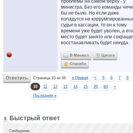
проблемы на самом верху - у
министра. Без его команды ниче
бы не было. Но если даже
попадутся не коррумпированны
судьи в кассации, то он к тому
времени уже будет уволен, а его
место будет занято или сокраще
восстанавливать будет некуда.
В Минюст
Цитата
Спасибо
Ответить
«
Первая
<
5
6
7
8
Страница 10 из 66
10
11
12
13
14
15
20
60
>
Последняя
»
Быстрый ответ
Сообщение: