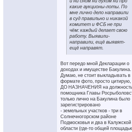
и ни сном ни духом ни про
какие аукционы-лоты. По
мне лично дело направили
в суд правильно и никакой
комитет и ФСБ не при
чём: каждый делает свою
работу. Выявили-
направили, ещё выявят-
ещё направят.
Вот передо мной Декларации о
доходах и имуществе Бакулина.
Думаю, не стоит выкладывать в
формате фото, просто цитирую, 
ДО НАЗНАЧЕНИЯ на должност
помощника Главы Росрыболовс
только лично на Бакулина было
зарегистрировано
- земельных участков - три в
Солнечногорском районе
Подмосковья и два в Калужской
области (где-то общей площадь