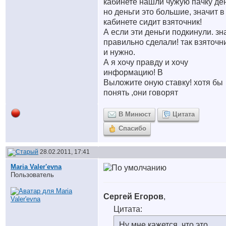
кабинете нашли чужую пачку ден
но деньги это большие, значит в
кабинете сидит взяточник!
А если эти деньги подкинули. зн
правильно сделали! так взяточн
и нужно.
А я хочу правду и хочу
информацию! В
Выложите оную ставку! хотя бы
понять ,они говорят
В Минюст
Цитата
Спасибо
28.02.2011, 17:41
Maria Valer'evna
Пользователь
Сергей Егоров
,
Цитата:
Ну мне кажется, что это