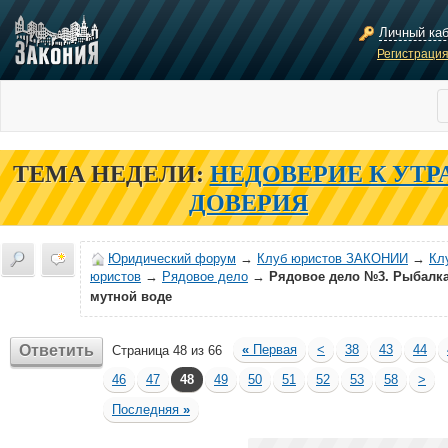
Личный ка
Регистраци
ТЕМА НЕДЕЛИ:
НЕДОВЕРИЕ К УТР
ДОВЕРИЯ
Юридический форум
→
Клуб юристов ЗАКОНИИ
→
Кл
юристов
→
Рядовое дело
→
Рядовое дело №3. Рыбалка
мутной воде
Ответить
«
Первая
<
38
43
44
Страница 48 из 66
46
47
48
49
50
51
52
53
58
>
Последняя
»