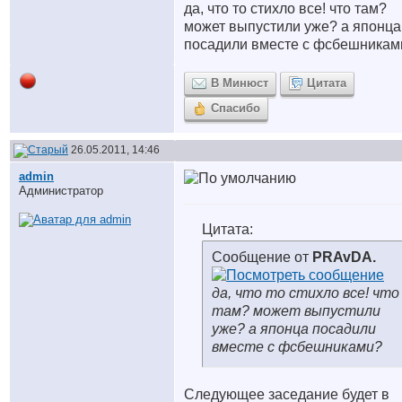
да, что то стихло все! что там?
может выпустили уже? а японца
посадили вместе с фсбешникам
В Минюст
Цитата
Спасибо
26.05.2011, 14:46
аdmin
Администратор
Цитата:
Сообщение от
PRAvDA.
да, что то стихло все! что
там? может выпустили
уже? а японца посадили
вместе с фсбешниками?
Следующее заседание будет в