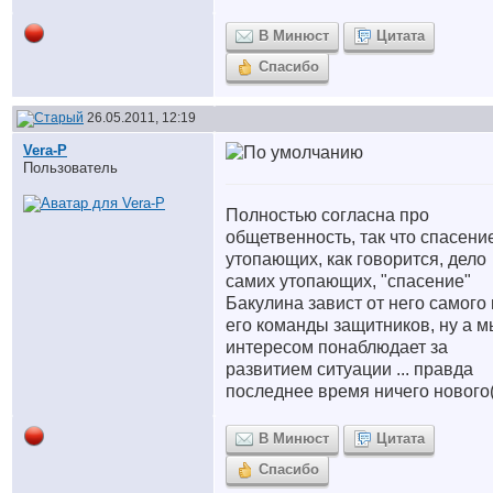
В Минюст
Цитата
Спасибо
26.05.2011, 12:19
Vera-P
Пользователь
Полностью согласна про
общетвенность, так что спасени
утопающих, как говорится, дело
самих утопающих, "спасение"
Бакулина завист от него самого 
его команды защитников, ну а м
интересом понаблюдает за
развитием ситуации ... правда
последнее время ничего нового
В Минюст
Цитата
Спасибо