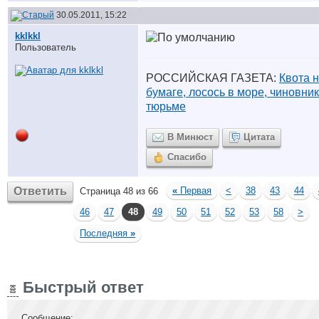
30.05.2011, 15:22
kklkkl
Пользователь
РОССИЙСКАЯ ГАЗЕТА:
Квота 
бумаге, лосось в море, чиновник
тюрьме
В Минюст
Цитата
Спасибо
Ответить
«
Первая
<
38
43
44
Страница 48 из 66
46
47
48
49
50
51
52
53
58
>
Последняя
»
Быстрый ответ
Сообщение: