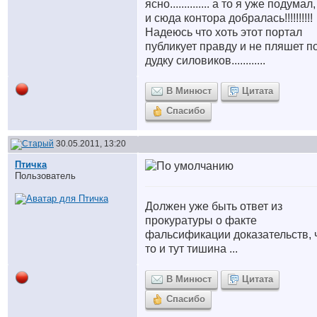
ясно.............. а то я уже подумал
и сюда контора добралась!!!!!!!!!!
Надеюсь что хоть этот портал
публикует правду и не пляшет п
дудку силовиков............
В Минюст
Цитата
Спасибо
30.05.2011, 13:20
Птичка
Пользователь
Должен уже быть ответ из
прокуратуры о факте
фальсификации доказательств, 
то и тут тишина ...
В Минюст
Цитата
Спасибо