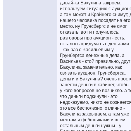
давай-ка Бакулина закроем,
используем ситуацию с аукцион
а там может и Крайнего снимут, 
нашего человека посадят на его
место. ну Грунсбергс и не смог
отказать. вот и получилось.
разговоры про аукцион - есть.
осталось придумать с деньгами.
- как раз с Васильевым у
Грунбергса денежные дела. а
Васильев - кто? правильно, друг
Бакулина. замечательно. как
связать аукцион, Грунсбергса,
деньги и Бакулина? очень прост
занести деньги в кабинет, чтобы
у кого вопросов не возникло. а т
что деньги подкинули - это
недоказуемо, никто не сознается
это все бесполезно. отлично -
Бакулина закрываем. а там уже 
ментам и фсбшниками и всем
остальным деньги нужны - у