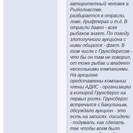
авторитетный человек в
Рыболовстве,
разбирается в отрасли,
лове, дрифтерах и т.д. В
отрасли давно - всех
рыбаков знает. По поводу
злополучного аукциона с
ними общался - факт. В
том числе с Грунсбергсом -
что бы он там не говорил,
от тоже рыбак и владеет
несколькими компаниями.
На аукционе
представлены компании
члены АДИС - организацяи
в которой Грунсбергс на
первых ролях. Грунсбергс
встречался с Бакулиным,
обсуждали аукцион - это
есть на записях. посидели
- подумали, как сделать
так чтобы всем было