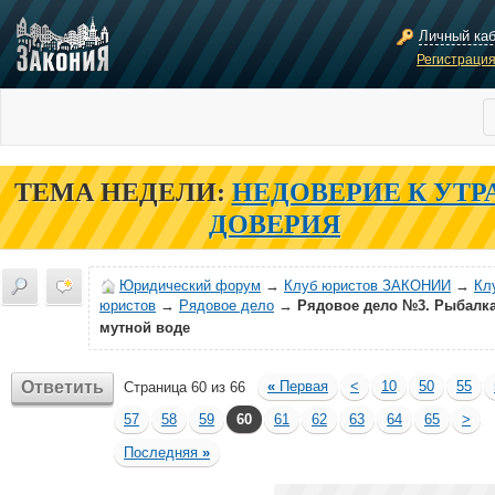
Личный ка
Регистраци
ТЕМА НЕДЕЛИ:
НЕДОВЕРИЕ К УТР
ДОВЕРИЯ
Юридический форум
→
Клуб юристов ЗАКОНИИ
→
Кл
юристов
→
Рядовое дело
→
Рядовое дело №3. Рыбалка
мутной воде
Ответить
«
Первая
<
10
50
55
Страница 60 из 66
57
58
59
60
61
62
63
64
65
>
Последняя
»