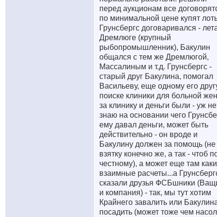
перед аукционам все договорят
по минимальной цене купят лот
Грунсбергс договаривался - лета
Дремлюге (крупный
рыбопромышленник), Бакулин
общался с тем же Дремлюгой,
Массалиным и т.д. Грунсбергс -
старый друг Бакулина, помогал
Васильеву, еще одному его друг
поиске клиники для больной же
за клинику и деньги были - уж не
знаю на основании чего Грунсбе
ему давал деньги, может быть
действительно - он вроде и
Бакулину должен за помощь (не
взятку конечно же, а так - чтоб п
честному), а может еще там как
взаимные расчеты...а Грунсберг
сказали друзья ФСБшники (Ващ
и компания) - так, мы тут хотим
Крайнего завалить или Бакулин
посадить (может тоже чем насол