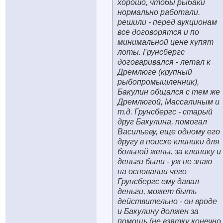
хорошо, чтобы рыбаки
нормально работали.
решили - перед аукционам
все договорятся и по
минимальной цене купят
лоты. Грунсбергс
договаривался - летал к
Дремлюге (крупный
рыбопромышленник),
Бакулин общался с тем же
Дремлюгой, Массалиным и
т.д. Грунсбергс - старый
друг Бакулина, помогал
Васильеву, еще одному его
другу в поиске клиники для
больной жены. за клинику и
деньги были - уж не знаю
на основании чего
Грунсбергс ему давал
деньги, может быть
действительно - он вроде
и Бакулину должен за
помощь (не взятку конечно