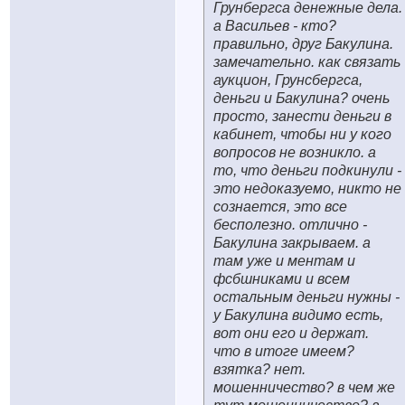
Грунбергса денежные дела.
а Васильев - кто?
правильно, друг Бакулина.
замечательно. как связать
аукцион, Грунсбергса,
деньги и Бакулина? очень
просто, занести деньги в
кабинет, чтобы ни у кого
вопросов не возникло. а
то, что деньги подкинули -
это недоказуемо, никто не
сознается, это все
бесполезно. отлично -
Бакулина закрываем. а
там уже и ментам и
фсбшниками и всем
остальным деньги нужны -
у Бакулина видимо есть,
вот они его и держат.
что в итоге имеем?
взятка? нет.
мошенничество? в чем же