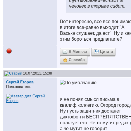
тут мошенничество? а
человек в тюрьме сидит.
Вот интересно, все все понимаю
в итоге все-равно выходит "А
Васька слушает, да ест". Ну и как
этим бороться предлагаете?
В Минюст
Цитата
Спасибо
16.07.2011, 15:38
Сергей Егоров
Пользователь
я не понял смысл письма в
квалиф.коллегию. Огород городи
Ну пусть защитник достанет
диктофон и БЕСПРЕПЯТСТВЕ
пользует его. Чё то мутит редакц
а чё мутит-не говорит