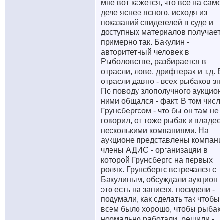
мне вот кажется, что все на сам
деле яснее ясного. исходя из
показаний свидетелей в суде и
доступных материалов получае
примерно так. Бакулин -
авторитетный человек в
Рыболовстве, разбирается в
отрасли, лове, дрифтерах и т.д. 
отрасли давно - всех рыбаков зн
По поводу злополучного аукцио
ними общался - факт. В том числ
Грунсбергсом - что бы он там не
говорил, от тоже рыбак и владе
несколькими компаниями. На
аукционе представлены компан
члены АДИС - организацяи в
которой Грунсбергс на первых
ролях. Грунсбергс встречался с
Бакулиным, обсуждали аукцион 
это есть на записях. посидели -
подумали, как сделать так чтобы
всем было хорошо, чтобы рыба
нормально работали. решили -