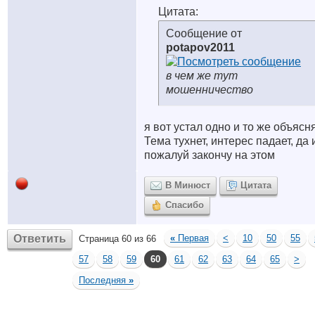
Цитата:
Сообщение от
potapov2011
в чем же тут
мошенничество
я вот устал одно и то же объясня
Тема тухнет, интерес падает, да 
пожалуй закончу на этом
В Минюст
Цитата
Спасибо
Ответить
«
Первая
<
10
50
55
Страница 60 из 66
57
58
59
60
61
62
63
64
65
>
Последняя
»