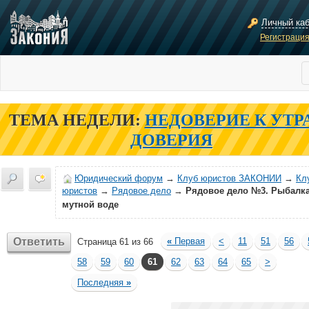
Личный ка
Регистраци
ТЕМА НЕДЕЛИ:
НЕДОВЕРИЕ К УТР
ДОВЕРИЯ
Юридический форум
→
Клуб юристов ЗАКОНИИ
→
Кл
юристов
→
Рядовое дело
→
Рядовое дело №3. Рыбалка
мутной воде
Ответить
«
Первая
<
11
51
56
Страница 61 из 66
58
59
60
61
62
63
64
65
>
Последняя
»