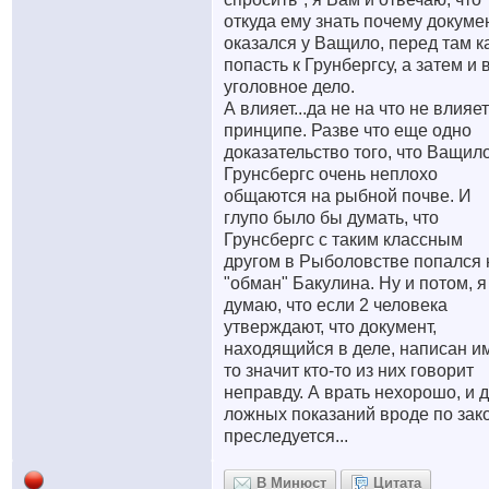
откуда ему знать почему докуме
оказался у Ващило, перед там к
попасть к Грунбергсу, а затем и 
уголовное дело.
А влияет...да не на что не влияет
принципе. Разве что еще одно
доказательство того, что Ващил
Грунсбергс очень неплохо
общаются на рыбной почве. И
глупо было бы думать, что
Грунсбергс с таким классным
другом в Рыболовстве попался 
"обман" Бакулина. Ну и потом, я
думаю, что если 2 человека
утверждают, что документ,
находящийся в деле, написан и
то значит кто-то из них говорит
неправду. А врать нехорошо, и 
ложных показаний вроде по зак
преследуется...
В Минюст
Цитата