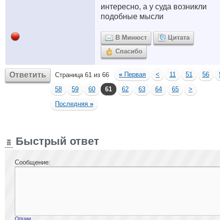
интересно, а у суда возникли
подобные мысли
В Минюст
Цитата
Спасибо
Ответить
«
Первая
<
11
51
56
Страница 61 из 66
58
59
60
61
62
63
64
65
>
Последняя
»
Быстрый ответ
Сообщение:
Опции