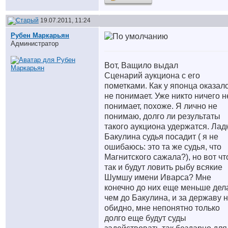
19.07.2011, 11:24
Рубен Маркарьян
Администратор
Вот, Ващило выдал
Сценарий аукциона с его
пометками. Как у японца оказалс
не понимает. Уже никто ничего н
понимает, похоже. Я лично не
понимаю, долго ли результаты
такого аукциона удержатся. Лад
Бакулина судья посадит ( я не
ошибаюсь: это та же судья, что
Магнитского сажала?), но вот чт
так и будут ловить рыбу всякие
Шумшу имени Иварса? Мне
конечно до них еще меньше дел
чем до Бакулина, и за державу 
обидно, мне непонятно только
долго еще будут суды