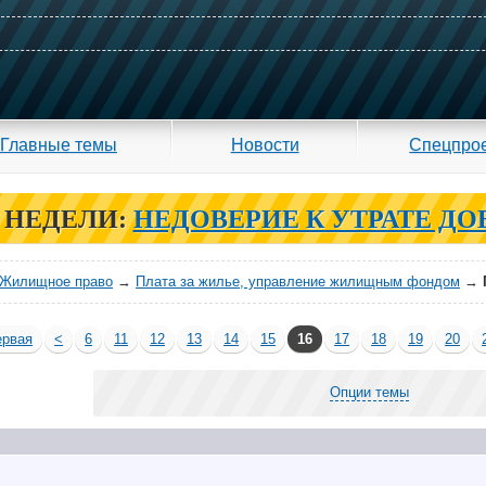
Главные темы
Новости
Спецпро
 НЕДЕЛИ:
НЕДОВЕРИЕ К УТРАТЕ ДО
Жилищное право
→
Плата за жилье, управление жилищным фондом
→
рвая
<
6
11
12
13
14
15
16
17
18
19
20
Опции темы