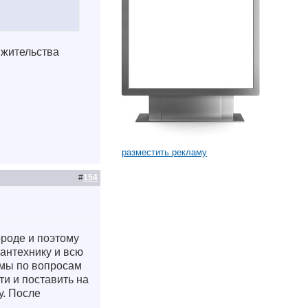
 жительства
разместить рекламу
#
154
ороде и поэтому
сантехнику и всю
умы по вопросам
ти и поставить на
у. После