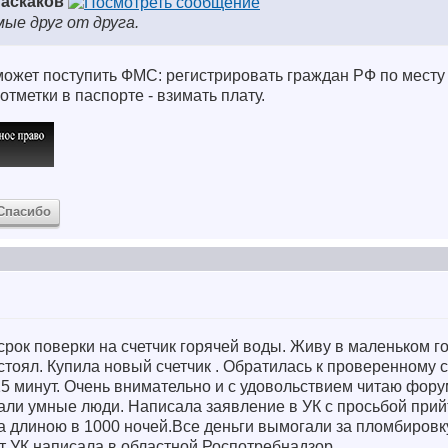
аскаков
мые друг от друга.
может поступить ФМС: регистрировать граждан РФ по месту
отметки в паспорте - взимать плату.
Спасибо
срок поверки на счетчик горячей воды. Живу в маленьком г
 стоял. Купила новый счетчик . Обратилась к проверенному 
15 минут. Очень внимательно и с удовольствием читаю фор
али умные люди. Написала заявление в УК с просьбой прий
зка длиною в 1000 ночей.Все деньги вымогали за пломбировк
от УК написала в областной Роспотребнадзор.