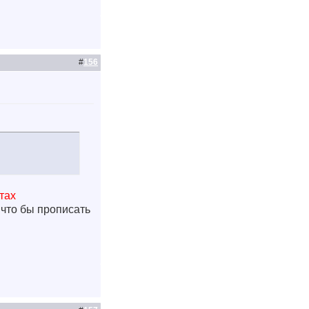
#
156
тах
 что бы прописать