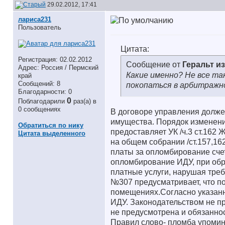
29.02.2012, 17:41
лариса231
Пользователь
Цитата:
Регистрация: 02.02.2012
Сообщение от
Геральт и
Адрес: Россия / Пермский
Какие именно? Не все так
край
Сообщений: 8
покопаться в арбитражн
Благодарности: 0
0
Поблагодарили
раз(а) в
0 сообщениях
В договоре управления должен
имущества. Порядок изменения
Обратиться по нику
предоставляет УК /ч.3 ст.162
Цитата выделенного
на общем собрании /ст.157,1
платы за опломбирование счет
опломбирование ИДУ, при обр
платные услуги, нарушая треб
№307 предусматривает, что п
помещениях.Согласно указан
ИДУ. Законодательством не п
не предусмотрена и обязаннос
Правил слово- пломба упоминает