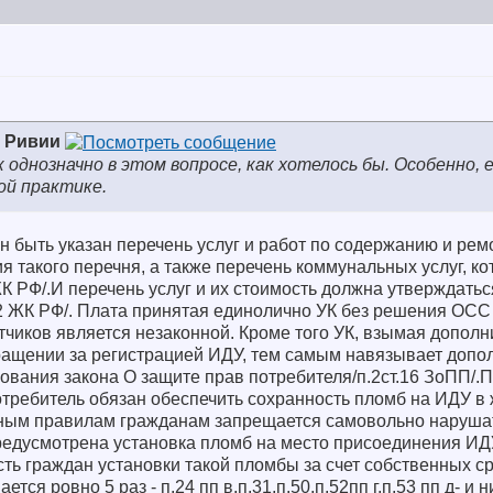
з Ривии
 однозначно в этом вопросе, как хотелось бы. Особенно, 
ой практике.
 быть указан перечень услуг и работ по содержанию и рем
 такого перечня, а также перечень коммунальных услуг, к
 ЖК РФ/.И перечень услуг и их стоимость должна утверждать
62 ЖК РФ/. Плата принятая единолично УК без решения ОСС
чиков является незаконной. Кроме того УК, взымая дополн
ащении за регистрацией ИДУ, тем самым навязывает допо
ования закона О защите прав потребителя/п.2ст.16 ЗоПП/.
отребитель обязан обеспечить сохранность пломб на ИДУ в
ным правилам гражданам запрещается самовольно наруша
редусмотрена установка пломб на место присоединения ИД
ть граждан установки такой пломбы за счет собственных ср
ся ровно 5 раз - п.24 пп в,п.31,п.50,п.52пп г,п.53 пп д- и н