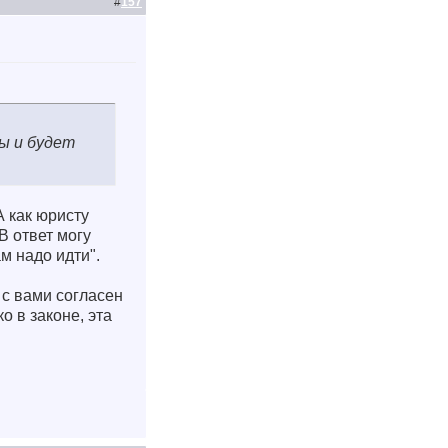
#
157
ы и будет
А как юристу
В ответ могу
м надо идти".
 с вами согласен
о в законе, эта