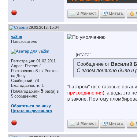
В Минюст
Цитата
29.02.2012, 15:04
va2im
Пользователь
Цитата:
Регистрация: 01.02.2011
Сообщение от
Василий Б
Адрес: Россия /
С газом понятно было и 
Ростовская обл. / Ростов-
на-Дону
Сообщений: 78
Благодарности: 1
"Газпром" (все газовые орган
5
Поблагодарили
раз(а) в
присоединения
), а вода это 
5 сообщениях
в законе. Поэтому пломбирова
Обратиться по нику
Цитата выделенного
В Минюст
Цитата