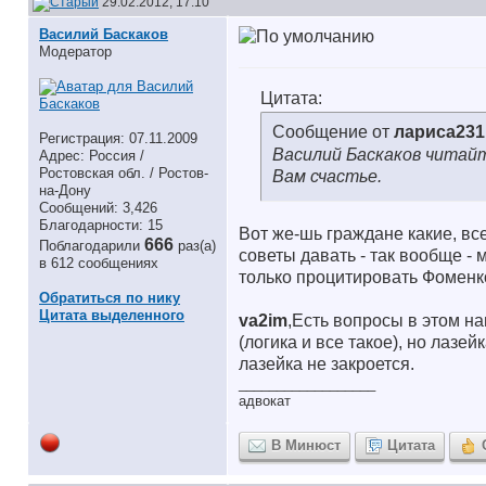
29.02.2012, 17:10
Василий Баскаков
Модератор
Цитата:
Сообщение от
лариса231
Регистрация: 07.11.2009
Василий Баскаков читай
Адрес: Россия /
Ростовская обл. / Ростов-
Вам счастье.
на-Дону
Сообщений: 3,426
Благодарности: 15
Вот же-шь граждане какие, все
666
Поблагодарили
раз(а)
советы давать - так вообще - 
в 612 сообщениях
только процитировать Фоменко:
Обратиться по нику
Цитата выделенного
va2im
,Есть вопросы в этом на
(логика и все такое), но лазей
лазейка не закроется.
__________________
адвокат
В Минюст
Цитата