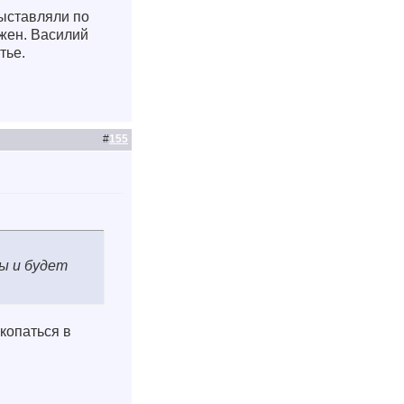
ыставляли по
жен. Василий
тье.
#
155
ы и будет
окопаться в