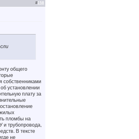
#
158
если
онту общего
оторые
ся собственниками
 об установлении
ительную плату за
лнительные
Постановление
 жилых
ть пломбы на
У и трубопровода,
едств. В тексте
игде не