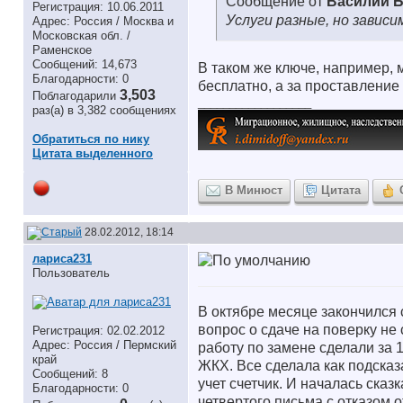
Сообщение от
Василий Б
Регистрация: 10.06.2011
Услуги разные, но зависи
Адрес: Россия / Москва и
Московская обл. /
Раменское
Сообщений: 14,673
В таком же ключе, например, 
Благодарности: 0
бесплатно, а за проставление 
3,503
Поблагодарили
__________________
раз(а) в 3,382 сообщениях
Обратиться по нику
Цитата выделенного
В Минюст
Цитата
28.02.2012, 18:14
лариса231
Пользователь
В октябре месяце закончился 
вопрос о сдаче на поверку не
Регистрация: 02.02.2012
Адрес: Россия / Пермский
работу по замене сделали за 
край
ЖКХ. Все сделала как подсказ
Сообщений: 8
учет счетчик. И началась ска
Благодарности: 0
четвертого письма с отказом 