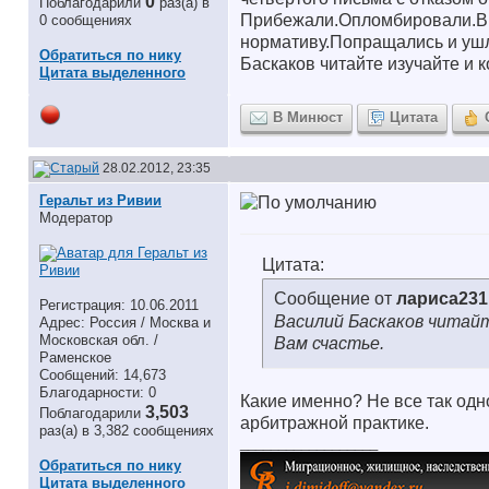
0
Поблагодарили
раз(а) в
Прибежали.Опломбировали.Вве
0 сообщениях
нормативу.Попращались и ушл
Обратиться по нику
Баскаков читайте изучайте и 
Цитата выделенного
В Минюст
Цитата
28.02.2012, 23:35
Геральт из Ривии
Модератор
Цитата:
Сообщение от
лариса231
Регистрация: 10.06.2011
Василий Баскаков читай
Адрес: Россия / Москва и
Московская обл. /
Вам счастье.
Раменское
Сообщений: 14,673
Благодарности: 0
Какие именно? Не все так одн
3,503
Поблагодарили
арбитражной практике.
раз(а) в 3,382 сообщениях
__________________
Обратиться по нику
Цитата выделенного