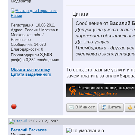
Модератор
Цитата:
Сообщение от
Василий Б
Регистрация: 10.06.2011
Допуск узла учета являе
Адрес: Россия / Москва и
Московская обл. /
порождает обязательные п
Раменское
Да, это услуга.
Сообщений: 14,673
Пломбировка - другая ус
Благодарности: 0
счетчика в эксплуатацию
3,503
Поблагодарили
раз(а) в 3,382 сообщениях
Обратиться по нику
То есть, это разные услуги и
Цитата выделенного
зачем платить за опломбиров
__________________
В Минюст
Цитата
25.02.2012, 15:07
Василий Баскаков
Модератор