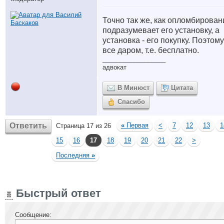
Точно так же, как опломбирован
подразумевает его установку, а
установка - его покупку. Поэтому
все даром, т.е. бесплатно.
__________________
адвокат
В Минюст
Цитата
Спасибо
Ответить
«
Первая
<
7
12
13
1
Страница 17 из 26
15
16
17
18
19
20
21
22
>
Последняя
»
Быстрый ответ
Сообщение: