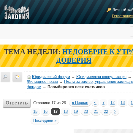
Личный ка
Регистраци
ТЕМА НЕДЕЛИ:
НЕДОВЕРИЕ К УТР
ДОВЕРИЯ
Юридический форум
→
Юридическая консультация
→
Жилищное право
→
Плата за жилье, управление жилищн
фондом
→
Пломбировка всех счетчиков
Ответить
«
Первая
<
7
12
13
1
Страница 17 из 26
15
16
17
18
19
20
21
22
>
Последняя
»