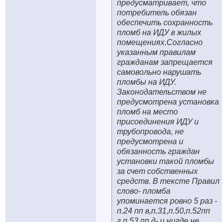
предусматривает, что
потребитель обязан
обеспечить сохранность
пломб на ИДУ в жилых
помещениях.Согласно
указанным правилам
гражданам запрещается
самовольно нарушать
пломбы на ИДУ.
Законодательством не
предусмотрена установка
пломб на место
присоединения ИДУ и
трубопровода, не
предусмотрена и
обязанность граждан
установки такой пломбы
за счет собственных
средств. В тексте Правил
слово- пломба
упоминается ровно 5 раз -
п.24 пп в,п.31,п.50,п.52пп
г,п.53 пп д- и нигде не