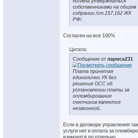
должна утверждаться
собственниками на общем
собрании /ст.157,162 ЖК
РФ/.
Согласен на все 100%
Цитата:
Сообщение от
лариса231
Плата принятая
единолично УК без
решения ОСС об
установлении платы за
опломбирование
счетчиков является
незаконной.
Если в договоре управления та
услуги нет и оплата за пломбир
взимается по отдельно