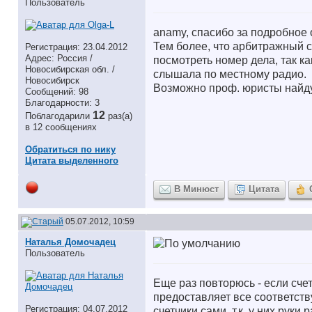
Пользователь
anamy, спасибо за подробное 
Тем более, что арбитражный с
Регистрация: 23.04.2012
Адрес: Россия /
посмотреть номер дела, так к
Новосибирская обл. /
слышала по местному радио.
Новосибирск
Возможно проф. юристы найду
Сообщений: 98
Благодарности: 3
12
Поблагодарили
раз(а)
в 12 сообщениях
Обратиться по нику
Цитата выделенного
В Минюст
Цитата
05.07.2012, 10:59
Наталья Домочадец
Пользователь
Еще раз повторюсь - если сче
предоставляет все соответст
Регистрация: 04.07.2012
счетчики сами, т.к. у них руки 