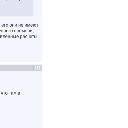
ь его они не имеют
женного времени,
новленные расчеты
#
237
 что там в