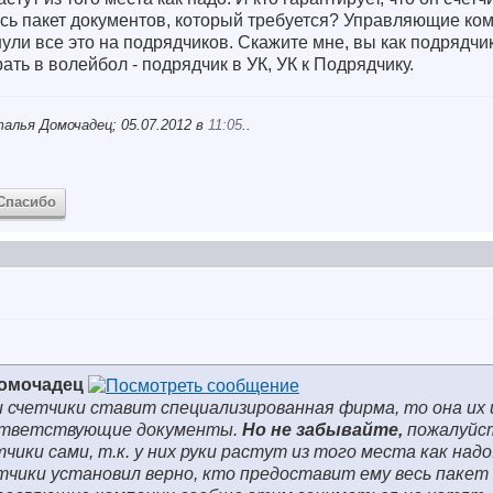
весь пакет документов, который требуется? Управляющие к
нули все это на подрядчиков. Скажите мне, вы как подрядчи
рать в волейбол - подрядчик в УК, УК к Подрядчику.
алья Домочадец; 05.07.2012 в
11:05
..
Спасибо
Домочадец
и счетчики ставит специализированная фирма, то она их
оответствующие документы.
Но не забывайте,
пожалуйс
ики сами, т.к. у них руки растут из того места как надо
тчики установил верно, кто предоставит ему весь пакет