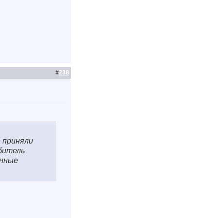
#
238
е приняли
ебитель
енные