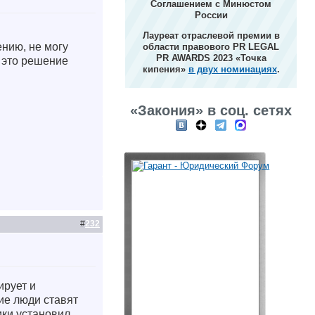
Соглашением с Минюстом
России
Лауреат отраслевой премии в
ению, не могу
области правового PR LEGAL
PR AWARDS 2023 «Точка
а это решение
кипения»
в двух номинациях
.
«Закония» в соц. сетях
#
232
ирует и
ие люди ставят
чики установил