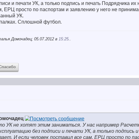
иси и печати УК, а только подпись и печать Подрядчика их 
, ЕРЦ просто по паспортам и заявлению у него не принимает
санный УК.
 палках. Сплошной футбол.
алья Домочадец; 05.07.2012 в
15:25
..
Спасибо
Домочадец
что УК не хотят этим заниматься. У нас например Расче
ксплуатацию без подписи и печати УК, а только подпись и
вает. И если человек поставил все сам, ЕРЦ просто по п