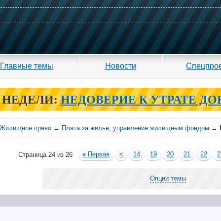
Главные темы
Новости
Спецпро
 НЕДЕЛИ:
НЕДОВЕРИЕ К УТРАТЕ ДО
Жилищное право
→
Плата за жилье, управление жилищным фондом
→
«
Первая
<
14
19
20
21
22
2
Страница 24 из 26
Опции темы