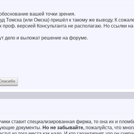
обоснование вашей точки зрения.
уд Томска (или Омска) пришёл к такому же выводу. К сожал
ак проф. версией Консультанта не располагаю. Но ссылки н
т дело и выложат решение на форуме.
Спасибо
тчики ставит специализированная фирма, то она их и пломб
вующие документы.
Но не забывайте,
пожалуйста, что мног
растут из того места как надо. И кто гарантирует, что он счет