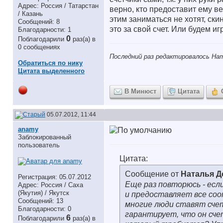
Адрес: Россия / Татарстан
верно, кто предоставит ему 
/ Казань
этим заниматься не хотят, ски
Сообщений: 8
это за свой счет. Или будем иг
Благодарности: 1
0
Поблагодарили
раз(а) в
0 сообщениях
Последний раз редактировалось Нат
Обратиться по нику
Цитата выделенного
В Минюст
Цитата
05.07.2012, 11:44
anamy
Заблокированный
пользователь
Цитата:
Сообщение от
Наталья 
Регистрация: 05.07.2012
Еще раз повторюсь - есл
Адрес: Россия / Саха
(Якутия) / Якутск
и предоставляет все с
Сообщений: 13
многие люди ставят счетч
Благодарности: 0
гарантирует, что он сче
6
Поблагодарили
раз(а) в