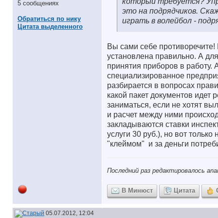
который требуется? Упр
5 сообщениях
это на подрядчиков. Скаж
Обратиться по нику
играть в волейбол - подря
Цитата выделенного
Вы сами себе противоречите! Е
установлена правильно. А для
принятия приборов в работу. А
специализированное предприят
разбирается в вопросах прави
какой пакет документов идет р
заниматься, если не хотят выл
и расчет между ними происхо
закладываются ставки инспекто
услуги 30 руб.), но вот тольк
"клеймом"
и за деньги потреб
Последний раз редактировалось ana
В Минюст
Цитата
05.07.2012, 12:04