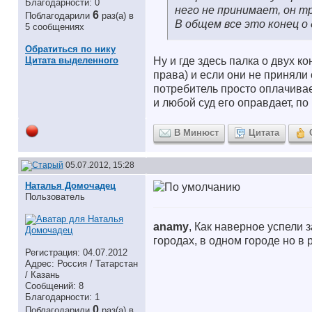
Благодарности: 0
него не принимает, он т
6
Поблагодарили
раз(а) в
В общем все это конец о
5 сообщениях
Обратиться по нику
Цитата выделенного
Ну и где здесь палка о двух к
права) и если они не приняли 
потребитель просто оплачивае
и любой суд его оправдает, п
В Минюст
Цитата
05.07.2012, 15:28
Наталья Домочадец
Пользователь
anamy
, Как наверное успели 
городах, в одном городе но в 
Регистрация: 04.07.2012
Адрес: Россия / Татарстан
/ Казань
Сообщений: 8
Благодарности: 1
0
Поблагодарили
раз(а) в