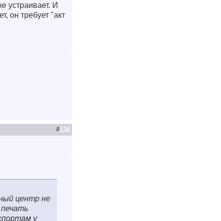
не устраивает. И
, он требует "акт
#
236
тный центр не
 печать
аспортам у