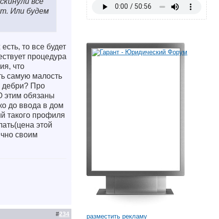
скинули все
ет. Или будем
есть, то все будет
ествует процедура
ия, что
ть самую малость
в дебри? Про
УО этим обязаны
ко до ввода в дом
ий такого профиля
лать(цена этой
лично своим
#
234
разместить рекламу