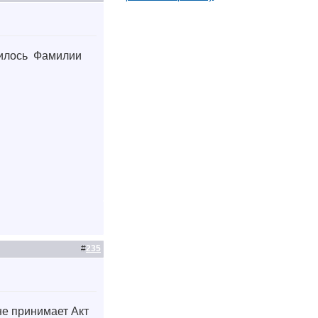
чилось
Фамилии
#
235
 не принимает Акт