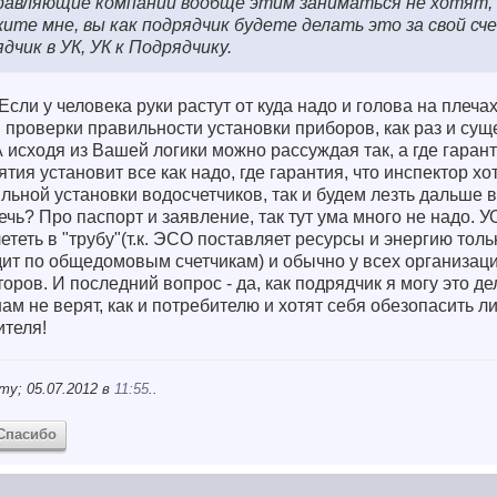
авляющие компании вообще этим заниматься не хотят, 
ите мне, вы как подрядчик будете делать это за свой сч
дчик в УК, УК к Подрядчику.
сли у человека руки растут от куда надо и голова на плечах 
 проверки правильности установки приборов, как раз и сущ
 исходя из Вашей логики можно рассуждая так, а где гарант
ия установит все как надо, где гарантия, что инспектор хо
льной установки водосчетчиков, так и будем лезть дальше 
ечь? Про паспорт и заявление, так тут ума много не надо. 
ететь в "трубу"(т.к. ЭСО поставляет ресурсы и энергию толь
дит по общедомовым счетчикам) и обычно у всех организац
ров. И последний вопрос - да, как подрядчик я могу это де
о нам не верят, как и потребителю и хотят себя обезопасить 
ителя!
my; 05.07.2012 в
11:55
..
Спасибо