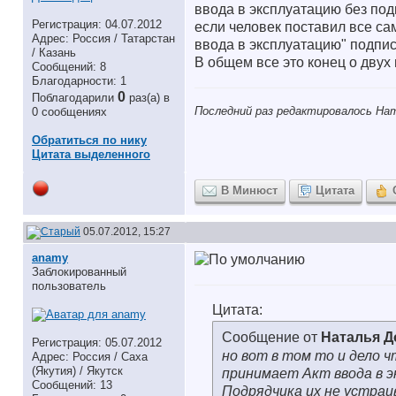
ввода в эксплуатацию без подп
Регистрация: 04.07.2012
если человек поставил все сам
Адрес: Россия / Татарстан
ввода в эксплуатацию" подпи
/ Казань
В общем все это конец о двух
Сообщений: 8
Благодарности: 1
0
Поблагодарили
раз(а) в
Последний раз редактировалось Нат
0 сообщениях
Обратиться по нику
Цитата выделенного
В Минюст
Цитата
05.07.2012, 15:27
anamy
Заблокированный
пользователь
Цитата:
Сообщение от
Наталья 
Регистрация: 05.07.2012
но вот в том то и дело 
Адрес: Россия / Саха
(Якутия) / Якутск
принимает Акт ввода в э
Сообщений: 13
Подрядчика их не устраи