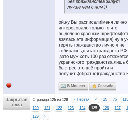
без гражданства живут
лучше чем с ним
))
ой,ну Вы расписали!меня лично
интересовало только то,что
выделено красным шрифтом(от
взялась эта информация).ну а у
терять гражданство лично я не
собираюсь,я итак гражданка РФ
,зато муж хоть 100 раз откажется
украинского гражданства,лишь 
быстрее это всё пройти и
получить(обратно)гражданство 
В Минюст
Спасибо
Закрытая
«
Первая
<
25
75
11
Страница 125 из 129
тема
120
121
122
123
124
125
126
127
129
>