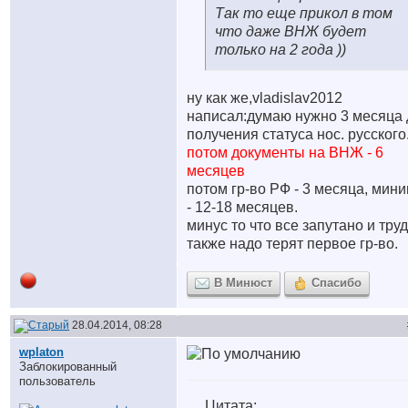
Так то еще прикол в том
что даже ВНЖ будет
только на 2 года
))
ну как же,vladislav2012
написал:думаю нужно 3 месяца 
получения статуса нос. русского
потом документы на ВНЖ - 6
месяцев
потом гр-во РФ - 3 месяца, мин
- 12-18 месяцев.
минус то что все запутано и труд
также надо терят первое гр-во.
В Минюст
Спасибо
28.04.2014, 08:28
wplaton
Заблокированный
пользователь
Цитата: