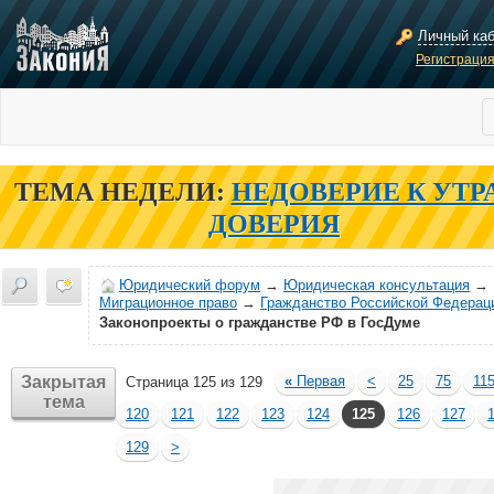
Личный ка
Регистраци
ТЕМА НЕДЕЛИ:
НЕДОВЕРИЕ К УТР
ДОВЕРИЯ
Юридический форум
→
Юридическая консультация
→
Миграционное право
→
Гражданство Российской Федерац
Законопроекты о гражданстве РФ в ГосДуме
Закрытая
«
Первая
<
25
75
11
Страница 125 из 129
тема
120
121
122
123
124
125
126
127
129
>