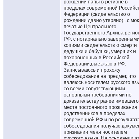
рождении папы в регионе в
пределах современной Российс
Федерации (свидетельство о
рождении давно утеряно) , с мо
печатью Центрального
Государственного Архива регио
РФ, с нотариально заверенным
копиями свидетельств о смерти
дедушки и бабушки, умерших и
похороненных в Российской
Федерации,выезжаю в РФ.
Записываюсь и прохожу
собеседование на предмет, что
являюсь носителем русского язы
со всеми сопутствующими
основными требованиями по
доказательству ранее имевшего
места постоянного проживания
родственников в пределах
современной РФ и по результат
собеседования получаю докуме
признании меня носителем
русского языка. На основании э