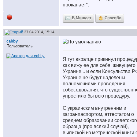
проканает".
В Минюст
Спасибо
27.04.2014, 15:14
cabby
Пользователь
Я тут вкратце прикинул процеду
как вижу ее для себя, живущего
Украине... и если Консульства Р
Украине не будут наделены
полномочиями проведения
собеседования. что существенн
упростило бы всю процедуру.
С украинским внутренним и
загранпаспортом, аттестатом о
среднем образовании советског
образца (про всякий случай),
выпиской из метрической книги 