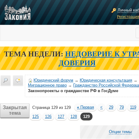
Личный ка
Регистраци
ТЕМА НЕДЕЛИ:
НЕДОВЕРИЕ К УТР
ДОВЕРИЯ
Юридический форум
→
Юридическая консультация
→
Миграционное право
→
Гражданство Российской Федерац
Законопроекты о гражданстве РФ в ГосДуме
Закрытая
«
Первая
<
29
79
119
Страница 129 из 129
тема
125
126
127
128
129
Опции темы