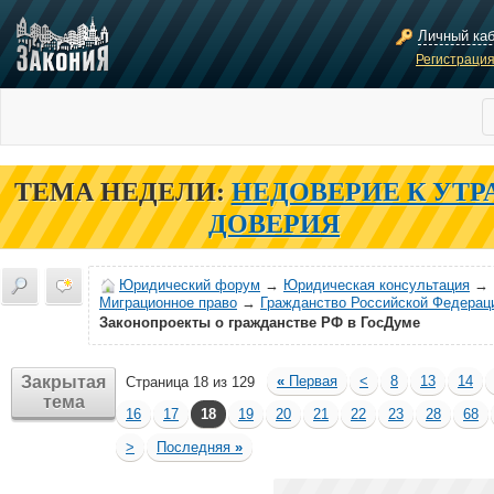
Личный ка
Регистраци
ТЕМА НЕДЕЛИ:
НЕДОВЕРИЕ К УТР
ДОВЕРИЯ
Юридический форум
→
Юридическая консультация
→
Миграционное право
→
Гражданство Российской Федерац
Законопроекты о гражданстве РФ в ГосДуме
Закрытая
«
Первая
<
8
13
14
Страница 18 из 129
тема
16
17
18
19
20
21
22
23
28
68
>
Последняя
»