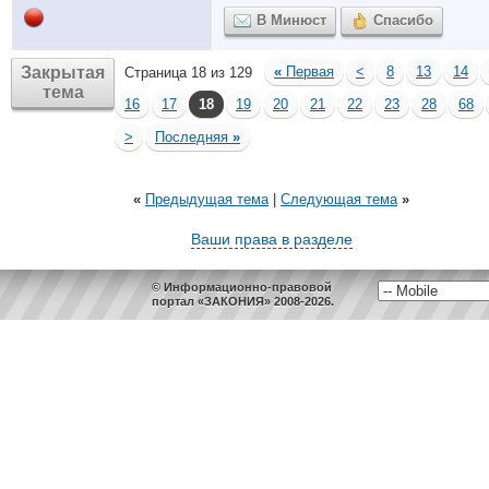
В Минюст
Спасибо
Закрытая
«
Первая
<
8
13
14
Страница 18 из 129
тема
16
17
18
19
20
21
22
23
28
68
>
Последняя
»
«
Предыдущая тема
|
Следующая тема
»
Ваши права в разделе
© Информационно-правовой
портал «ЗАКОНИЯ» 2008-2026.