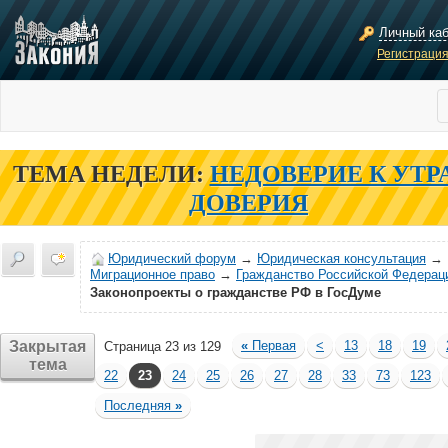
Личный ка
Регистраци
ТЕМА НЕДЕЛИ:
НЕДОВЕРИЕ К УТР
ДОВЕРИЯ
Юридический форум
→
Юридическая консультация
→
Миграционное право
→
Гражданство Российской Федерац
Законопроекты о гражданстве РФ в ГосДуме
Закрытая
«
Первая
<
13
18
19
Страница 23 из 129
тема
22
23
24
25
26
27
28
33
73
123
Последняя
»