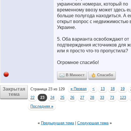
украинских номерах, который по
временному ввозу может здесь е
больше полугода находиться. А 
открыт вопрос с недвижимостью 
Украине.
5. Оба варианта освобождают от
подтверждения источников для ж
или я просто что-то пропустила?
Огромное спасибо!
В Минюст
Спасибо
Закрытая
«
Первая
<
13
18
19
Страница 23 из 129
тема
22
23
24
25
26
27
28
33
73
123
Последняя
»
«
Предыдущая тема
|
Следующая тема
»