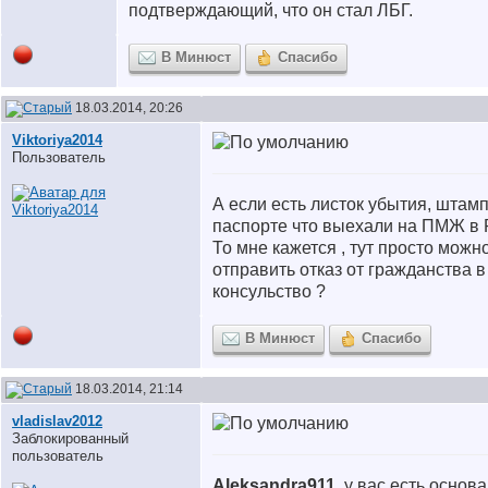
подтверждающий, что он стал ЛБГ.
В Минюст
Спасибо
18.03.2014, 20:26
Viktoriya2014
Пользователь
А если есть листок убытия, штамп
паспорте что выехали на ПМЖ в 
То мне кажется , тут просто можн
отправить отказ от гражданства в
консульство ?
В Минюст
Спасибо
18.03.2014, 21:14
vladislav2012
Заблокированный
пользователь
Aleksandra911
, у вас есть основ