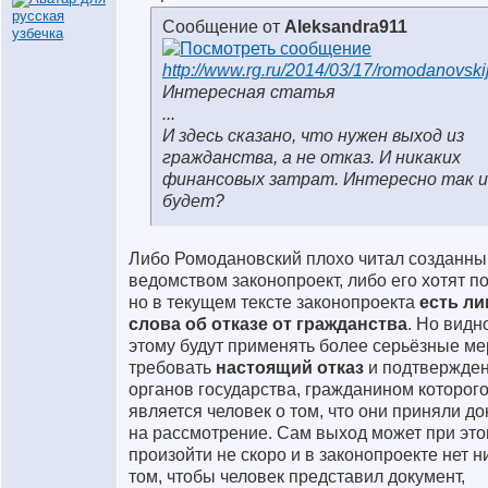
Сообщение от
Aleksandra911
http://www.rg.ru/2014/03/17/romodanovskij
Интересная статья
...
И здесь сказано, что нужен выход из
гражданства, а не отказ. И никаких
финансовых затрат. Интересно так и
будет?
Либо Ромодановский плохо читал созданны
ведомством законопроект, либо его хотят п
но в текущем тексте законопроекта
есть л
слова об отказе от гражданства
. Но видно
этому будут применять более серьёзные ме
требовать
настоящий отказ
и подтвержден
органов государства, гражданином которог
является человек о том, что они приняли д
на рассмотрение. Сам выход может при эт
произойти не скоро и в законопроекте нет н
том, чтобы человек представил документ,