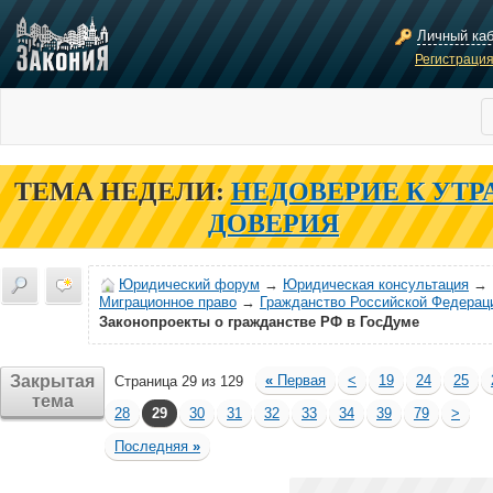
Личный ка
Регистраци
ТЕМА НЕДЕЛИ:
НЕДОВЕРИЕ К УТР
ДОВЕРИЯ
Юридический форум
→
Юридическая консультация
→
Миграционное право
→
Гражданство Российской Федерац
Законопроекты о гражданстве РФ в ГосДуме
Закрытая
«
Первая
<
19
24
25
Страница 29 из 129
тема
28
29
30
31
32
33
34
39
79
>
Последняя
»