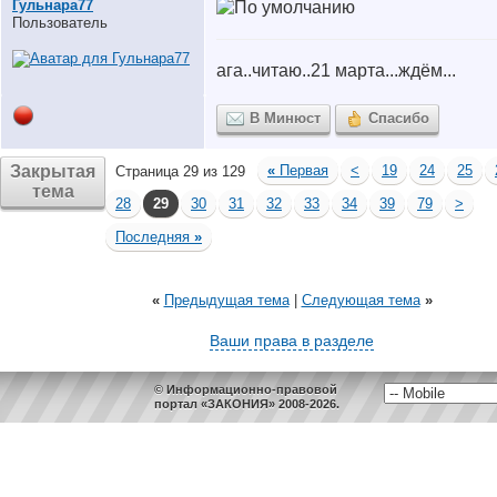
Гульнара77
Пользователь
ага..читаю..21 марта...ждём...
В Минюст
Спасибо
Закрытая
«
Первая
<
19
24
25
Страница 29 из 129
тема
28
29
30
31
32
33
34
39
79
>
Последняя
»
«
Предыдущая тема
|
Следующая тема
»
Ваши права в разделе
© Информационно-правовой
портал «ЗАКОНИЯ» 2008-2026.