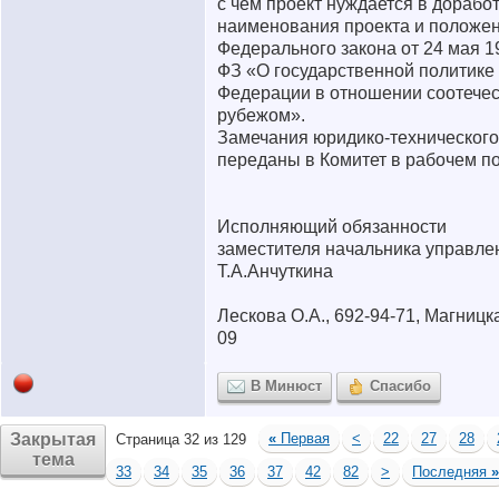
с чем проект нуждается в доработ
наименования проекта и положе
Федерального закона от 24 мая 1
ФЗ «О государственной политике
Федерации в отношении соотечес
рубежом».
Замечания юридико-технического
переданы в Комитет в рабочем п
Исполняющий обязанности
заместителя начальника управле
Т.А.Анчуткина
Лескова О.А., 692-94-71, Магницка
09
В Минюст
Спасибо
Закрытая
«
Первая
<
22
27
28
Страница 32 из 129
тема
33
34
35
36
37
42
82
>
Последняя
»