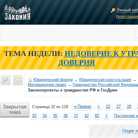
Личный ка
Регистраци
ТЕМА НЕДЕЛИ:
НЕДОВЕРИЕ К УТР
ДОВЕРИЯ
Юридический форум
→
Юридическая консультация
→
Миграционное право
→
Гражданство Российской Федерац
Законопроекты о гражданстве РФ в ГосДуме
Закрытая
«
Первая
<
22
27
28
Страница 32 из 129
тема
33
34
35
36
37
42
82
>
Последняя
»
Опции 