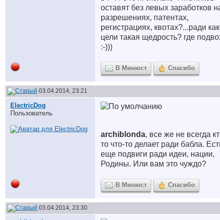
оставят без левых заработков н
разрешениях, патентах,
регистрациях, квотах?...ради ка
цели такая щедрость? где подво
:-)))
В Минюст
Спасибо
03.04.2014, 23:21
ElectricDog
Пользователь
archiblonda
, все же не всегда кт
то что-то делает ради бабла. Ест
еще подвиги ради идеи, нации,
Родины. Или вам это чуждо?
В Минюст
Спасибо
03.04.2014, 23:30