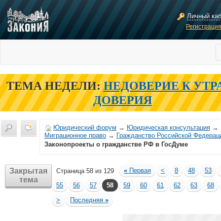
Личный ка
Регистраци
ТЕМА НЕДЕЛИ:
НЕДОВЕРИЕ К УТР
ДОВЕРИЯ
Юридический форум
→
Юридическая консультация
→
Миграционное право
→
Гражданство Российской Федерац
Законопроекты о гражданстве РФ в ГосДуме
Закрытая
«
Первая
<
8
48
53
Страница 58 из 129
тема
55
56
57
58
59
60
61
62
63
68
>
Последняя
»