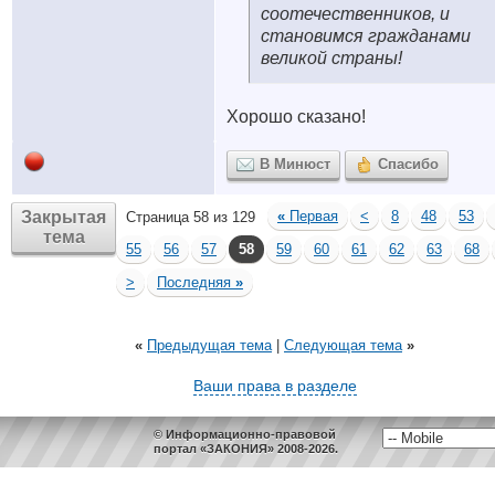
соотечественников, и
становимся гражданами
великой страны!
Хорошо сказано!
В Минюст
Спасибо
Закрытая
«
Первая
<
8
48
53
Страница 58 из 129
тема
55
56
57
58
59
60
61
62
63
68
>
Последняя
»
«
Предыдущая тема
|
Следующая тема
»
Ваши права в разделе
© Информационно-правовой
портал «ЗАКОНИЯ» 2008-2026.