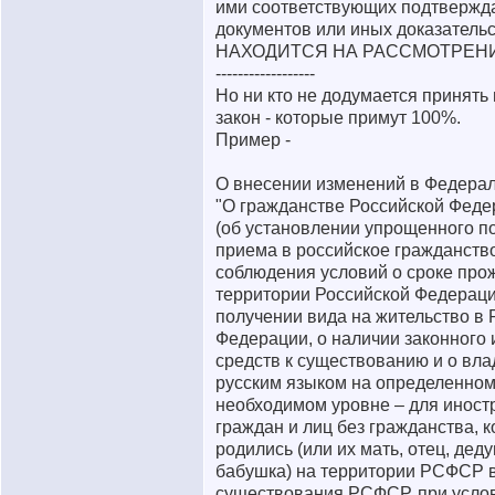
ими соответствующих подтверж
документов или иных доказательс
НАХОДИТСЯ НА РАССМОТРЕН
------------------
Но ни кто не додумается принять
закон - которые примут 100%.
Пример -
О внесении изменений в Федера
"О гражданстве Российской Феде
(об установлении упрощенного п
приема в российское гражданство
соблюдения условий о сроке про
территории Российской Федераци
получении вида на жительство в 
Федерации, о наличии законного 
средств к существованию и о вл
русским языком на определенно
необходимом уровне – для инос
граждан и лиц без гражданства, 
родились (или их мать, отец, дед
бабушка) на территории РСФСР 
существования РСФСР, при услов