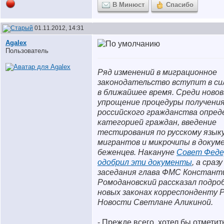
В Минюст
Спасибо
01.11.2012, 14:31
Agalex
Пользователь
Ряд изменений в миграционное
законодательство вступит в сил
в ближайшее время. Среди новов
упрощение процедуры получени
российского гражданства опред
категорией граждан, введение
тестирования по русскому язык
мигрантов и микрочипы в докум
беженцев. Накануне
Совет Феде
одобрил эти документы
, а сраз
заседания глава ФМС Констант
Ромодановский рассказал подро
новых законах корреспонденту 
Новости Светлане Аликиной.
- Прежде всего, хотел бы отметить