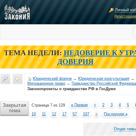
Личный ка
Регистраци
ТЕМА НЕДЕЛИ:
НЕДОВЕРИЕ К УТР
ДОВЕРИЯ
Юридический форум
→
Юридическая консультация
→
Миграционное право
→
Гражданство Российской Федерац
Законопроекты о гражданстве РФ в ГосДуме
Закрытая
«
Первая
<
2
3
4
5
Страница 7 из 129
тема
10
11
12
17
57
107
>
Последняя
»
Опции темы