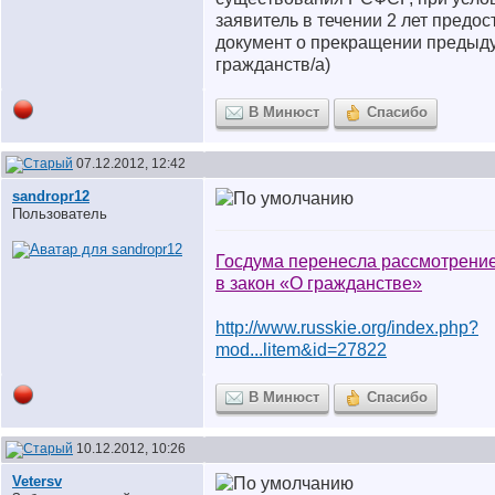
заявитель в течении 2 лет предос
документ о прекращении предыд
гражданств/а)
В Минюст
Спасибо
07.12.2012, 12:42
sandropr12
Пользователь
Госдума перенесла рассмотрени
в закон «О гражданстве»
http://www.russkie.org/index.php?
mod...litem&id=27822
В Минюст
Спасибо
10.12.2012, 10:26
Vetersv