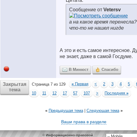
Цитата:
Сообщение от
Vetersv
а на какое время перенесла?
что-то не нашел нигде
А это и есть самое интересное. Д
не знает, даже в самой Госдуме.
В Минюст
Спасибо
Закрытая
«
Первая
<
2
3
4
5
Страница 7 из 129
тема
10
11
12
17
57
107
>
Последняя
»
«
Предыдущая тема
|
Следующая тема
»
Ваши права в разделе
© Информационно-правовой