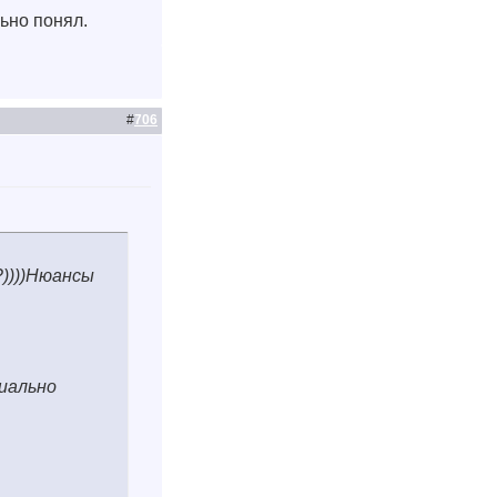
ьно понял.
#
706
?))))Нюансы
иально