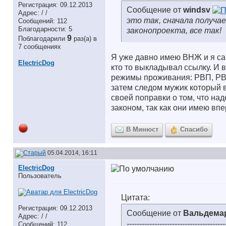
Регистрация: 09.12.2013
Сообщение от
windsv
Адрес: / /
это так, сначала получа
Сообщений: 112
Благодарности: 5
законопроекта, все так!
9
Поблагодарили
раз(а) в
7 сообщениях
Я уже давно имею ВНЖ и я сам
ElectricDog
кто то выкладывал ссылку. И в
режимы проживания: РВП, РВП
затем следом мужик который в
своей поправки о том, что н
законом, так как они имею вп
В Минюст
Спасибо
05.04.2014, 16:11
ElectricDog
Пользователь
Цитата:
Регистрация: 09.12.2013
Сообщение от
Вальдема
Адрес: / /
---------------------------------------
Сообщений: 112