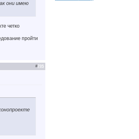
ак они имею
кте четко
седование пройти
#
705
аконопроекте