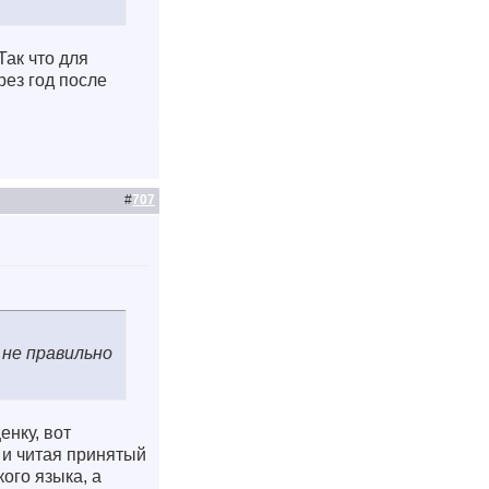
Так что для
рез год после
#
707
 не правильно
енку, вот
 и читая принятый
ого языка, а