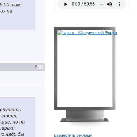
5:00 там
их на
#
704
послушать
 стоял,
щие, но на
парвки,
то надо бы
разместить рекламу