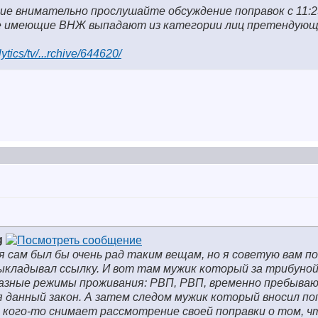
ие внимательно прослушайте обсуждение поправок с 11:2
е имеющие ВНЖ выпадают из категории лиц претендующ
tics/tv/...rchive/644620/
g
я сам был бы очень рад таким вещам, но я советую вам 
ыкладывал ссылку. И вот там мужик который за трибуной
разные режимы проживания: РВП, РВП, временно пребываю
 данный закон. А затем следом мужик который вносил по
бе кого-то снимает рассмотрение своей поправки о том, ч