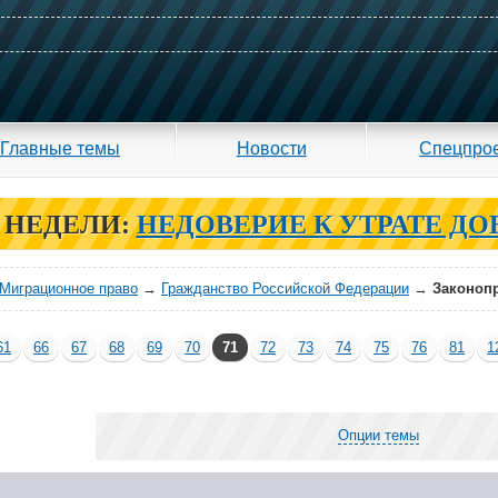
Главные темы
Новости
Спецпро
 НЕДЕЛИ:
НЕДОВЕРИЕ К УТРАТЕ ДО
Миграционное право
→
Гражданство Российской Федерации
→
Законопр
61
66
67
68
69
70
71
72
73
74
75
76
81
1
Опции темы