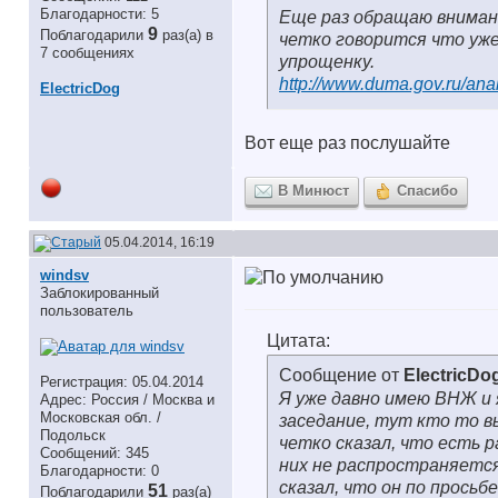
Благодарности: 5
Еще раз обращаю вниман
9
Поблагодарили
раз(а) в
четко говорится что уж
7 сообщениях
упрощенку.
http://www.duma.gov.ru/analy
ElectricDog
Вот еще раз послушайте
В Минюст
Спасибо
05.04.2014, 16:19
windsv
Заблокированный
пользователь
Цитата:
Сообщение от
ElectricDo
Регистрация: 05.04.2014
Я уже давно имею ВНЖ и 
Адрес: Россия / Москва и
Московская обл. /
заседание, тут кто то в
Подольск
четко сказал, что есть 
Сообщений: 345
них не распространяется
Благодарности: 0
сказал, что он по прось
51
Поблагодарили
раз(а)