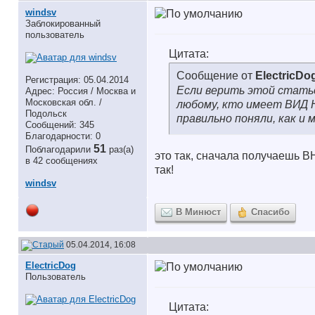
windsv
Заблокированный
пользователь
Цитата:
Сообщение от
ElectricDo
Регистрация: 05.04.2014
Если верить этой стать
Адрес: Россия / Москва и
Московская обл. /
любому, кто имеет ВИД 
Подольск
правильно поняли, как и 
Сообщений: 345
Благодарности: 0
51
Поблагодарили
раз(а)
это так, сначала получаешь В
в 42 сообщениях
так!
windsv
В Минюст
Спасибо
05.04.2014, 16:08
ElectricDog
Пользователь
Цитата: