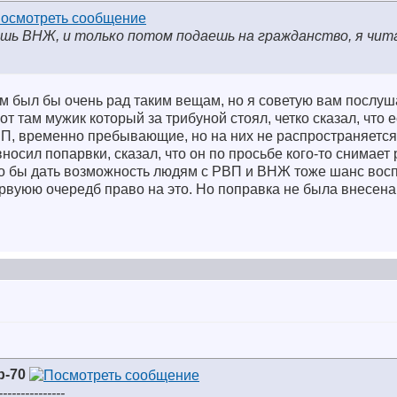
ешь ВНЖ, и только потом подаешь на гражданство, я чит
 был бы очень рад таким вещам, но я советую вам послуша
от там мужик который за трибуной стоял, четко сказал, что 
, временно пребывающие, но на них не распространяется 
носил попарвки, сказал, что он по просьбе кого-то снимает
адо бы дать возможность людям с РВП и ВНЖ тоже шанс вос
ервуюю очередб право на это. Но поправка не была внесена
р-70
---------------