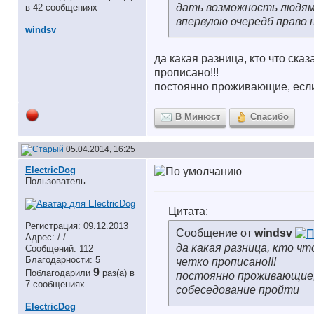
дать возможность людям
в 42 сообщениях
впервуюю очередб право н
windsv
да какая разница, кто что ска
прописано!!!
постоянно проживающие, если
В Минюст
Спасибо
05.04.2014, 16:25
ElectricDog
Пользователь
Цитата:
Регистрация: 09.12.2013
Сообщение от
windsv
Адрес: / /
да какая разница, кто ч
Сообщений: 112
Благодарности: 5
четко прописано!!!
9
Поблагодарили
раз(а) в
постоянно проживающие, 
7 сообщениях
собеседование пройти
ElectricDog