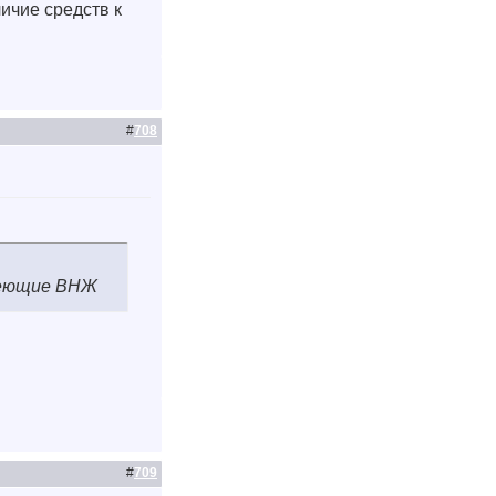
ичие средств к
#
708
меющие ВНЖ
#
709