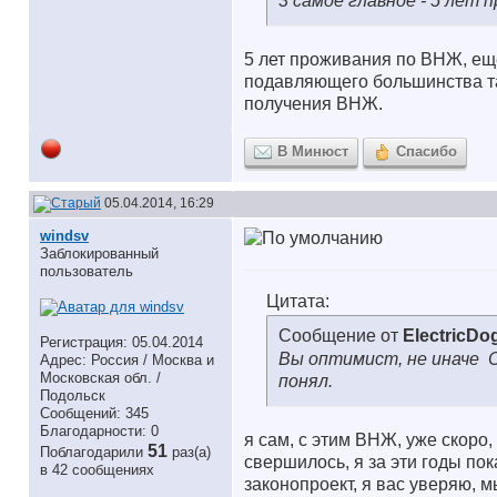
3 самое главное - 5 лет
5 лет проживания по ВНЖ, еще 
подавляющего большинства там
получения ВНЖ.
В Минюст
Спасибо
05.04.2014, 16:29
windsv
Заблокированный
пользователь
Цитата:
Сообщение от
ElectricDo
Регистрация: 05.04.2014
Вы оптимист, не иначе
С
Адрес: Россия / Москва и
Московская обл. /
понял.
Подольск
Сообщений: 345
Благодарности: 0
я сам, с этим ВНЖ, уже скоро,
51
Поблагодарили
раз(а)
свершилось, я за эти годы по
в 42 сообщениях
законопроект, я вас уверяю, 