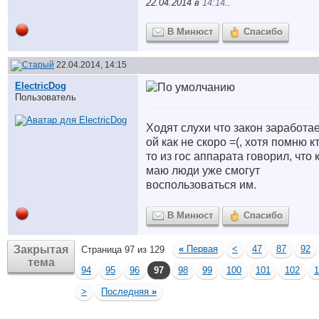
22.04.2014 в
14:14
..
В Минюст
Спасибо
22.04.2014, 14:15
ElectricDog
Пользователь
Ходят слухи что закон заработа
ой как не скоро =(, хотя помню к
то из гос аппарата говорил, что 
маю люди уже смогут
воспользоваться им.
В Минюст
Спасибо
Закрытая
«
Первая
<
47
87
92
Страница 97 из 129
тема
94
95
96
97
98
99
100
101
102
1
>
Последняя
»