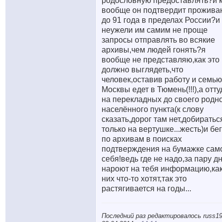
родословную предоставлять?
и 
вообще он подтвердит прожива
до 91 года в пределах России?и
неужели им самим не проще
запросы отправлять во всякие
архивы,чем людей гонять?я
вообще не представляю,как это
должно выглядеть,что
человек,оставив работу и семью
Москвы едет в Тюмень(!!!),а отту
на перекладных до своего родн
населённого пункта(к слову
сказать,дорог там нет,добиратьс
только на вертушке...жесть)и бе
по архивам в поисках
подтверждения на бумажке сам
себя!ведь где не надо,за пару д
нароют на тебя информацию,как
них что-то хотят,так это
растягивается на годы...
Последний раз редактировалось russ19