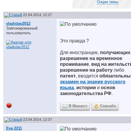
Опции темы
22.04.2014, 12:27
vladislav2012
Заблокированный
пользователь
Это правда ?
Для иностранцев,
получающих
разрешение на временное
проживание
,
вид на жительст
разрешение на работу
либо
патент
, вводится
обязательны
экзамен на знание русского
языка
,
истории
и
основ
законодательства РФ
.
В Минюст
Спасибо
22.04.2014, 12:37
Eva 2211