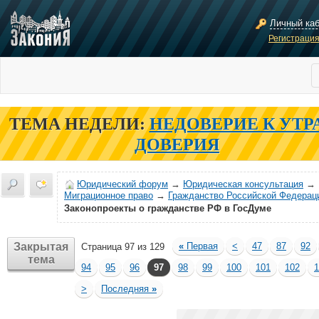
Личный ка
Регистраци
ТЕМА НЕДЕЛИ:
НЕДОВЕРИЕ К УТР
ДОВЕРИЯ
Юридический форум
→
Юридическая консультация
→
Миграционное право
→
Гражданство Российской Федерац
Законопроекты о гражданстве РФ в ГосДуме
Закрытая
«
Первая
<
47
87
92
Страница 97 из 129
тема
94
95
96
97
98
99
100
101
102
1
>
Последняя
»