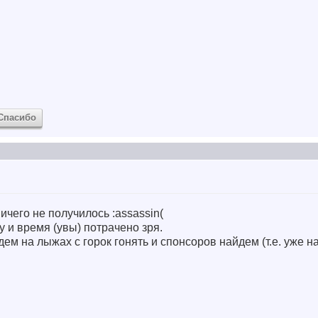
Спасибо
ничего не получилось :assassin
(
у и время (увы) потрачено зря.
ем на лыжах с горок гонять и спонсоров найдем (т.е. уже н