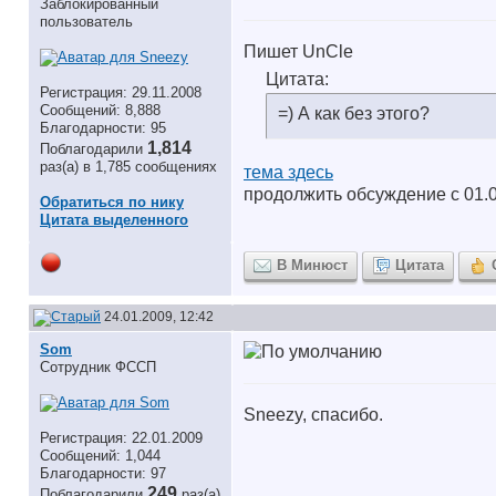
Заблокированный
пользователь
Пишет UnCle
Цитата:
Регистрация: 29.11.2008
Сообщений: 8,888
=) А как без этого?
Благодарности: 95
1,814
Поблагодарили
раз(а) в 1,785 сообщениях
тема здесь
продолжить обсуждение с 01.0
Обратиться по нику
Цитата выделенного
В Минюст
Цитата
24.01.2009, 12:42
Som
Сотрудник ФССП
Sneezy, спасибо.
Регистрация: 22.01.2009
Сообщений: 1,044
Благодарности: 97
249
Поблагодарили
раз(а)