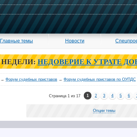
Главные темы
Новости
Спецпро
 НЕДЕЛИ:
НЕДОВЕРИЕ К УТРАТЕ ДО
→
Форум судебных приставов
→
Форум судебных приставов по ОУПДС
1
2
3
4
5
6
Страница 1 из 17
Опции темы