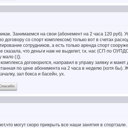
ак. Занимаемся на свои (абонемент на 2 часа 120 руб). У
по договору со спорт комплексом) только вот в счетах расх
нтирование сотрудников, а есть только аренда спорт сооруж
 сказала, что деньги нам не выделит, т.к. нас (СП по ОУПД
мало (:{).
 комплекса договорился, направил в управу заявку и макет 
итанная по цене абонимента на 2 часа в неделю (хотя бы). 
чалку, зал бокса и басейн, ух.
Спасибо
т,что могут скоро прикрыть все наши занятия в спортзале.