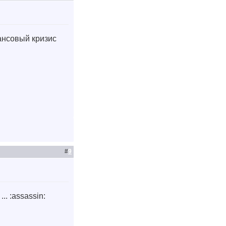
нансовый кризис
#
9
. :assassin: