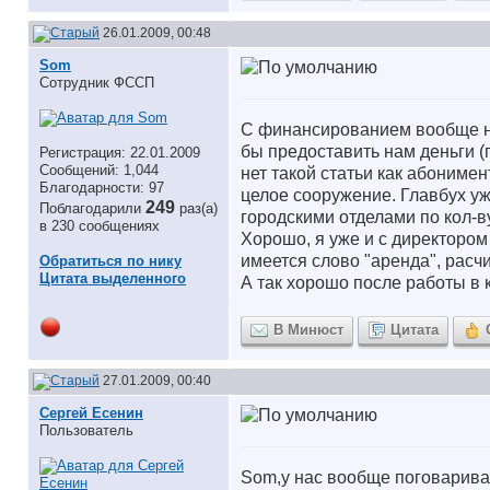
26.01.2009, 00:48
Som
Сотрудник ФССП
С финансированием вообще ник
бы предоставить нам деньги (
Регистрация: 22.01.2009
Сообщений: 1,044
нет такой статьи как абониме
Благодарности: 97
целое сооружение. Главбух уже
249
Поблагодарили
раз(а)
городскими отделами по кол-ву 
в 230 сообщениях
Хорошо, я уже и с директором
имеется слово "аренда", расч
Обратиться по нику
Цитата выделенного
А так хорошо после работы в ка
В Минюст
Цитата
27.01.2009, 00:40
Сергей Есенин
Пользователь
Som,у нас вообще поговариваю