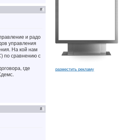
#
4
правление и радо
одов управления
ения. На кой нам
С) по сравнению с
договора, где
разместить рекламу
Ждемс.
#
5