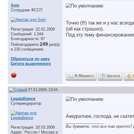
Som
Сотрудник ФССП
Точно (!!!) так же и у нас вс
(ой как страшно).
Регистрация: 22.01.2009
Сообщений: 1,044
Под эту тему финансирование
Благодарности: 97
249
Поблагодарили
раз(а)
в 230 сообщениях
Обратиться по нику
Цитата выделенного
В Минюст
Цитата
27.01.2009, 23:04
Legalalliance
Супермодератор
Аккуратнее, господа, не скати
__________________
Вы думаете, что все так просто? Д
Регистрация: 20.03.2009
Адрес: Россия / Москва и