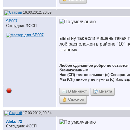
16.03.2012, 20:09
SP007
Сотрудник ФССП
ыыы ну так если мишень такая 
лоб расположен в районе "10" п
старому
__________________
Любое сделанное добро не остается
безнаказанным
Нас (СП) там не слышат (с) Северяни
Мы (СП) никому не нужны (с) Изольд
В Минюст
Цитата
Спасибо
17.03.2012, 00:34
Aleks_72
Сотрудник ФССП