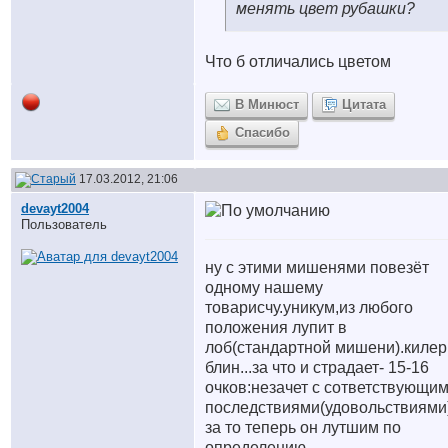
менять цвет рубашки?
Что б отличались цветом
В Минюст
Цитата
Спасибо
17.03.2012, 21:06
devayt2004
Пользователь
ну с этими мишенями повезёт
одному нашему
товарисчу.уникум,из любого
положения лупит в
лоб(стандартной мишени).килер
блин...за что и страдает- 15-16
очков:незачет с сответствующи
последствиями(удовольствиями
за то теперь он лутшим по
определению..