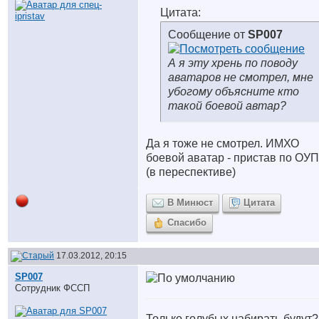
Цитата:
Сообщение от
SP007
А я эту хрень по поводу
аватаров не смотрел, мне
убогому объясните кто
такой боевой автар?
Да я тоже не смотрел. ИМХО
боевой аватар - пристав по ОУ
(в переспективе)
В Минюст
Цитата
Спасибо
17.03.2012, 20:15
SP007
Сотрудник ФССП
Только голубых набирать будут?