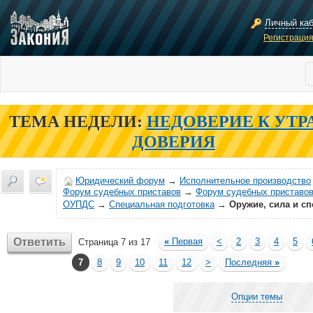
Личный ка
Регистраци
ТЕМА НЕДЕЛИ:
НЕДОВЕРИЕ К УТР
ДОВЕРИЯ
Юридический форум
→
Исполнительное производство
Форум судебных приставов
→
Форум судебных приставов
ОУПДС
→
Специальная подготовка
→
Оружие, сила и сп
Ответить
«
Первая
<
2
3
4
5
Страница 7 из 17
7
8
9
10
11
12
>
Последняя
»
Опции темы