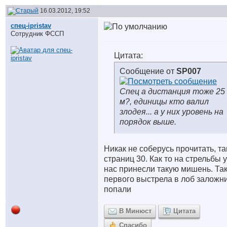
16.03.2012, 19:52
спец-ipristav
Сотрудник ФССП
Цитата:
Сообщение от
SP007
Спец а дистанция тоже 25
м?, единицы кто валил
злодея... а у них уровень на
порядок выше.
Никак не соберусь прочитать, т
страниц 30. Как то на стрельбы у
нас принесли такую мишень. Так
первого выстрела в лоб заложн
попали
В Минюст
Цитата
Спасибо