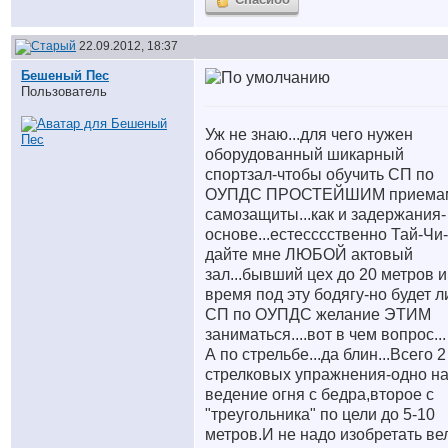
22.09.2012, 18:37
Бешеный Пес
Пользователь
Уж не знаю...для чего нужен
оборудованный шикарный
спортзал-чтобы обучить СП по
ОУПДС ПРОСТЕЙШИМ приема
самозащиты...как и задержания-
основе...естесссственно Тай-Чи-
дайте мне ЛЮБОЙ актовый
зал...бывший цех до 20 метров и
время под эту бодягу-но будет л
СП по ОУПДС желание ЭТИМ
заниматься....вот в чем вопрос...
А по стрельбе...да блин...Всего 2
стрелковых упражнения-одно н
ведение огня с бедра,второе с
"треугольника" по цели до 5-10
метров.И не надо изобретать ве