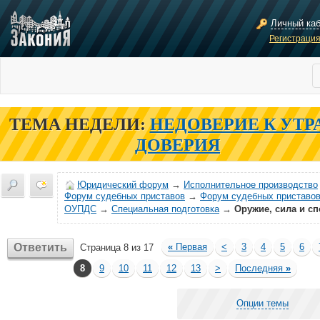
Личный ка
Регистраци
ТЕМА НЕДЕЛИ:
НЕДОВЕРИЕ К УТР
ДОВЕРИЯ
Юридический форум
→
Исполнительное производство
Форум судебных приставов
→
Форум судебных приставов
ОУПДС
→
Специальная подготовка
→
Оружие, сила и сп
Ответить
«
Первая
<
3
4
5
6
Страница 8 из 17
8
9
10
11
12
13
>
Последняя
»
Опции темы