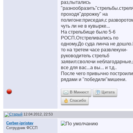
раз,пытались
"разнообразить"стрельбы.стрел
проходя"дорожку" на
полигоне:приседая,с разворото
чуть ли не в кувырке...
На стрельбище было 5-6
РОСП.Отстреливались по
одному.До суда линча не дошло.
то на третем часе развлекухи-
руководитель стрельб
заявил:сволочи неблагодарные,
все для вас...а вы... и т.д..
После чего привычно построили
рядами и "победили"мишени.
В Минюст
Цитата
Спасибо
12.04.2012, 22:53
Cerber-ipristav
Сотрудник ФССП