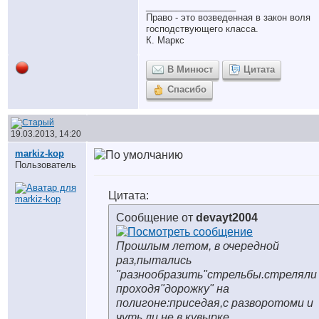
__________________
Право - это возведенная в закон воля
господствующего класса.
К. Маркс
В Минюст
Цитата
Спасибо
19.03.2013, 14:20
markiz-kop
Пользователь
Цитата:
Сообщение от
devayt2004
Прошлым летом, в очередной
раз,пытались
"разнообразить"стрельбы.стреляли
проходя"дорожку" на
полигоне:приседая,с разворотоми и
чуть ли не в кувырке...