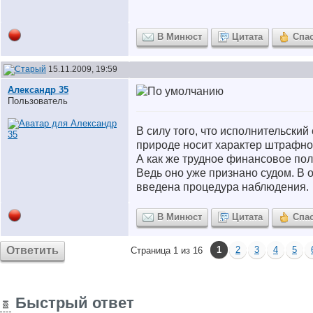
В Минюст
Цитата
Спа
15.11.2009, 19:59
Александр 35
Пользователь
В силу того, что исполнительский
природе носит характер штрафно
А как же трудное финансовое по
Ведь оно уже признано судом. В
введена процедура наблюдения.
В Минюст
Цитата
Спа
Ответить
1
2
3
4
5
Страница 1 из 16
Быстрый ответ