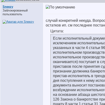
Sneezy
Заблокированный
пользователь
случай конкретней некуда. Вопро
остатков ип. см последнее пост
Цитата:
Если исполнительный докумен
исключением исполнительных
указанных в части 4 статьи 9
исполнительном производств
исполнительное производств
оканчивается) поступает в с
приставов после принятия с
признании должника банкрот
пристав-исполнитель в трехд
дня поступления к нему испо
документа выносит постановл
возбуждении исполнительног
на основании абзаца шестого
126 Закона о банкротстве пр
пункту 8 части 1 статьи 31 За