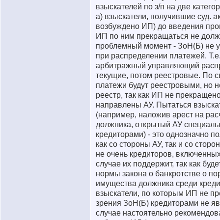
взыскателей по з/п на две категор
а) взыскатели, получившие суд. а
возбуждено ИП) до введения про
ИП по ним прекращаться не долж
проблемный момент - ЗоН(Б) не
при распределении платежей. Т.е
арбитражный управляющий распр
текущие, потом реестровые. По с
платежи будут реестровыми, но 
реестр, так как ИП не прекращен
направлены АУ. Пытаться взыска
(например, наложив арест на рас
должника, открытый АУ специальн
кредиторами) - это однозначно п
как со стороны АУ, так и со стор
не очень кредиторов, включенных 
случае их поддержит, так как буд
нормы закона о банкротстве о п
имущества должника среди креди
взыскатели, по которым ИП не пр
зрения ЗоН(Б) кредиторами не яв
случае настоятельно рекомендов