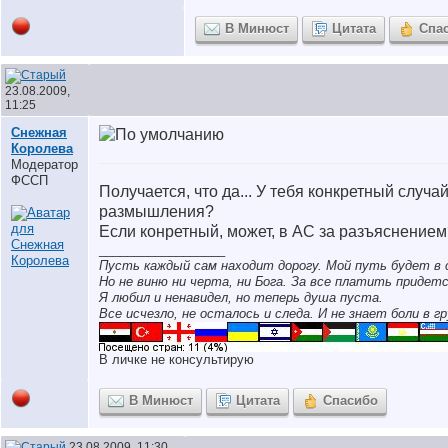
В Минюст
Цитата
Спа
23.08.2009,
11:25
Снежная
Королева
Модератор
ФССП
Получается, что да... У тебя конкретный случа
размышления?
Если конретный, может, в АС за разъяснение
__________________
Пусть каждый сам находит дорогу. Мой путь будет в 
Но не виню ни черта, ни Бога. За все платить придетс
Я любил и ненавидел, но теперь душа пуста.
Все исчезло, не осталось и следа. И не знает боли в гр
В личке не консультирую
В Минюст
Цитата
Спасибо
23.08.2009, 11:30