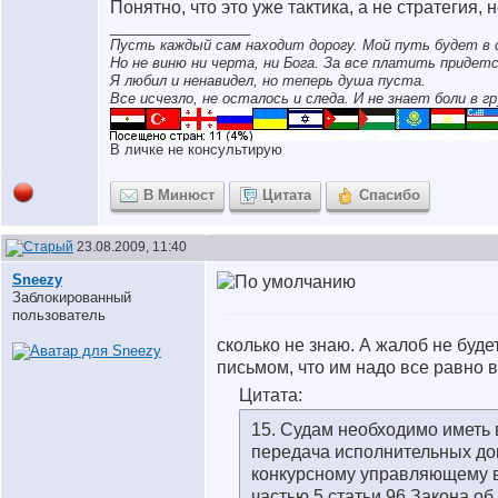
Понятно, что это уже тактика, а не стратегия, н
__________________
Пусть каждый сам находит дорогу. Мой путь будет в 
Но не виню ни черта, ни Бога. За все платить придетс
Я любил и ненавидел, но теперь душа пуста.
Все исчезло, не осталось и следа. И не знает боли в гр
В личке не консультирую
В Минюст
Цитата
Спасибо
23.08.2009, 11:40
Sneezy
Заблокированный
пользователь
сколько не знаю. А жалоб не буде
письмом, что им надо все равно 
Цитата:
15. Судам необходимо иметь в
передача исполнительных до
конкурсному управляющему в
частью 5 статьи 96 Закона о