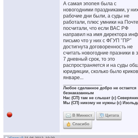
А самая эпопея была с
новогодними праздниками, у них
рабочие дни были, а суды не
работали, плюс умники на Почт
посчитали, что если ВАС РФ
направил на имя директора ин
письмо что у них с ФГУП "ПР"
достигнута договоренность не
считать новогодние празники в 
7 дневный срок, то это
распространяется и на суды об
юридикции, сколько было криков
январе...
__________________
Любое сделанное добро не остается
безнаказанным
Нас (СП) там не слышат (с) Северяни
Мы (СП) никому не нужны (с) Изольд
В Минюст
Цитата
Спасибо