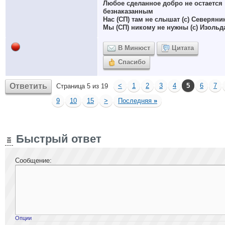
Любое сделанное добро не остается
безнаказанным
Нас (СП) там не слышат (с) Северяни
Мы (СП) никому не нужны (с) Изольд
В Минюст
Цитата
Спасибо
Ответить
<
1
2
3
4
5
6
7
Страница 5 из 19
9
10
15
>
Последняя
»
Быстрый ответ
Сообщение:
Опции