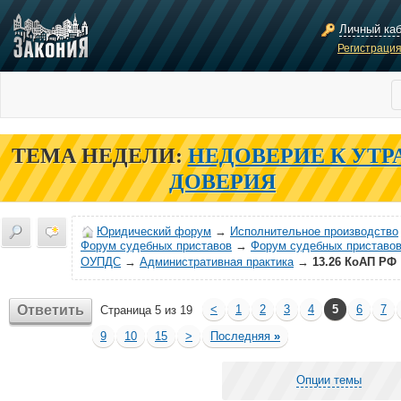
Личный ка
Регистраци
ТЕМА НЕДЕЛИ:
НЕДОВЕРИЕ К УТР
ДОВЕРИЯ
Юридический форум
→
Исполнительное производство
Форум судебных приставов
→
Форум судебных приставов
ОУПДС
→
Административная практика
→
13.26 КоАП РФ
Ответить
<
1
2
3
4
5
6
7
Страница 5 из 19
9
10
15
>
Последняя
»
Опции темы