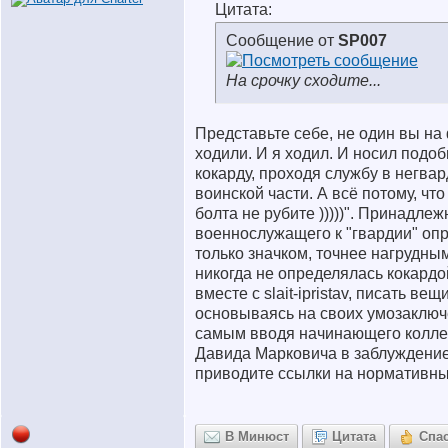
Цитата:
Сообщение от
SP007
На срочку сходите...
Представьте себе, не один вы на
ходили. И я ходил. И носил подо
кокарду, проходя службу в негва
воинской части. А всё потому, чт
болта не рубите )))))". Принадлеж
военнослужащего к "гвардии" оп
только значком, точнее нагрудны
никогда не определялась кокардой
вместе с slait-ipristav, писать вещи
основываясь на своих умозаключ
самым вводя начинающего колл
Давида Марковича в заблуждени
приводите ссылки на нормативны
В Минюст
Цитата
Спа