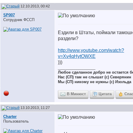
12.10.2013, 00:42
SP007
Сотрудник ФССП
Ездили в Штаты, поймали тамош
раздели?
http://www.youtube.com/watch?
v=Xv4qHytOWXE
)))
__________________
Любое сделанное добро не остается 
Нас (СП) там не слышат (с) Северянин
Мы (СП) никому не нужны (с) Изольда
В Минюст
Цитата
Спа
13.10.2013, 11:27
Charter
Пользователь