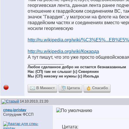
георгиевская лента, данная лента ранее подч
отношение к гвардейским соединениям ВС, так
значок "Гвардия", у матросни на флоте на бес
гвардейским частях и соединениях вместо че
носили георгиевскую
http://ru.wikipedia.org/wiki/%C3%E5%...EB%
http://ru.wikipedia.org/wiki/Кокарда
А тут пишут, что это уже просто общевойсковая
__________________
Любое сделанное добро не остается безнаказанным
Нас (СП) там не слышат (с) Северянин
Мы (СП) никому не нужны (с) Изольда
В Минюст
Цитата
Спасибо
14.10.2013, 21:20
спец-ipristav
Сотрудник ФССП
Цитата: