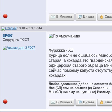
В Минюст
Цитата
Спа
13.10.2013, 17:44
SP007
Сотрудник ФССП
Фуражка - ХЗ
Курица если не ошибаюсь Миноб
старая, а кокарда это гвардейска
офицерская старого образца Ми
сейчас помоему капуста отсутств
кокардах.
__________________
Любое сделанное добро не остается 
Нас (СП) там не слышат (с) Северянин
Мы (СП) никому не нужны (с) Изольда
В Минюст
Цитата
Спа