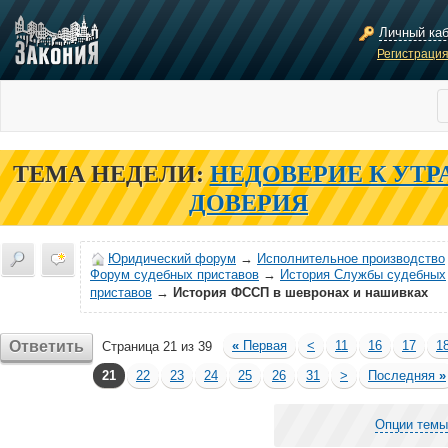
Личный ка
Регистраци
ТЕМА НЕДЕЛИ:
НЕДОВЕРИЕ К УТР
ДОВЕРИЯ
Юридический форум
→
Исполнительное производство
Форум судебных приставов
→
История Службы судебных
приставов
→
История ФССП в шевронах и нашивках
Ответить
«
Первая
<
11
16
17
1
Страница 21 из 39
21
22
23
24
25
26
31
>
Последняя
»
Опции темы