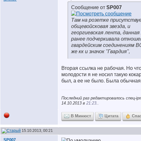
Сообщение от
SP007
Там на розетке присутству
общевойсковая звезда, и
георгиевская лента, данная
ранее подчеркивала отноше
гвардейским соединениям В
же кк и значок "Гвардия",
Вторая ссылка не рабочая. Но что
молодости я не носил такую кокар
был, а ее не было. Была обычная
Последний раз редактировалось спец-ipri
14.10.2013 в
21:23
..
В Минюст
Цитата
Спа
15.10.2013, 00:21
SP007