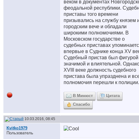
веком в документах Новгородск
феодальной республики. Судеб
приставы того времени
призывались на службу князем 
городским вече и обладали
широкими полномочиями. В
Московском государстве о
судебных приставах упоминает
впервые в Суднике конца XV ве
Судебный пристав был фигурой
значимой и влиятельной. Однако
XVIII веке должность судебного
пристава была упразднена и вс
полномочия перешли к полиции
В Минюст
Цитата
Спасибо
10.03.2016, 08:45
Kvitko1979
Пользователь