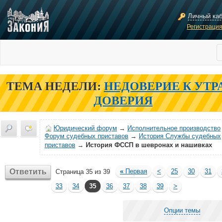
Личный ка
Регистраци
ТЕМА НЕДЕЛИ:
НЕДОВЕРИЕ К УТР
ДОВЕРИЯ
Юридический форум
→
Исполнительное производство
Форум судебных приставов
→
История Службы судебных
приставов
→
История ФССП в шевронах и нашивках
Ответить
«
Первая
<
25
30
31
Страница 35 из 39
33
34
35
36
37
38
39
>
Опции темы