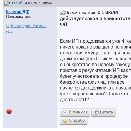
14.03.2015, 08:44
Каюмов Д.Т.
с 1 июля
Пользователь
действует закон о банкротств
ФЛ
Если ИП продолжается уже 4 го
ничего пока не взыщено по при
отсутствия имущества. При под
должником (фл) 01 июля заявле
о бонкротстве по новому закону,
пристав с результатами ИП как 
будет участвовать в процедуре
банкротства физ.лиц. или все
начнётся для должника с начала
уже с управляющим? Тогда что
делать с ИП?
В Минюст
Цитата
Спасибо