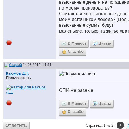
взысканные деньги на погашен
по моему производству?
Считаются ли взысканные день
моим источником дохода? (Ведь
взысканные суммы будут
маленькие, только на житье хват
В Минюст
Цитата
Спасибо
14.08.2015, 14:54
Каюмов Д.Т.
Пользователь
СПИ же разные.
В Минюст
Цитата
Спасибо
Ответить
1
2
Страница 1 из 2