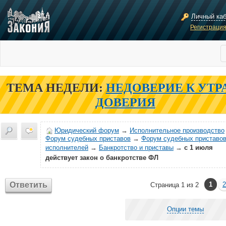
Личный ка
Регистраци
ТЕМА НЕДЕЛИ:
НЕДОВЕРИЕ К УТР
ДОВЕРИЯ
Юридический форум
→
Исполнительное производство
Форум судебных приставов
→
Форум судебных приставов
исполнителей
→
Банкротство и приставы
→
с 1 июля
действует закон о банкротстве ФЛ
Ответить
1
2
Страница 1 из 2
Опции темы