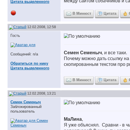
между сайтом собачников и с
Цитата выделенного
В Минюст
Цитата
12.02.2008, 12:58
Гость
Семен Семеныч
, и все таки.
Сообщений: n/a
Почему можно дать ссылку на 
Обратиться по нику
скопированным текстом про ры
Цитата выделенного
В Минюст
Цитата
12.02.2008, 13:21
Семен Семеныч
Заблокированный
пользователь
МаЛина
,
Я уже объяснял.
Сравни - в ч