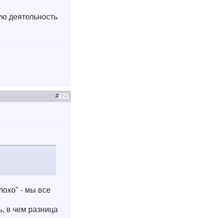
рую деятельность
#
225
лохо" - мы все
ь, в чем разница