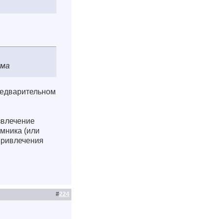
ума
редварительном
извлечение
омника (или
привлечения
#
224