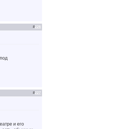
#
226
 под
#
227
еатре и его