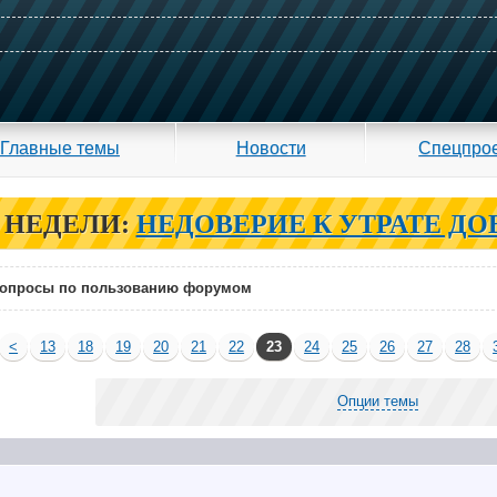
Главные темы
Новости
Спецпро
 НЕДЕЛИ:
НЕДОВЕРИЕ К УТРАТЕ ДО
опросы по пользованию форумом
<
13
18
19
20
21
22
23
24
25
26
27
28
Опции темы