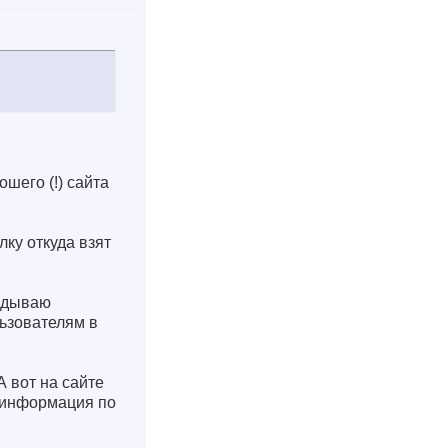
ошего (!) сайта
лку откуда взят
ладываю
льзователям в
 вот на сайте
 информация по