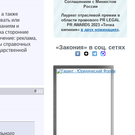
Соглашением с Минюстом
России
 а также
Лауреат отраслевой премии в
вать или
области правового PR LEGAL
PR AWARDS 2023 «Точка
наниям и
кипения»
в двух номинациях
.
на сторонние
чение: реклама,
ы справочных
«Закония» в соц. сетях
дарственной
#
222
льного