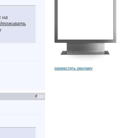
 на
ддерживать
и
разместить рекламу
#
223