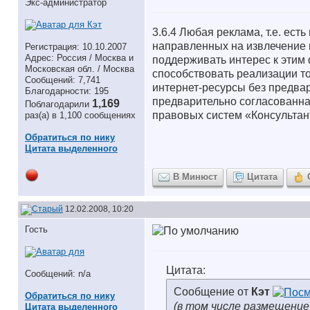
Экс-администратор
3.6.4 Любая реклама, т.е. ес
направленных на извлечение 
Регистрация: 10.10.2007
Адрес: Россия / Москва и
поддерживать интерес к этим 
Московская обл. / Москва
способствовать реализации то
Сообщений: 7,741
интернет-ресурсы без предва
Благодарности: 195
предварительно согласованн
1,169
Поблагодарили
правовых систем «Консультант
раз(а) в 1,100 сообщениях
Обратиться по нику
Цитата выделенного
В Минюст
Цитата
12.02.2008, 10:20
Гость
Цитата:
Сообщений: n/a
Сообщение от
Кэт
Обратиться по нику
(в том числе размещение
Цитата выделенного