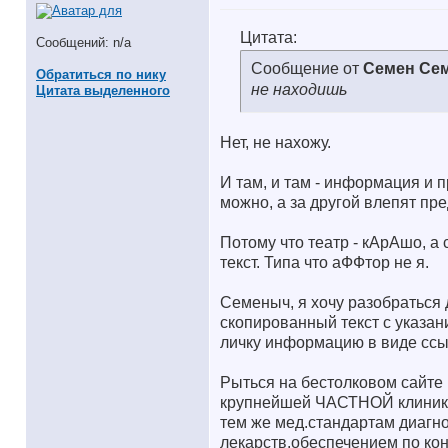
Цитата:
Сообщений: n/a
Сообщение от
Семен Се
Обратиться по нику
не находишь
Цитата выделенного
Нет, не нахожу.
И там, и там - информация и п
можно, а за другой влепят п
Потому что театр - кАрАшо, а
текст. Типа что аФФтор не я.
Семеныч, я хочу разобраться
скопированный текст с указан
личку информацию в виде ссы
Рыться на бестолковом сайте
крупнейшей ЧАСТНОЙ клиники
тем же мед.стандартам диагно
лекарств.обеспечением по кон