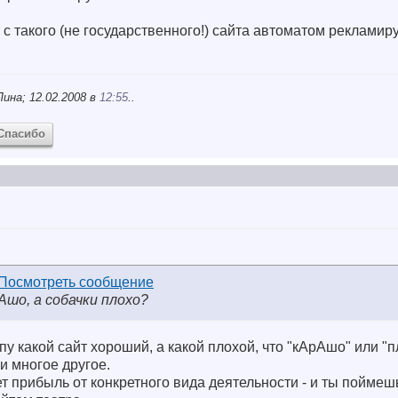
 с такого (не государственного!) сайта автоматом реклами
ина; 12.02.2008 в
12:55
..
Спасибо
шо, а собачки плохо?
у какой сайт хороший, а какой плохой, что "кАрАшо" или "п
 и многое другое.
ет прибыль от конкретного вида деятельности - и ты поймеш