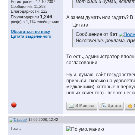
Вот сиди и думай, влепя
Регистрация: 17.10.2007
Сообщений: 11,292
Благодарности: 122
1,246
Поблагодарили
А зачем думать или гадать? В
раз(а) в 1,174 сообщениях
Цитата:
Обратиться по нику
Сообщение от
Кэт
Цитата выделенного
Исключение: реклама,
пр
То-есть, администратор впол
согласовании.
Ну и, думаю, сайт государств
прибыли, сколько на удовлетв
медклиники), которые в перв
новых клиентов) - все же нес
В Минюст
Цитата
12.02.2008, 12:42
Гость