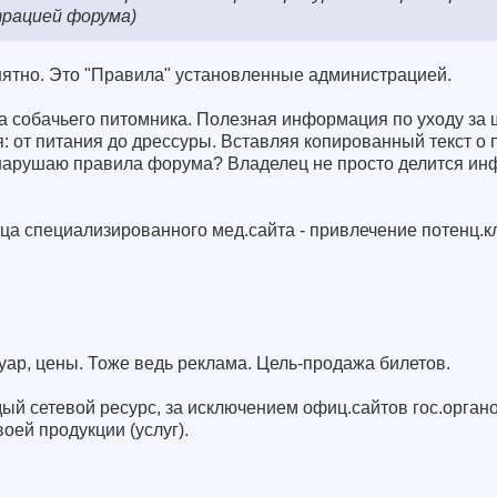
трацией форума)
понятно. Это "Правила" установленные администрацией.
ца собачьего питомника. Полезная информация по уходу за 
я: от питания до дрессуры. Вставляя копированный текст о 
 нарушаю правила форума? Владелец не просто делится ин
ца специализированного мед.сайта - привлечение потенц.к
ар, цены. Тоже ведь реклама. Цель-продажа билетов.
дый сетевой ресурс, за исключением офиц.сайтов гос.органо
оей продукции (услуг).