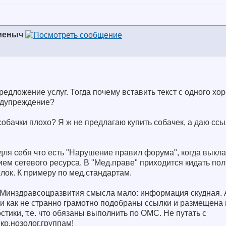
меныч
редложение услуг. Тогда почему вставить текст с одного хор
редупреждение?
 собачки плохо?
Я ж не предлагаю купить собачек, а даю ссы
 для себя что есть "Нарушение правил форума", когда вык
ием сетевого ресурса. В "Мед.праве" приходится кидать по
лок. К примеру по мед.стандартам.
 Минздравсоцразвития смысла мало: информация скудная. А
 как не странно грамотно подобраны ссылки и размещена
стики, т.е. что обязаны выполнить по ОМС. Не путать с
кр.нозолог.группам!