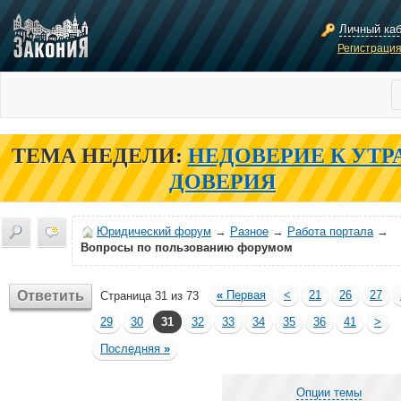
Личный ка
Регистраци
ТЕМА НЕДЕЛИ:
НЕДОВЕРИЕ К УТР
ДОВЕРИЯ
Юридический форум
→
Разное
→
Работа портала
→
Вопросы по пользованию форумом
Ответить
«
Первая
<
21
26
27
Страница 31 из 73
29
30
31
32
33
34
35
36
41
>
Последняя
»
Опции темы