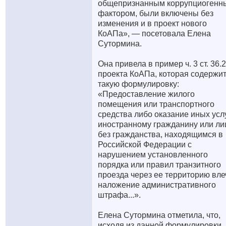
общепризнанным коррупциогенн
фактором, были включены без
изменения и в проект нового
КоАПа», — посетовала Елена
Сутормина.
Она привела в пример ч. 3 ст. 36.2
проекта КоАПа, которая содержи
такую формулировку:
«Предоставление жилого
помещения или транспортного
средства либо оказание иных усл
иностранному гражданину или ли
без гражданства, находящимся в
Российской Федерации с
нарушением установленного
порядка или правил транзитного
проезда через ее территорию вле
наложение административного
штрафа...».
Елена Сутормина отметила, что,
исходя из данной формулировки,