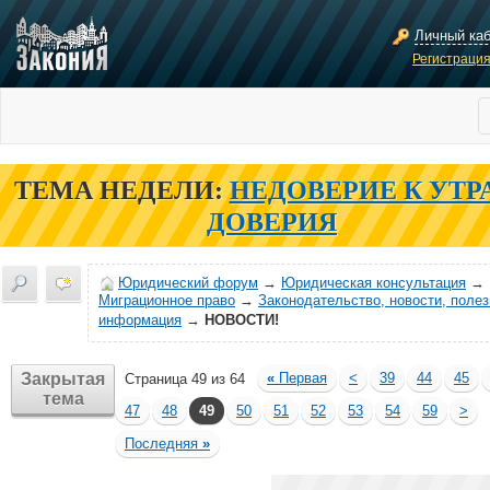
Личный ка
Регистраци
ТЕМА НЕДЕЛИ:
НЕДОВЕРИЕ К УТР
ДОВЕРИЯ
Юридический форум
→
Юридическая консультация
→
Миграционное право
→
Законодательство, новости, поле
информация
→
НОВОСТИ!
Закрытая
«
Первая
<
39
44
45
Страница 49 из 64
тема
47
48
49
50
51
52
53
54
59
>
Последняя
»