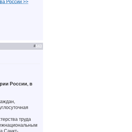
ва России >>
#
543
рии России, в
раждан,
углосуточная
терства труда
 межнациональным
а Санкт-