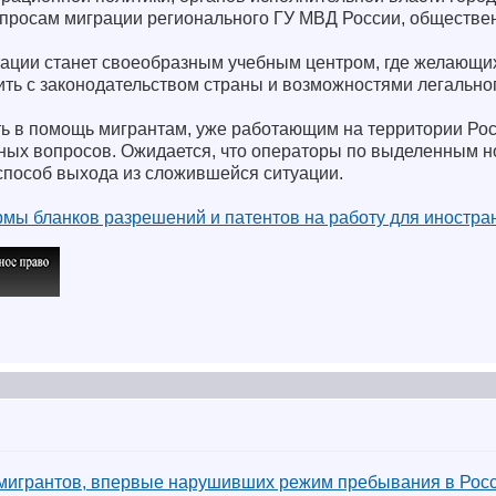
опросам миграции регионального ГУ МВД России, обществе
ации станет своеобразным учебным центром, где желающих
ить с законодательством страны и возможностями легально
ть в помощь мигрантам, уже работающим на территории Рос
ых вопросов. Ожидается, что операторы по выделенным н
 способ выхода из сложившейся ситуации.
рмы бланков разрешений и патентов на работу для иностра
мигрантов, впервые нарушивших режим пребывания в Рос