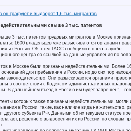
в оштрафуют и выдворят 1,6 тыс. мигрантов
недействительными свыше 3 тыс. патентов
выше 3 тыс. патентов трудовых мигрантов в Москве призна
платы: 1600 владельцев уже разыскиваются органами прав
ия из России. Об этом ТАСС сообщили в пресс-службе
ионного центра со ссылкой на данные управления по воп
антов в Москве были признаны недействительными. Более 1
х оснований для пребывания в России, но до сих пор находя
ым законодательство. Они разыскиваются органами правоп
аны в соответствии с Кодексом административных правон
ены. В дальнейшем въезд в Россию им будет запрещен", - го
атенты которых также признаны недействительными, могли 
ывания в России: такие, как наличие вида на жительство, 
т другого субъекта РФ. Данными об их текущем статусе пр
олагает, решение о выдворении их из России, по словам п
о.
льника управления по вопросам миграции ГУ МВД России п