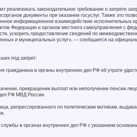
ит реализовать законодательное требование о запрете зап
сорганов документы при оказании госуслуг. Также это позв
нное информационное взаимодействие исполнительных о
ектов Федерации и органов местного самоуправления с фе
сти, ускорить предоставление сведений по межведомствен
венных и муниципальных услуг», — сообщается на официал
ших под запрет:
ия гражданина в органы внутренних дел РФ об утрате удос
значении, прекращении выплат или неполучении пенсии ли
 дел РФ МВД России.
лица, репрессированного по политическим мотивам, выдав
и.
 службы в органах внутренних дел РФ с указанием основан