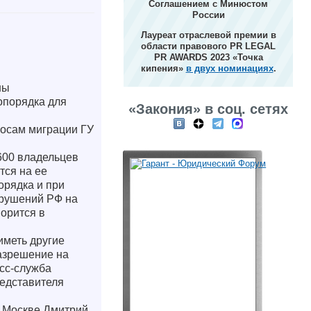
Соглашением с Минюстом
России
Лауреат отраслевой премии в
области правового PR LEGAL
PR AWARDS 2023 «Точка
кипения»
в двух номинациях
.
ны
опорядка для
«Закония» в соц. сетях
росам миграции ГУ
600 владельцев
тся на ее
орядка и при
арушений РФ на
ворится в
иметь другие
разрешение на
есс-служба
редставителя
о Москве Дмитрий