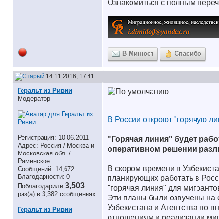
Ознакомиться с полным пере
__________________
В Минюст
Спасибо
14.11.2016, 17:41
Геральт из Ривии
Модератор
В России откроют "горячую ли
Регистрация: 10.06.2011
"Горячая линия" будет раб
Адрес: Россия / Москва и
оперативном решении разл
Московская обл. /
Раменское
В скором времени в Узбекист
Сообщений: 14,672
Благодарности: 0
планирующих работать в Росси
3,503
Поблагодарили
"горячая линия" для мигрантов
раз(а) в 3,382 сообщениях
Эти планы были озвучены на 
Узбекистана и Агентства по 
Геральт из Ривии
отношениям и реализации миг