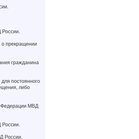
сии.
 России.
о о прекращении
вания гражданина
 для постоянного
ещения, либо
ой Федерации МВД
 России.
Д России.