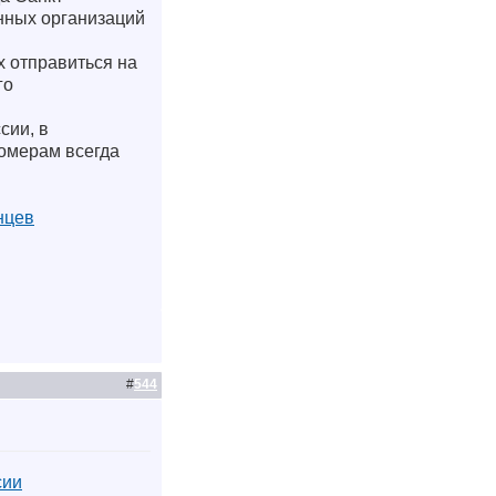
нных организаций
 отправиться на
го
сии, в
омерам всегда
нцев
#
544
сии