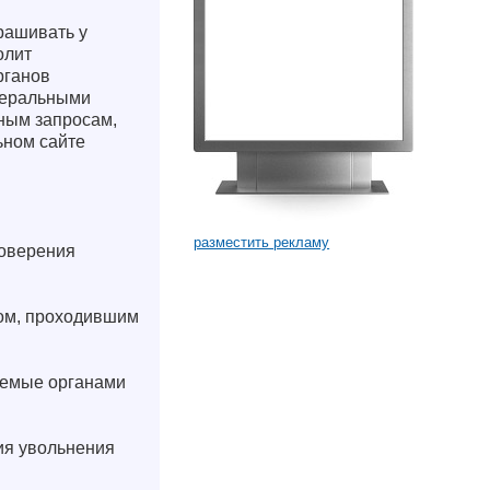
рашивать у
олит
рганов
деральными
ным запросам,
ьном сайте
разместить рекламу
товерения
цом, проходившим
аемые органами
ия увольнения