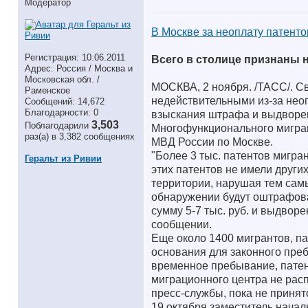
Модератор
В Москве за неоплату патенто
Регистрация: 10.06.2011
Всего в столице признаны 
Адрес: Россия / Москва и
Московская обл. /
МОСКВА, 2 ноября. /ТАСС/. С
Раменское
недействительными из-за нео
Сообщений: 14,672
Благодарности: 0
взыскания штрафа и выдворен
3,503
Поблагодарили
Многофункционального миграц
раз(а) в 3,382 сообщениях
МВД России по Москве.
"Более 3 тыс. патентов мигр
Геральт из Ривии
этих патентов не имели други
территории, нарушая тем сам
обнаружении будут оштрафов
сумму 5-7 тыс. руб. и выдвор
сообщении.
Еще около 1400 мигрантов, п
основания для законного преб
временное пребывание, патен
миграционного центра не расп
пресс-службы, пока не принят
19 октября заместитель нача