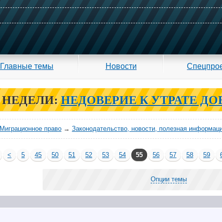
Главные темы
Новости
Спецпро
 НЕДЕЛИ:
НЕДОВЕРИЕ К УТРАТЕ ДО
Миграционное право
→
Законодательство, новости, полезная информац
<
5
45
50
51
52
53
54
55
56
57
58
59
Опции темы