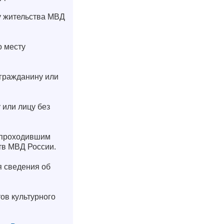
у жительства МВД
о месту
 гражданину или
или лицу без
, проходившим
тв МВД России.
я сведения об
ов культурного