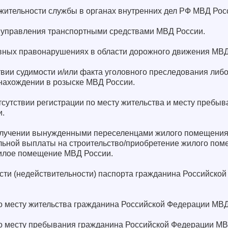
жительности службы в органах внутренних дел РФ МВД Рос
 управления транспортными средствами МВД России.
вных правонарушениях в области дорожного движения МВД
твии судимости и/или факта уголовного преследования либ
 нахождении в розыске МВД России.
тсутствии регистрации по месту жительства и месту пребы
и.
получении вынужденными переселенцами жилого помещения
льной выплаты на строительство/приобретение жилого пом
жилое помещение МВД России.
ости (недействительности) паспорта гражданина Российск
по месту жительства гражданина Российской Федерации МВД
по месту пребывания гражданина Российской Федерации МВ