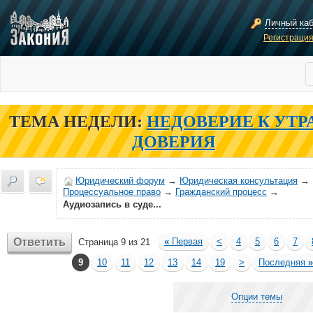
Личный ка
Регистраци
ТЕМА НЕДЕЛИ:
НЕДОВЕРИЕ К УТР
ДОВЕРИЯ
Юридический форум
→
Юридическая консультация
→
Процессуальное право
→
Гражданский процесс
→
Аудиозапись в суде...
Ответить
«
Первая
<
4
5
6
7
Страница 9 из 21
9
10
11
12
13
14
19
>
Последняя
»
Опции темы