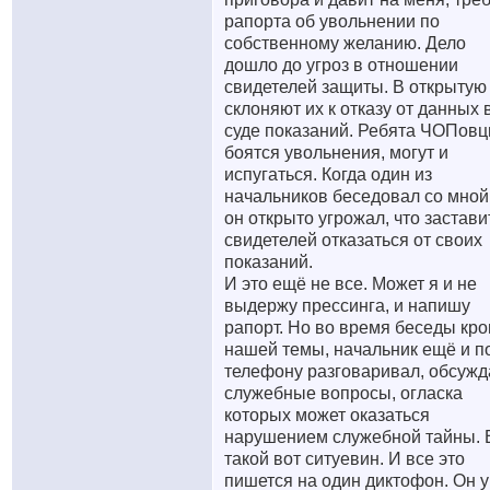
рапорта об увольнении по
собственному желанию. Дело
дошло до угроз в отношении
свидетелей защиты. В открытую
склоняют их к отказу от данных 
суде показаний. Ребята ЧОПовц
боятся увольнения, могут и
испугаться. Когда один из
начальников беседовал со мной,
он открыто угрожал, что застави
свидетелей отказаться от своих
показаний.
И это ещё не все. Может я и не
выдержу прессинга, и напишу
рапорт. Но во время беседы кр
нашей темы, начальник ещё и п
телефону разговаривал, обсужд
служебные вопросы, огласка
которых может оказаться
нарушением служебной тайны. 
такой вот ситуевин. И все это
пишется на один диктофон. Он у