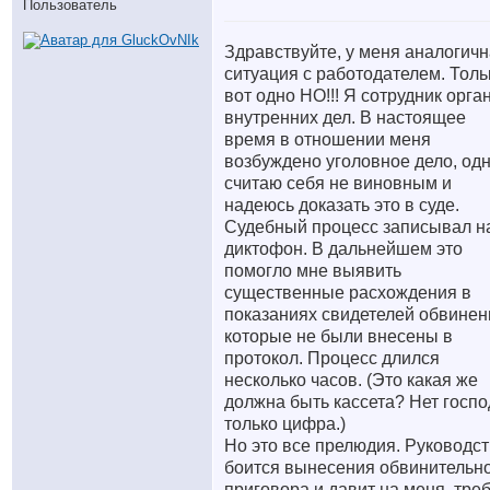
Пользователь
Здравствуйте, у меня аналогич
ситуация с работодателем. Толь
вот одно НО!!! Я сотрудник орга
внутренних дел. В настоящее
время в отношении меня
возбуждено уголовное дело, од
считаю себя не виновным и
надеюсь доказать это в суде.
Судебный процесс записывал н
диктофон. В дальнейшем это
помогло мне выявить
существенные расхождения в
показаниях свидетелей обвинен
которые не были внесены в
протокол. Процесс длился
несколько часов. (Это какая же
должна быть кассета? Нет госпо
только цифра.)
Но это все прелюдия. Руководс
боится вынесения обвинительн
приговора и давит на меня, тре