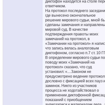
диктофон находится на столе пер
ответчиком.
На протокол последнего заседани
где вынесено окончательное
решение мирового судьи, мной б
сделаны замечания и направлены
мировой суд. В качестве
подтверждения правоты моих
замечаний на протокол, в
«Замечании на протокол» я напис
что запись велась аналоговым
диктофоном, согласно п.7 ст. 10 Г
В определении мирового судьи по
поводу моих «Замечаний на
протокол» сказано, что суд
установил: «…Законом не
предусмотрено ведение протокол
дословно с фиксацией всех пауз 
заминок. Никто из участников
процесса не ходотайствовал о
применении диктофонной фиксац
показаний с приобщением
аудиозаписи к материалам дела...