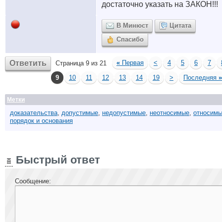
достаточно указать на ЗАКОН!!!
В Минюст
Цитата
Спасибо
Ответить
«
Первая
<
4
5
6
7
Страница 9 из 21
9
10
11
12
13
14
19
>
Последняя
»
Метки
доказательства
,
допустимые
,
недопустимые
,
неотносимые
,
относим
порядок и основания
Быстрый ответ
Сообщение: