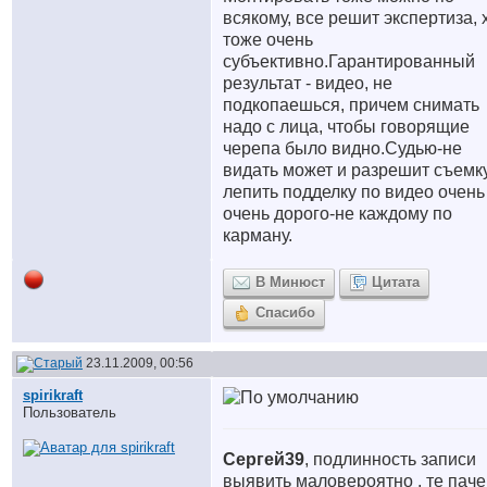
всякому, все решит экспертиза, 
тоже очень
субъективно.Гарантированный
результат - видео, не
подкопаешься, причем снимать
надо с лица, чтобы говорящие
черепа было видно.Судью-не
видать может и разрешит съемк
лепить подделку по видео очень
очень дорого-не каждому по
карману.
В Минюст
Цитата
Спасибо
23.11.2009, 00:56
spirikraft
Пользователь
Сергей39
, подлинность записи
выявить маловероятно , те паче