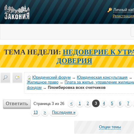
Личный ка
Регистраци
ТЕМА НЕДЕЛИ:
НЕДОВЕРИЕ К УТР
ДОВЕРИЯ
Юридический форум
→
Юридическая консультация
→
Жилищное право
→
Плата за жилье, управление жилищн
фондом
→
Пломбировка всех счетчиков
Ответить
<
1
2
3
4
5
6
7
Страница 3 из 26
13
>
Последняя
»
Опции темы