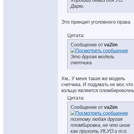
Хороший девиз для УО.
Дарю.
Это принцип уголовного права
Цитата:
Сообщение от
va2im
Это другая модель
счетчика
Хм.. У меня такая же модель
счетчика. И подумать не мог, что
кольцо является пломбировочны
Цитата:
Сообщение от
va2im
поэтому любая другая
пломбировка, не что иное
как прихоть УК,УО и т.п.