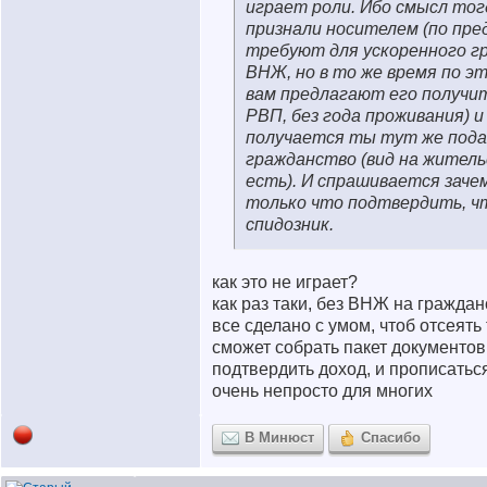
играет роли. Ибо смысл тог
признали носителем (по пред
требуют для ускоренного г
ВНЖ, но в то же время по э
вам предлагают его получит
РВП, без года проживания) и
получается ты тут же пода
гражданство (вид на жител
есть). И спрашивается заче
только что подтвердить, ч
спидозник.
как это не играет?
как раз таки, без ВНЖ на граждан
все сделано с умом, чтоб отсеять 
сможет собрать пакет документов
подтвердить доход, и прописаться
очень непросто для многих
В Минюст
Спасибо