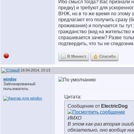
Ибо смысл тогда? Вас признали н
предку) и требуют для ускоренно
ВНЖ, но в то же время по этому 
предлагают его получить сразу (б
проживания) и получается ты тут
гражданство (вид на жительство ж
спрашивается зачем? Разве тольк
подтвердить, что ты не спидозник
В Минюст
Спасибо
16.04.2014, 15:13
windsv
Заблокированный
пользователь
Цитата:
Сообщение от
ElectricDog
ИМХО
В этом как-раз вторая ошиб
обязательно, оно вообще ни