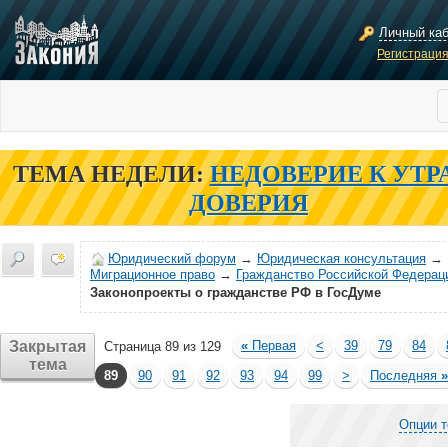
Личный ка
Регистраци
ТЕМА НЕДЕЛИ:
НЕДОВЕРИЕ К УТР
ДОВЕРИЯ
Юридический форум
→
Юридическая консультация
→
Миграционное право
→
Гражданство Российской Федерац
Законопроекты о гражданстве РФ в ГосДуме
Закрытая
«
Первая
<
39
79
84
Страница 89 из 129
тема
89
90
91
92
93
94
99
>
Последняя
»
Опции 