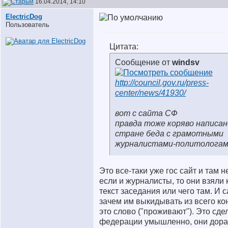
16.04.2014, 14:10
ElectricDog
Пользователь
Цитата:
Сообщение от
windsv
http://council.gov.ru/press-
center/news/41930/
вот с сайта СФ
правда тоже коряво написан
стране беда с грамотными
журналистами-политолога
Это все-таки уже гос сайт и там 
если и журналисты, то они взяли
текст заседания или чего там. И 
зачем им выкидывать из всего ко
это слово ("проживают"). Это сде
федерации умышленно, они дора