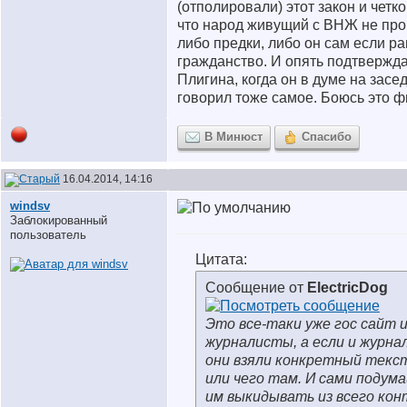
(отполировали) этот закон и четко
что народ живущий с ВНЖ не про
либо предки, либо он сам если р
гражданство. И опять подтвержд
Плигина, когда он в думе на засе
говорил тоже самое. Боюсь это 
В Минюст
Спасибо
16.04.2014, 14:16
windsv
Заблокированный
пользователь
Цитата:
Сообщение от
ElectricDog
Это все-таки уже гос сайт 
журналисты, а если и журна
они взяли конкретный текс
или чего там. И сами подум
им выкидывать из всего ко