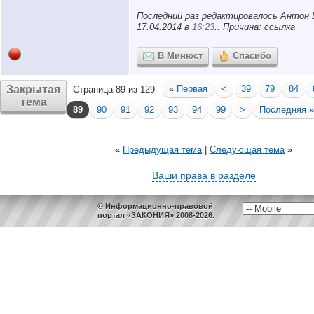
Последний раз редактировалось Антон 
17.04.2014 в
16:23
.. Причина: ссылка
В Минюст
Спасибо
Закрытая
«
Первая
<
39
79
84
Страница 89 из 129
тема
89
90
91
92
93
94
99
>
Последняя
»
«
Предыдущая тема
|
Следующая тема
»
Ваши права в разделе
© Информационно-правовой
портал «ЗАКОНИЯ» 2008-2026.