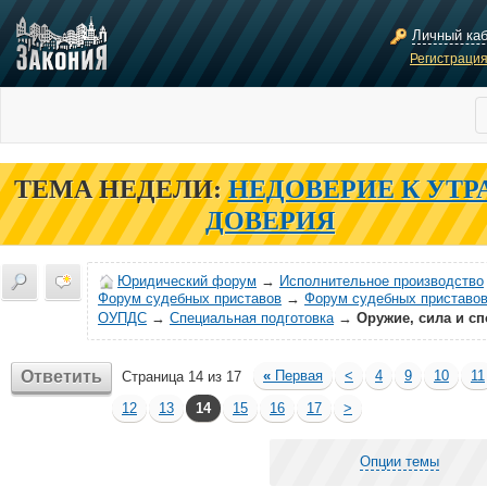
Личный ка
Регистраци
ТЕМА НЕДЕЛИ:
НЕДОВЕРИЕ К УТР
ДОВЕРИЯ
Юридический форум
→
Исполнительное производство
Форум судебных приставов
→
Форум судебных приставов
ОУПДС
→
Специальная подготовка
→
Оружие, сила и сп
Ответить
«
Первая
<
4
9
10
11
Страница 14 из 17
12
13
14
15
16
17
>
Опции темы