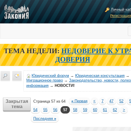
Личный ка
Регистраци
ТЕМА НЕДЕЛИ:
НЕДОВЕРИЕ К УТР
ДОВЕРИЯ
Юридический форум
→
Юридическая консультация
→
Миграционное право
→
Законодательство, новости, поле
информация
→
НОВОСТИ!
Закрытая
«
Первая
<
7
47
52
Страница 57 из 64
тема
54
55
56
57
58
59
60
61
62
>
Последняя
»