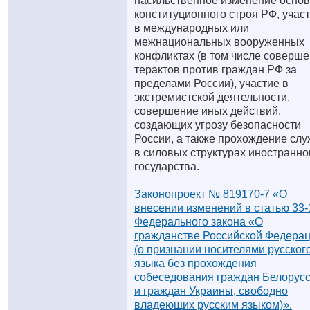
насильственное изменение основ
конституционного строя РФ, учас
в международных или
межнациональных вооруженных
конфликтах (в том числе соверш
терактов против граждан РФ за
пределами России), участие в
экстремистской деятельности,
совершение иных действий,
создающих угрозу безопасности
России, а также прохождение сл
в силовых структурах иностранно
государства.
Законопроект № 819170-7 «О
внесении изменений в статью 33-
Федерального закона «О
гражданстве Российской Федера
(о признании носителями русског
языка без прохождения
собеседования граждан Белорус
и граждан Украины, свободно
владеющих русским языком)».