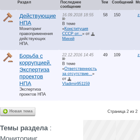
Раздел
Последнее
Тем
Сообщений
М
сообщение
16.09.2018 18:55
58
150
z
Действующие
НПА
В теме
Мониторинг
«
Конституция
правоприменения
СССР от...
» от
действующих
Михей
НПА.
22.12.2016 14:45
49
109
z
Борьба с
коррупцией.
В теме
«
Ответственность
Экспертиза
за отсутствие...
»
проектов
от
НПА
Vladimir951159
Экспертиза
проектов НПА
Новая тема
Страница 2 из 2
Темы раздела
:
Мониторинг