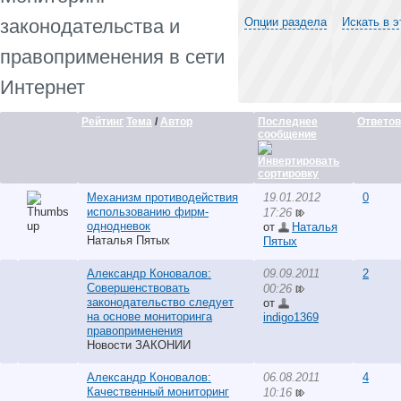
законодательства и
Опции раздела
Искать в 
правоприменения в сети
Интернет
Рейтинг
Тема
/
Автор
Последнее
Ответов
сообщение
Механизм противодействия
19.01.2012
0
использованию фирм-
17:26
однодневок
от
Наталья
Наталья Пятых
Пятых
Александр Коновалов:
09.09.2011
2
Совершенствовать
00:26
законодательство следует
от
на основе мониторинга
indigo1369
правоприменения
Новости ЗАКОНИИ
Александр Коновалов:
06.08.2011
4
Качественный мониторинг
10:16