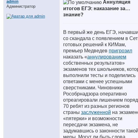
аdmin
Аннуляция
Администратор
итогов ЕГЭ: наказание за…
знание?
В первый же день ЕГЭ, начавш
со скандала с появлением в Сет
готовых решений к КИМам,
премьер Медведев
пригрозил
наказать «
аннулированием
собственных результатов»
экзаменов тех школьников, кот
выполнили тесты и поделились
ответами с менее успешными
сверстниками. Чиновники
Рособрнадзора оперативно
отреагировали лишением поряд
70 ребят из разных регионов
страны
заслуженной
на экзамен
«пятерки» и возможности
пересдачи экзамена, не
задумавшись о законности тако
меры. Могут ли быть слова