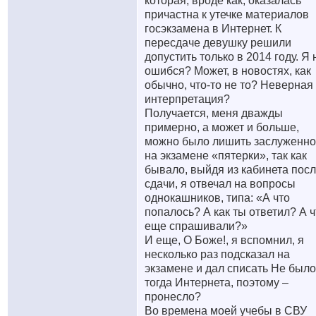
которая, вроде как, оказалась
причастна к утечке материалов
госэкзамена в Интернет. К
пересдаче девушку решили
допустить только в 2014 году. Я 
ошибся? Может, в новостях, как
обычно, что-то не то? Неверная
интерпретация?
Получается, меня дважды
примерно, а может и больше,
можно было лишить заслуженн
на экзамене «пятерки», так как
бывало, выйдя из кабинета пос
сдачи, я отвечал на вопросы
однокашников, типа: «А что
попалось? А как ты ответил? А ч
еще спрашивали?»
И еще, О Боже!, я вспомнил, я
несколько раз подсказал на
экзамене и дал списать
Не было
тогда Интернета, поэтому –
пронесло?
Во времена моей учебы в СВУ