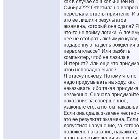
как в случае со школьницей из
Сибири??? Ответила на вопрос
переслала ответы приятелю. И 
это ее лишили результатов
экзамена, который она сдала? Я
что-то не пойму логики. А почем
нее не отобрать любимую куклу,
подаренную на день рождения 
первом классе? Или разбить
компьютер, чтоб не лазила в
Интернет? Или еще что придума
чтоб неповадно было?
Я отвечу почему. Потому что не
надо придумывать на ходу, как
наказывать, ибо такая придумка
незаконна. Сначала придумайте
наказание за совершенное,
узаконьте его, а потом наказыва
Если она сдала экзамен честно 
это ее результат экзамена. Если
допустила нарушение, за котор
положено наказание, накажите,
вплоть до отчисления из школы,