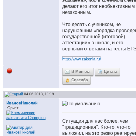
экзамена», ибо в конечном счет
делают его итог необъективным
незаконным.
Что делать с учеником, не
нарушавшим «порядка проведе
государственной (итоговой)
аттестации» в школе, и его
верными ответами на тесты ЕГ
__________________
http://www.zakonia.ru/
В Минюст
Цитата
Спасибо
04.06.2013, 11:19
ИвановНиколай
Юрист
Ситуация для нас более, чем
"традиционная". Кто-то, что-то
выложил, на это резко реагируе