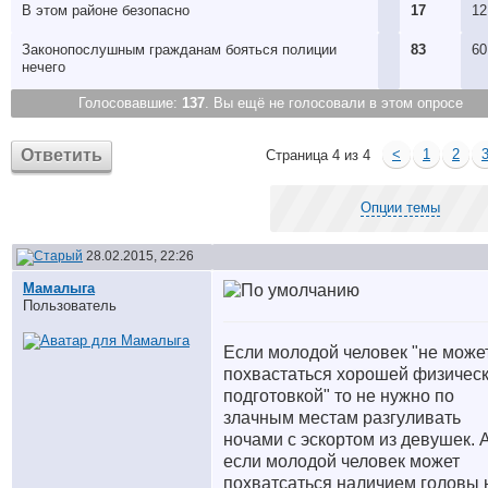
В этом районе безопасно
17
12
Законопослушным гражданам бояться полиции
83
60
нечего
Голосовавшие:
137
. Вы ещё не голосовали в этом опросе
Ответить
<
1
2
Страница 4 из 4
Опции темы
28.02.2015, 22:26
Мамалыга
Пользователь
Если молодой человек "не може
похвастаться хорошей физичес
подготовкой" то не нужно по
злачным местам разгуливать
ночами с эскортом из девушек. 
если молодой человек может
похватсаться наличием головы 