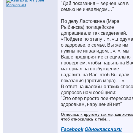
"Дай показания – вернешься в
семью не инвалидом…"
По делу Ласточкина (Мэра
Рыбинска) полицейские
допрашивали так свидетелей.
«Пойдете по этапу…», «..подум
о здоровье, о семье, Вы же им
нужны не инвалидом…», «..мы
Ваше предприятие специально
проверяем, чтобы нарыть на Ва
материал на возбуждение…
надавить на Вас, чтоб Вы дали
показания (против мэра)….».
В ответ на жалобы о таких спос
допросов нам сообщили:
"Это опер просто поинтересова
здоровьем, нарушений нет"
__________________
Относись к другому так же, как хоче
чтоб относились к тебе...
Facebook
Одноклассники