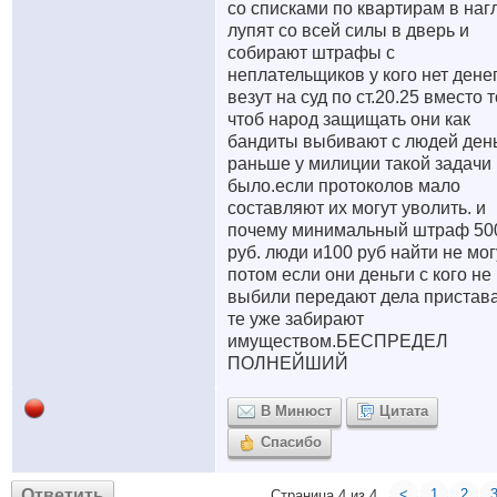
со списками по квартирам в наг
лупят со всей силы в дверь и
собирают штрафы с
неплательщиков у кого нет дене
везут на суд по ст.20.25 вместо т
чтоб народ защищать они как
бандиты выбивают с людей ден
раньше у милиции такой задачи
было.если протоколов мало
составляют их могут уволить. и
почему минимальный штраф 50
руб. люди и100 руб найти не мог
потом если они деньги с кого не
выбили передают дела пристав
те уже забирают
имуществом.БЕСПРЕДЕЛ
ПОЛНЕЙШИЙ
В Минюст
Цитата
Спасибо
Ответить
<
1
2
Страница 4 из 4