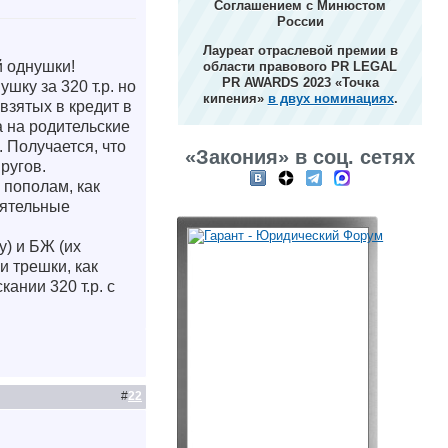
Соглашением с Минюстом
России
Лауреат отраслевой премии в
й однушки!
области правового PR LEGAL
PR AWARDS 2023 «Точка
шку за 320 т.р. но
кипения»
в двух номинациях
.
 взятых в кредит в
а на родительские
 Получается, что
«Закония» в соц. сетях
ругов.
 пополам, как
оятельные
у) и БЖ (их
и трешки, как
ании 320 т.р. с
#
22