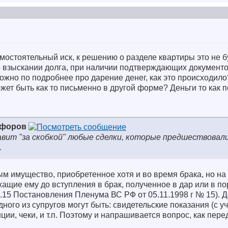
мостоятельный иск, к решению о разделе квартиры это не б
 о взыскании долга, при наличии подтверждающих документ
можно по подробнее про дарение денег, как это происходил
ет быть как то письменно в другой форме? Деньги то как 
ифоров
авит "за скобкой" любые сделки, которые предшествовал
.
м имущество, приобретенное хотя и во время брака, но на
жащие ему до вступления в брак, полученное в дар или в п
 п.15 Постановления Пленума ВС РФ от 05.11.1998 г № 15). 
ого из супругов могут быть: свидетельские показания (с уч
ции, чеки, и т.п. Поэтому и напрашивается вопрос, как пер