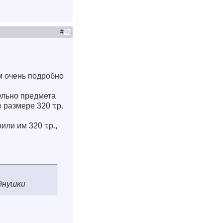
#
27
ам очень подробно
ельно предмета
 размере 320 т.р.
ли им 320 т.р.,
однушки