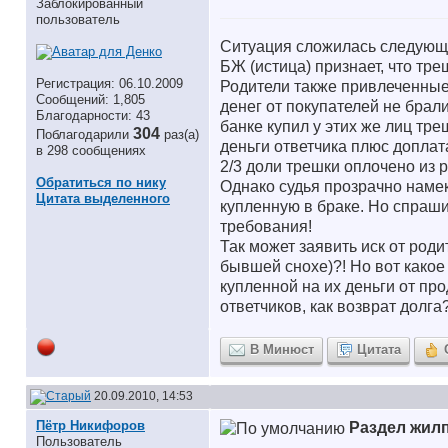
Заблокированный
пользователь
Ситуация сложилась следующа
БЖ (истица) признает, что тр
Регистрация: 06.10.2009
Родители также привлеченные 
Сообщений: 1,805
денег от покупателей не брали
Благодарности: 43
банке купил у этих же лиц тре
304
Поблагодарили
раз(а)
деньги ответчика плюс доплат
в 298 сообщениях
2/3 доли трешки оплочено из 
Обратиться по нику
Однако судья прозрачно намека
Цитата выделенного
купленную в браке. Но спраши
требования!
Так может заявить иск от роди
бывшей снохе)?! Но вот какое
купленной на их деньги от про
ответчиков, как возврат долга
В Минюст
Цитата
20.09.2010, 14:53
Пётр Никифоров
Раздел жил
Пользователь