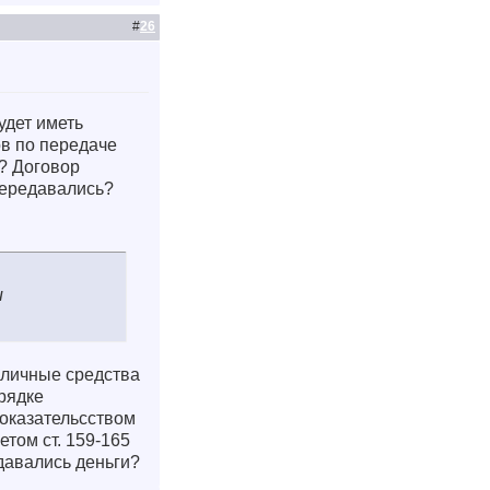
#
26
удет иметь
ов по передаче
о? Договор
передавались?
и
 личные средства
орядке
Доказательсством
етом ст. 159-165
едавались деньги?