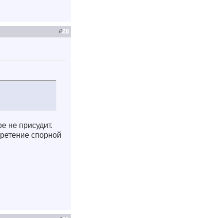
#
28
е не присудит.
бретение спорной