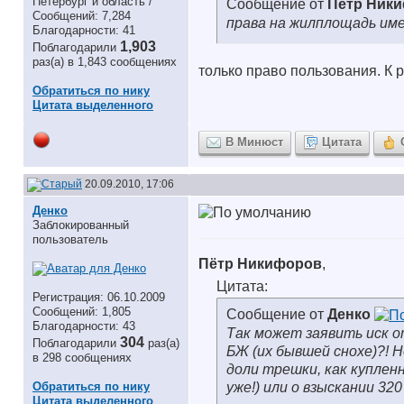
Петербург и область /
Сообщение от
Пётр Ник
Сообщений: 7,284
права на жилплощадь име
Благодарности: 41
1,903
Поблагодарили
раз(а) в 1,843 сообщениях
только право пользования. К 
Обратиться по нику
Цитата выделенного
В Минюст
Цитата
20.09.2010, 17:06
Денко
Заблокированный
пользователь
Пётр Никифоров
,
Цитата:
Регистрация: 06.10.2009
Сообщений: 1,805
Сообщение от
Денко
Благодарности: 43
Так может заявить иск от
304
Поблагодарили
раз(а)
БЖ (их бывшей снохе)?! 
в 298 сообщениях
доли трешки, как куплен
уже!) или о взыскании 320
Обратиться по нику
Цитата выделенного