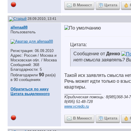
В Минюст
Цитата
28.09.2010, 13:41
allenaa88
Пользователь
Цитата:
Регистрация: 06.09.2010
Сообщение от
Денко
Адрес: Россия / Москва и
нет смысла заявлять? В
Московская обл. / Москва
Сообщений: 368
Благодарности: 5
90
Поблагодарили
раз(а)
Такой иск заявлять смысла нет
в 90 сообщениях
Речь может идти только о вз
квартиры.
Обратиться по нику
__________________
Цитата выделенного
Юридическая помощь: 8(985)368-34-7
8(495) 51-48-728
www.vcredo.ru
В Минюст
Цитата