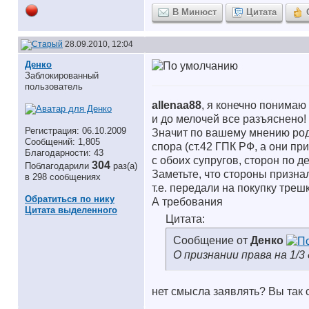
В Минюст
Цитата
28.09.2010, 12:04
Денко
Заблокированный
пользователь
allenaa88
, я конечно понимаю
и до мелочей все разъяснено!
Регистрация: 06.10.2009
Значит по вашему мнению род
Сообщений: 1,805
спора (ст.42 ГПК РФ, а они пр
Благодарности: 43
с обоих супругов, сторон по д
304
Поблагодарили
раз(а)
Заметьте, что стороны призна
в 298 сообщениях
т.е. передали на покупку трешк
Обратиться по нику
А требования
Цитата выделенного
Цитата:
Сообщение от
Денко
О признании права на 1/3
нет смысла заявлять? Вы так 