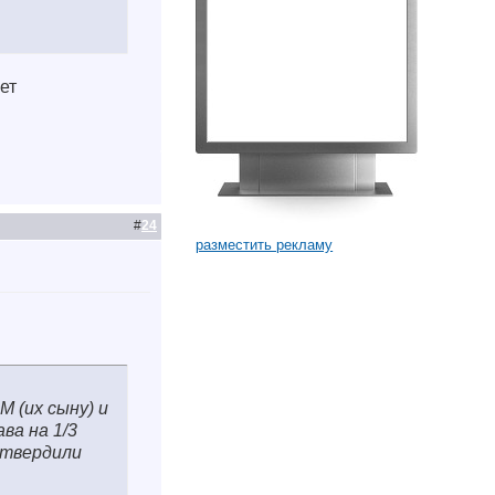
ет
#
24
разместить рекламу
М (их сыну) и
ва на 1/3
дтвердили