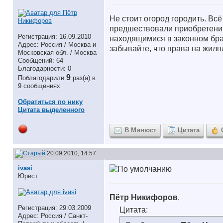
Не стоит огород городить. Всё
предшествовали приобретению 
Регистрация: 16.09.2010
находящимися в законном бра
Адрес: Россия / Москва и
забывайте, что права на жилп
Московская обл. / Москва
Сообщений: 64
Благодарности: 0
9
Поблагодарили
раз(а) в
9 сообщениях
Обратиться по нику
Цитата выделенного
В Минюст
Цитата
20.09.2010, 14:57
ivasi
Юрист
Пётр Никифоров
,
Регистрация: 29.03.2009
Цитата:
Адрес: Россия / Санкт-