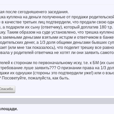
я после сегодняшенего заседания.
ешка куплена на деньги полученные от продажи родительско
в качестве третьих лиц подтвердили, что продали свою одну
, а подарили их сыну (ответчику), который доплатив 180 т.р.
шку. Таким образом на суде установлено, что трешка куплен
а заемными деньгами взятыми истцом и ответчиком в банке.
родительских денег, а 1/3 доля общими деньгами бывших суп
ет (или мне так показалось), что поделит трешку все равно
вала у родителей ответчика не хотят ли они заявить самот
телей к сторонам по первоначальному иску, т.е. к БМ (их сын
 требование луше заявить??? О признании права на 1/3 дол
дажи их однушки (стороны это подтвердили уже!) или о взыск
? Посоветуйте, пожалуйста, как быть.
Спасибо
площади.