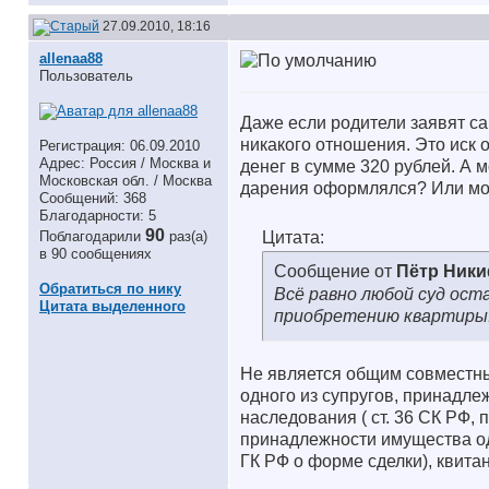
27.09.2010, 18:16
allenaa88
Пользователь
Даже если родители заявят са
никакого отношения. Это иск
Регистрация: 06.09.2010
Адрес: Россия / Москва и
денег в сумме 320 рублей. А 
Московская обл. / Москва
дарения оформлялся? Или мож
Сообщений: 368
Благодарности: 5
90
Поблагодарили
раз(а)
Цитата:
в 90 сообщениях
Сообщение от
Пётр Ник
Обратиться по нику
Всё равно любой суд ост
Цитата выделенного
приобретению квартиры
Не является общим совместны
одного из супругов, принадле
наследования ( ст. 36 СК РФ,
принадлежности имущества одн
ГК РФ о форме сделки), квитан