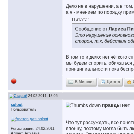
Дело не в нарушении, а в том
а я - мнением по порядку прим
Цитата:
Сообщение от
Лариса П
Это нарушение основног
сторон, т.к. действия 
В том то и дело: нет чёткого 
мы будем спорить, обижаться д
принципиальности пока бесп
В Минюст
Цитата
24.02.2011, 13:05
soloot
правды нет
Пользователь
Что тут рассуждать, все поня
японцу, поэтому могла быть л
Регистрация: 24.02.2011
Адрес: Абхазия