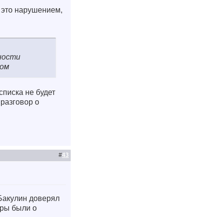
ь это нарушением,
ности
ном
списка не будет
 разговор о
#
43
 Бакулин доверял
оры были о