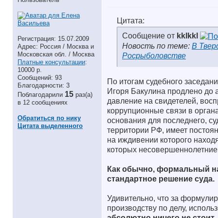
Цитата:
Сообщение от
kklkkl
Регистрация: 15.07.2009
Новость по теме:
В Твер
Адрес: Россия / Москва и
Московская обл. / Москва
Росрыболовстве
Платные консультации
:
10000 р.
Сообщений: 93
По итогам судебного заседани
Благодарности: 3
Игоря Бакулина продлено до а
15
Поблагодарили
раз(а)
давление на свидетелей, восп
в 12 сообщениях
коррупционные связи в органах
Обратиться по нику
основания для последнего, суд
Цитата выделенного
территории РФ, имеет постоя
на иждивении которого находя
которых несовершеннолетние
Как обычно, формальный на
стандартное решение суда.
Удивительно, что за формулир
производству по делу, исполь
абсолютно ничего не стоит