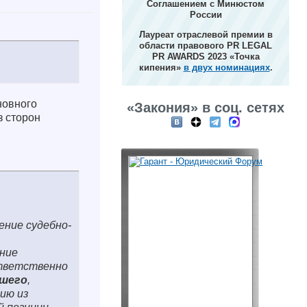
Соглашением с Минюстом
России
Лауреат отраслевой премии в
области правового PR LEGAL
PR AWARDS 2023 «Точка
кипения»
в двух номинациях
.
новного
«Закония» в соц. сетях
з сторон
ение судебно-
ение
ответственно
бшего
,
ию из