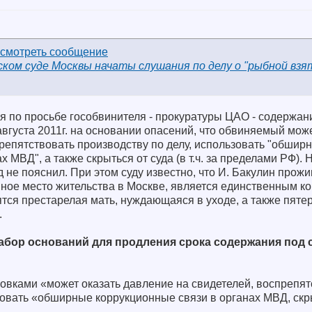
ском суде Москвы начаты слушания по делу о "рыбной взят
я по просьбе гособвинителя - прокуратуры ЦАО - содержан
вгуста 2011г. на основании опасений, что обвиняемый може
репятствовать производству по делу, использовать "обшир
 МВД", а также скрыться от суда (в т.ч. за пределами РФ).
 не пояснил. При этом суду известно, что И. Бакулин прожи
нное место жительства в Москве, является единственным к
тся престарелая мать, нуждающаяся в уходе, а также пятер
.
бор оснований для продления срока содержания под с
овками «может оказать давление на свидетелей, воспрепят
зовать «обширные коррукционные связи в органах МВД, скры
…