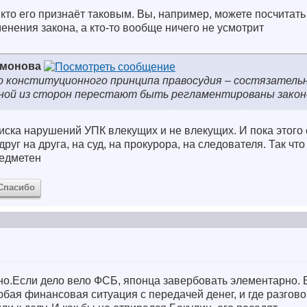
, кто его признаёт таковым. Вы, например, можете посчитат
енения закона, а кто-то вообще ничего не усмотрит
имонова
о конституционного принципа правосудия – состязатель
одной из сторон перестают быть регламентированы зако
списка нарушений УПК влекущих и не влекущих. И пока этого 
руг на друга, на суд, на прокурора, на следователя. Так что
редметен
Спасибо
тно.Если дело вело ФСБ, японца завербовать элементарно.
юбая финансовая ситуация с передачей денег, и где разгов