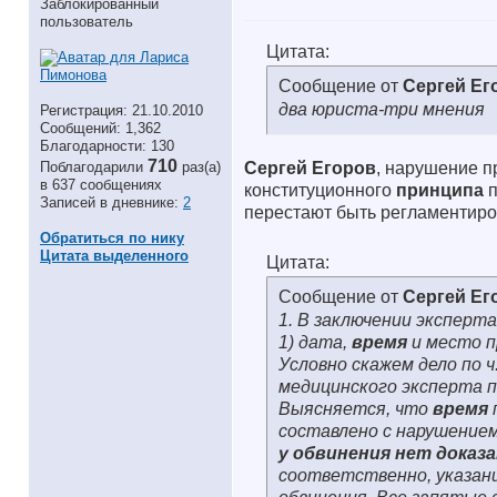
Заблокированный
пользователь
Цитата:
Сообщение от
Сергей Ег
два юриста-три мнения
Регистрация: 21.10.2010
Сообщений: 1,362
Благодарности: 130
710
Поблагодарили
раз(а)
Сергей Егоров
, нарушение п
в 637 сообщениях
конституционного
принципа
п
Записей в дневнике:
2
перестают быть регламентиро
Обратиться по нику
Цитата выделенного
Цитата:
Сообщение от
Сергей Ег
1. В заключении эксперт
1) дата,
время
и место п
Условно скажем дело по ч
медицинского эксперта п
Выясняется, что
время
составлено с нарушение
у обвинения нет дока
соответственно, указан