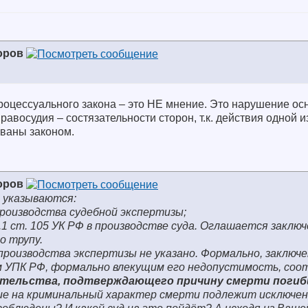
оров
роцессуального закона – это НЕ мнение. Это нарушение ос
равосудия – состязательности сторон, т.к. действия одной и
ваны законом.
оров
а указываются:
роизводства судебной экспертизы;
.1 ст. 105 УК РФ в производстве суда. Оглашается заключ
о трупу.
производства экспертизы не указано. Формально, заключ
м УПК РФ, формально влекущим его недопустимость, со
зательства, подтверждающего причину смерти поги
ие на криминальный характер смерти подлежит исключен