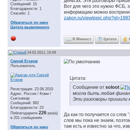
деньгах. Эти разговоры пришил
Сообщений: 15
Вот для чего это нужно ФСБ, 
Благодарности: 1
информацию можно воспринима
Спасибо: 1
zakon.ru/viewtopic.php?id=199
Обратиться по нику
Цитата выделенного
В Минюст
Цитата
24.02.2011, 15:09
Сергей Егоров
Пользователь
Цитата:
Сообщение от
soloot
Регистрация: 23.08.2010
могла быть любая финанс
Адрес: Россия / Коми /
Сыктывкар
Эти разговоры пришили к
Сообщений: 992
Благодарности: 23
226
Поблагодарили
раз(а)
Да как-то получается со слов
в 201 сообщениях
слов мы пока не знаем, поэтом
там есть и известно за что, из
Обратиться по нику