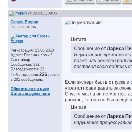
24.02.2011, 09:35
Сергей Егоров
Пользователь
Цитата:
Сообщение от
Лариса П
Регистрация: 23.08.2010
Неуказанное время може
Адрес: Россия / Коми /
Сыктывкар
позже или неделей раньш
Сообщений: 992
поставил свою подпись сп
Благодарности: 23
226
Поблагодарили
раз(а)
в 201 сообщениях
Если эксперт был в отпуске и 
утратил права давать заключен
Обратиться по нику
Цитата выделенного
Спустя месяц он не мог постав
раньше, т.к. она не была ещё 
Цитата:
Сообщение от
Лариса П
нарушение процессуально