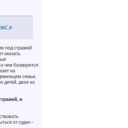
ке" в
ие под стражей
т оказать
ные
 На чем базируются
вает на
ормильцем семьи,
о детей, двое из
тражей, и
ствовать
ться от суда» -