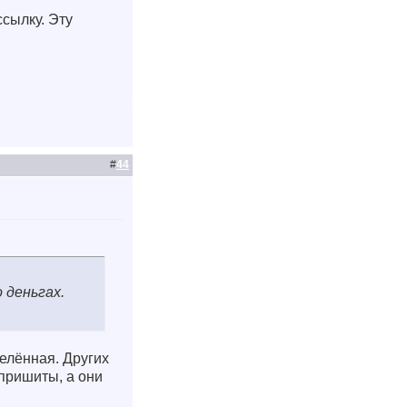
ссылку. Эту
#
44
 деньгах.
делённая. Других
 пришиты, а они