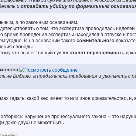
соблюдены? И какой суд на это пойдёт? А исходя из Ваше
сделать и
оправдать убийцу по формальным основани
льным, а по законным основаниям.
етельствовать о том, что экспертиза проводилась неделей
во время проведения экспертизы находился в отпуске и по
чем угодно. И на основании такого
сомнительного
доказате
шения свободы.
потому что вышестоящий суд
не станет переоценивать
дока
имонова
ть не Библию, а предъявлять требования и увольнять с 
ах гадать, какой вес имеет то или иное доказательство, и,
 повторюсь: нарушение процессуального закона – это на
 (и даже двух) не может быть
Спасибо