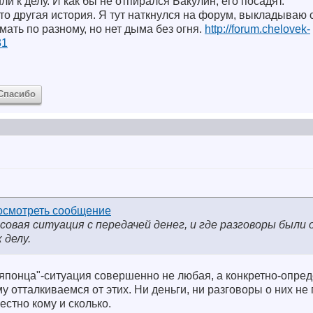
и к делу. И как бы не отпирался Бакулин, его посадят.
это другая история. Я тут наткнулся на форум, выкладываю 
ть по разному, но нет дыма без огня.
http://forum.chelovek-
31
Спасибо
овая ситуация с передачей денег, и где разговоры были о
 делу.
 "японца"-ситуация совершенно не любая, а конкретно-опре
у отталкиваемся от этих. Ни деньги, ни разговоры о них не
вестно кому и сколько.