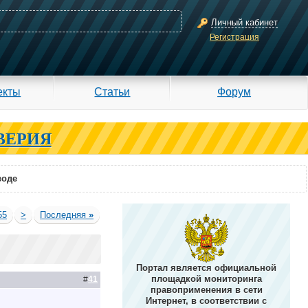
Личный кабинет
Регистрация
екты
Статьи
Форум
ВЕРИЯ
воде
55
>
Последняя
»
Портал является официальной
площадкой мониторинга
#
41
правоприменения в сети
Интернет, в соответствии с