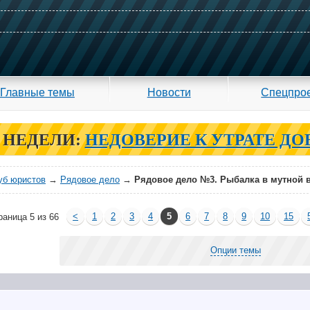
Главные темы
Новости
Спецпро
 НЕДЕЛИ:
НЕДОВЕРИЕ К УТРАТЕ ДО
уб юристов
→
Рядовое дело
→
Рядовое дело №3. Рыбалка в мутной 
<
1
2
3
4
5
6
7
8
9
10
15
раница 5 из 66
Опции темы