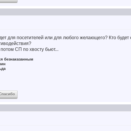
будет для посетителей или для любого желающего? Кто будет
отиводействия?
потом СП по хвосту бьют...
ся безнаказанным
нин
ьда
Спасибо