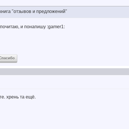
книга "отзывов и предложений"
 почитаю, и понапишу :gamer1:
Спасибо
ге. хрень та ещё.