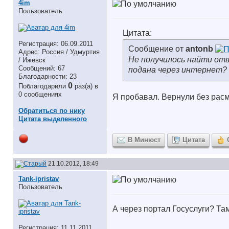
4im
Пользователь
Цитата:
Регистрация: 06.09.2011
Сообщение от
antonb
Адрес: Россия / Удмуртия
Не получилось найти отв
/ Ижевск
Сообщений: 67
подана через интернет?
Благодарности: 23
0
Поблагодарили
раз(а) в
0 сообщениях
Я пробавал. Вернули без расмо
Обратиться по нику
Цитата выделенного
В Минюст
Цитата
21.10.2012, 18:49
Tank-ipristav
Пользователь
А через портал Госуслуги? Там
Регистрация: 11.11.2011