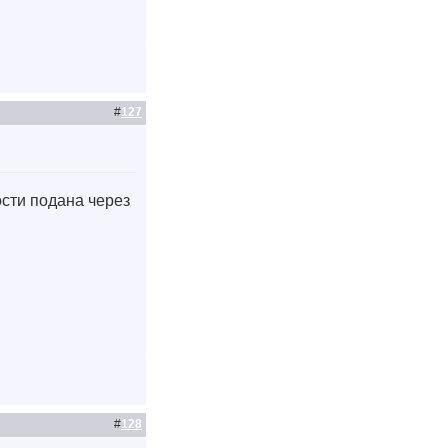
#
127
ости подана через
#
128