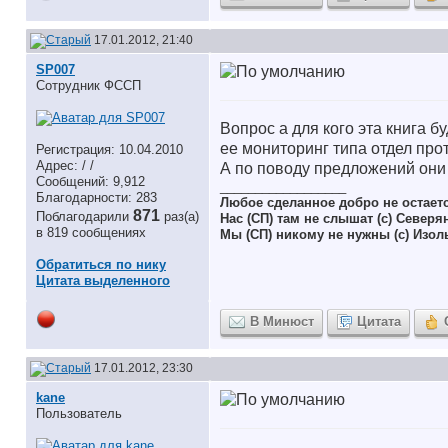
17.01.2012, 21:40
SP007
Сотрудник ФССП
Вопрос а для кого эта книга 
ее мониторинг типа отдел пр
Регистрация: 10.04.2010
Адрес: / /
А по поводу предложений они 
Сообщений: 9,912
__________________
Благодарности: 283
Любое сделанное добро не остает
871
Поблагодарили
раз(а)
Нас (СП) там не слышат (с) Северя
в 819 сообщениях
Мы (СП) никому не нужны (с) Изол
Обратиться по нику
Цитата выделенного
В Минюст
Цитата
17.01.2012, 23:30
kane
Пользователь