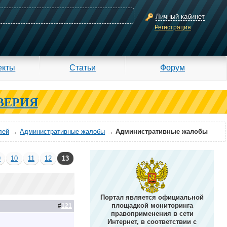
Личный кабинет
Регистрация
екты
Статьи
Форум
ВЕРИЯ
лей
→
Административные жалобы
→
Административные жалобы
9
10
11
12
13
Портал является официальной
площадкой мониторинга
#
121
правоприменения в сети
Интернет, в соответствии с