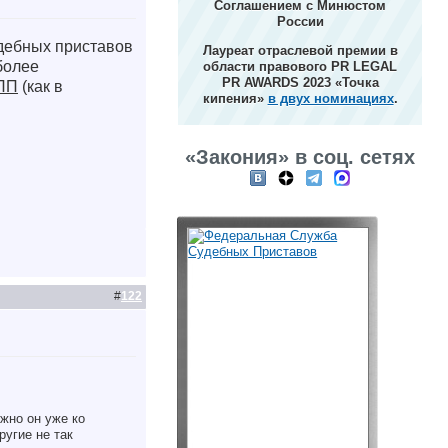
Соглашением с Минюстом
России
удебных приставов
Лауреат отраслевой премии в
более
области правового PR LEGAL
PR AWARDS 2023 «Точка
ПП
(как в
кипения»
в двух номинациях
.
«Закония» в соц. сетях
#
122
жно он уже ко
ругие не так