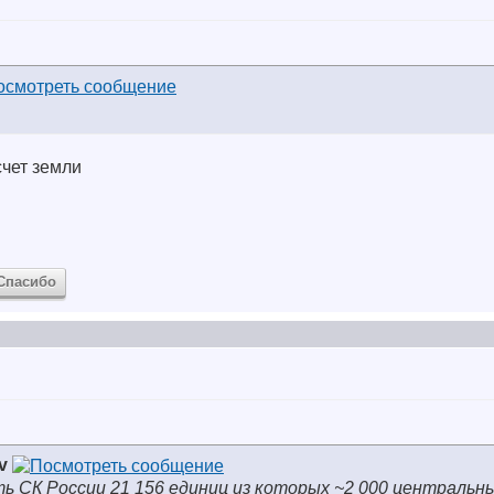
счет земли
Спасибо
av
ть СК России 21 156 единиц из которых ~2 000 централь