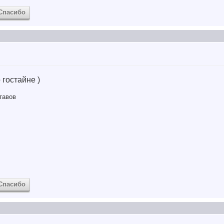
Спасибо
 гостайне )
тавов
Спасибо