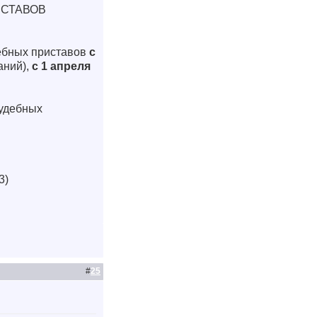
ИСТАВОВ
дебных приставов
с
аний),
с 1 апреля
судебных
3)
#
25