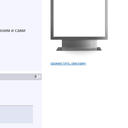
вним и сами
разместить рекламу
#
24