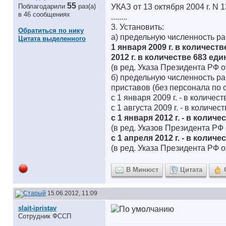
55
Поблагодарили
раз(а)
УКАЗ от 13 октября 2004 
в 46 сообщениях
........
3. Установить:
Обратиться по нику
а) предельную численность р
Цитата выделенного
1 января 2009 г. в количест
2012 г. в количестве 683 ед
(в ред. Указа Президента РФ о
б) предельную численность р
приставов (без персонала по 
с 1 января 2009 г. - в количес
с 1 августа 2009 г. - в количес
с 1 января 2012 г. - в количе
(в ред. Указов Президента РФ о
с 1 апреля 2012 г. - в количе
(в ред. Указа Президента РФ о
В Минюст
Цитата
15.06.2012, 11:09
slait-ipristav
Сотрудник ФССП