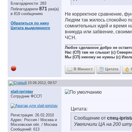
Благодарности: 283
871
Поблагодарили
раз(а)
в 819 сообщениях
Не корректное сравнение, фу
Людям так жилось спокойно по
Обратиться по нику
сомнительных идей и время на
Цитата выделенного
вникуда или забвение, своими
ЧСН.
__________________
Любое сделанное добро не остает
Нас (СП) там не слышат (с) Северя
Мы (СП) никому не нужны (с) Изол
В Минюст
Цитата
15.06.2012, 09:57
slait-ipristav
Сотрудник ФССП
Цитата:
Регистрация: 26.02.2010
Сообщение от
спец-iprist
Адрес: Россия / Москва и
Увеличили ЦА на 200 шту
Московская обл. / Москва
Сообщений: 613