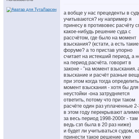
а вобще у нас прецеденты в суд
учитываются? ну например я
принесу в противовес расчёту с
какое-нибудь решение суда с
рассчётом, где было на момент
взыскания? (кстати, а есть такие
форуме? а то пристав упорно
считает на истекший период, а н
на период расчёта. говорит в
законе - "на момент взыскания. 
взыскание и расчёт разные вещи
при этом когда тогда определить
момент взыскания - хотя бы для
неустойки -она затрудняется
ответить, потому что при таком
расчёте один раз уплаченные 2-
в этом году перекрывают алиме
за весь период 1998-2000г - там
ведь сзп была в 20 раз ниже)
и будет ли учитываться судом, е
принести такое решение уже