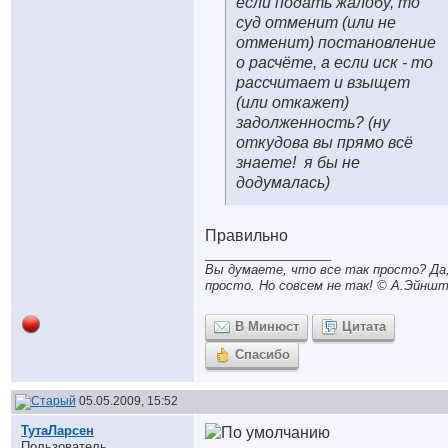
если подать жалобу, то
суд отменит (или не
отменит) постановление
о расчёте, а если иск - то
рассчитает и взыщет
(или откажет)
задолженность? (ну
откудова вы прямо всё
знаете!
я бы не
додумалась)
Правильно
__________________
Вы думаете, что все так просто? Да,
просто. Но совсем не так! © A.Эйншт
В Минюст
Цитата
Спасибо
05.05.2009, 15:52
ТутаЛарсен
Пользователь