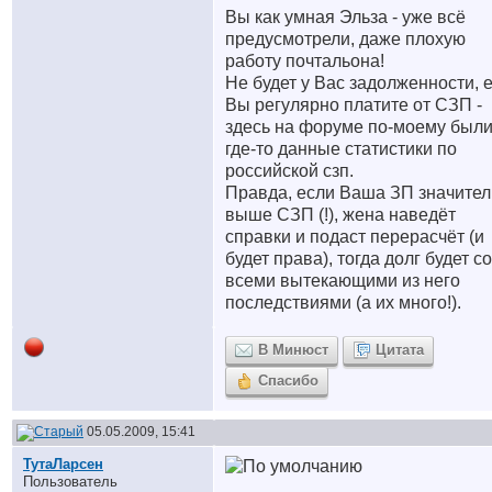
Вы как умная Эльза - уже всё
предусмотрели, даже плохую
работу почтальона!
Не будет у Вас задолженности, 
Вы регулярно платите от СЗП -
здесь на форуме по-моему был
где-то данные статистики по
российской сзп.
Правда, если Ваша ЗП значител
выше СЗП (!), жена наведёт
справки и подаст перерасчёт (и
будет права), тогда долг будет со
всеми вытекающими из него
последствиями (а их много!).
В Минюст
Цитата
Спасибо
05.05.2009, 15:41
ТутаЛарсен
Пользователь