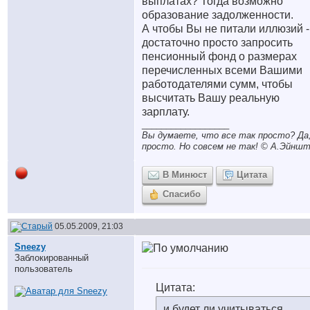
выплатах? Тогда возможно
образование задолженности.
А чтобы Вы не питали иллюзий -
достаточно просто запросить
пенсионный фонд о размерах
перечисленных всеми Вашими
работодателями сумм, чтобы
высчитать Вашу реальную
зарплату.
__________________
Вы думаете, что все так просто? Да,
просто. Но совсем не так! © A.Эйншт
В Минюст
Цитата
Спасибо
05.05.2009, 21:03
Sneezy
Заблокированный
пользователь
Цитата:
и будет ли учитываться