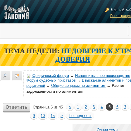
Личный ка
Регистраци
ТЕМА НЕДЕЛИ:
НЕДОВЕРИЕ К УТР
ДОВЕРИЯ
Юридический форум
→
Исполнительное производство
Форум судебных приставов
→
Взыскание алиментов и пр
родителей
→
Общие вопросы по алиментам
→
Расчет
задолженности по алиментам
Ответить
<
1
2
3
4
5
6
7
Страница 5 из 45
9
10
15
>
Последняя
»
Опции темы