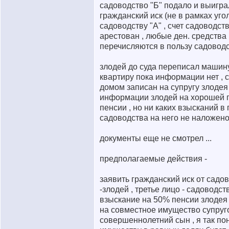
садоводство "Б" подало и выигр
гражданский иск (не в рамках уго
садоводству "А" , счет садоводст
арестован , любые ден. средства
перечисляются в пользу садоводс
злодей до суда переписал машину
квартиру пока информации нет , 
домом записан на супругу злодея 
информации злодей на хорошей 
пенсии , но ни каких взысканий в 
садоводства на него не наложен
документы еще не смотрел ...
предполагаемые действия -
заявить гражданский иск от садов
-злодей , третье лицо - садоводств
взыскание на 50% пенсии злодея 
на совместное имущество супругов
совершеннолетний сын , я так пон