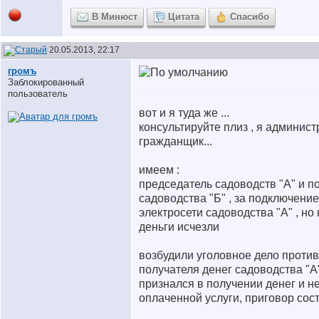
В Минюст
Цитата
Спасибо
20.05.2013, 22:17
громъ
Заблокированный
пользователь
вот и я туда же ...
консультируйте плиз , я админист
гражданщик...
имеем :
председатель садоводств "А" и п
садоводства "Б" , за подключение
электросети садоводства "А" , но 
деньги исчезли
возбудили уголовное дело против
получателя денег садоводства "А
признался в получении денег и н
оплаченной услуги, приговор сос