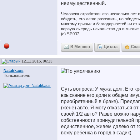
неимущественный.
__________________
Человека отработавшего несколько лет 
обидеть, его легко разозлить, но обидет
многому привык и благодарностей ни от к
первую очередь начальство да и многие 
(с) SP007.
В Минюст
Цитата
Спа
12.11.2015, 06:13
Natalikaus
Пользователь
Суть вопроса: У мужа долг. Его к
взыскание его доли в общем иму
приобретенный в браке). Предлаг
(жене) авто. Я могу отказаться от 
своей 1/2 авто? Разве можно на
собственности принудительной п
единственное, живем далеко от г
вожу ребенка в город в садик).