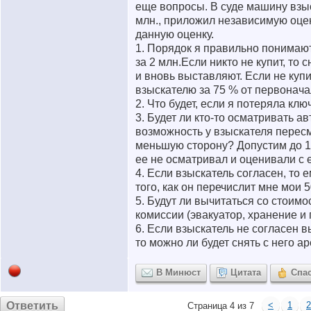
еще вопросы. В суде машину взыс
млн., приложил независимую оцен
данную оценку.
1. Порядок я правильно понимаю
за 2 млн.Если никто не купит, то 
и вновь выставляют. Если не куп
взыскателю за 75 % от первонач
2. Что будет, если я потеряла клю
3. Будет ли кто-то осматривать ав
возможность у взыскателя пересм
меньшую сторону? Допустим до 1
ее не осматривал и оценивали с е
4. Если взыскатель согласен, то 
того, как он перечислит мне мои 
5. Будут ли вычитаться со стоимо
комиссии (эвакуатор, хранение и
6. Если взыскатель не согласен 
то можно ли будет снять с него а
В Минюст
Цитата
Спа
Ответить
<
1
2
Страница 4 из 7