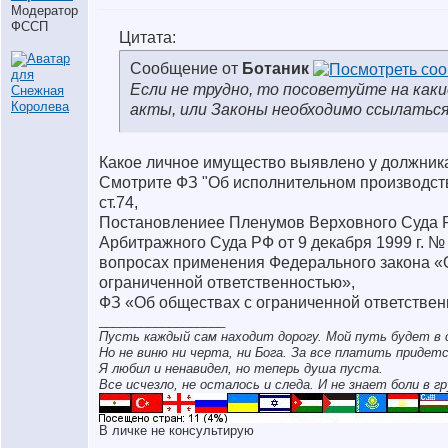
Модератор
ФССП
Цитата:
Сообщение от
Ботаник
Если не трудно, то посоветуйте на как
акты, или Законы необходимо ссылаться
Какое личное имущество выявлено у должник
Смотрите ФЗ "Об исполнительном производстве":
ст.74,
Постановлениее Пленумов Верховного Суда 
Арбитражного Суда РФ от 9 декабря 1999 г. №
вопросах применения Федерального закона «
ограниченной ответственностью»,
ФЗ «Об обществах с ограниченной ответственн
__________________
Пусть каждый сам находит дорогу. Мой путь будет в 
Но не виню ни черта, ни Бога. За все платить придетс
Я любил и ненавидел, но теперь душа пуста.
Все исчезло, не осталось и следа. И не знает боли в гр
В личке не консультирую