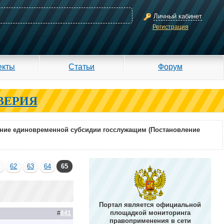
Личный кабинет
Регистрация
екты
Статьи
Форум
ВЕРИЯ
ние единовременной субсидии госслужащим (Постановление
1
62
63
64
65
Портал является официальной
площадкой мониторинга
#
641
правоприменения в сети