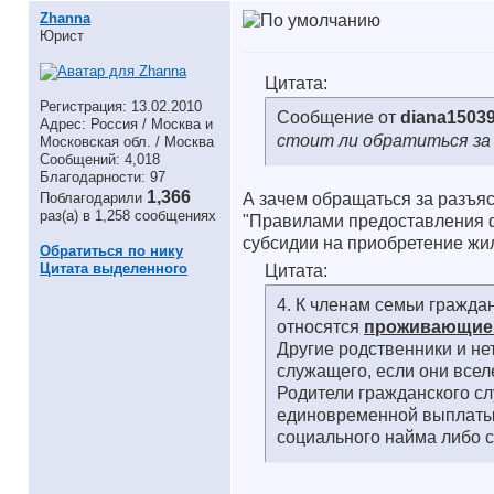
Zhanna
Юрист
Цитата:
Регистрация: 13.02.2010
Сообщение от
diana1503
Адрес: Россия / Москва и
стоит ли обратиться за
Московская обл. / Москва
Сообщений: 4,018
Благодарности: 97
1,366
Поблагодарили
А зачем обращаться за разъя
раз(а) в 1,258 сообщениях
"Правилами предоставления 
субсидии на приобретение жи
Обратиться по нику
Цитата выделенного
Цитата:
4. К членам семьи гражд
относятся
проживающие 
Другие родственники и н
служащего, если они всел
Родители гражданского с
единовременной выплаты,
социального найма либо 