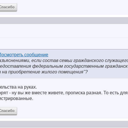
Спасибо
азъяснениями, если состав семьи гражданского служащег
редоставления федеральным государственным гражданс
и на приобретение жилого помещения"?
ельства на руках.
орят - ну вы же вместе живете, прописка разная. То есть для
истрированные.
Спасибо