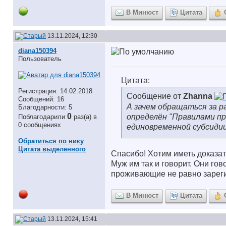
В Минюст
Цитата
13.11.2024, 12:30
diana150394
Пользователь
Цитата:
Регистрация: 14.02.2018
Сообщение от
Zhanna
Сообщений: 16
А зачем обращаться за р
Благодарности: 5
0
определён "Правилами п
Поблагодарили
раз(а) в
0 сообщениях
единовременной субсиди
Обратиться по нику
Цитата выделенного
Спасибо! Хотим иметь доказат
Муж им так и говорит. Они гов
проживающие не равно зарег
В Минюст
Цитата
13.11.2024, 15:41