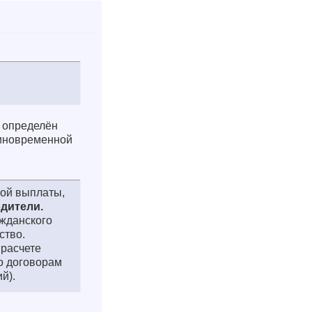
о определён
иновременной
ной выплаты,
одители.
жданского
ство.
 расчете
о договорам
й).