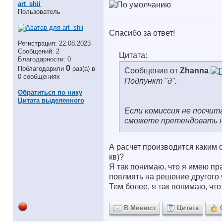
art_shii
Пользователь
Спасибо за ответ!
Регистрация: 22.08.2023
Сообщений: 2
Цитата:
Благодарности: 0
0
Поблагодарили
раз(а) в
Сообщение от
Zhanna
0 сообщениях
Подпункт "д".
Обратиться по нику
Цитата выделенного
Если комиссия не посчи
сможете претендовать н
А расчет производится каким
кв)?
Я так понимаю, что я имею пра
повлиять на решение другого ч
Тем более, я так понимаю, что
В Минюст
Цитата