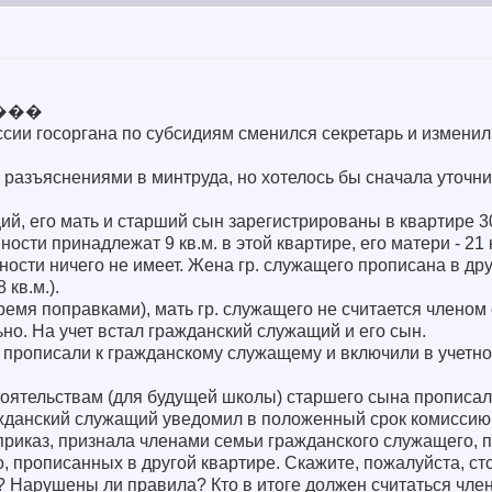
т����
иссии госоргана по субсидиям сменился секретарь и изменил
разъяснениями в минтруда, но хотелось бы сначала уточнит
й, его мать и старший сын зарегистрированы в квартире 30 
сти принадлежат 9 кв.м. в этой квартире, его матери - 21 
ности ничего не имеет. Жена гр. служащего прописана в дру
 кв.м.).
ремя поправками), мать гр. служащего не считается членом
ьно. На учет встал гражданский служащий и его сын.
е прописали к гражданскому служащему и включили в учетно
тоятельствам (для будущей школы) старшего сына прописал
жданский служащий уведомил в положенный срок комиссию 
приказ, признала членами семьи гражданского служащего, 
, прописанных в другой квартире. Скажите, пожалуйста, ст
? Нарушены ли правила? Кто в итоге должен считаться чле