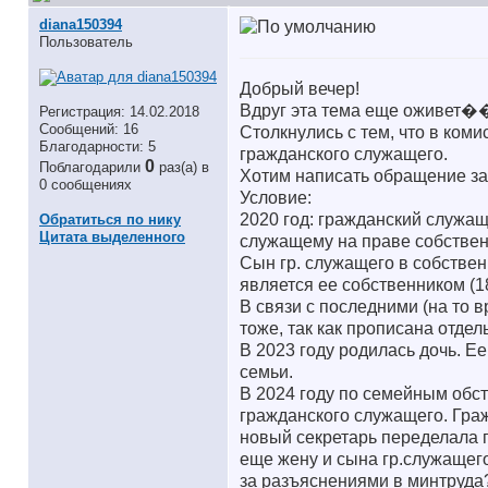
diana150394
Пользователь
Добрый вечер!
Вдруг эта тема еще оживе
Регистрация: 14.02.2018
Сообщений: 16
Столкнулись с тем, что в ком
Благодарности: 5
гражданского служащего.
0
Поблагодарили
раз(а) в
Хотим написать обращение за 
0 сообщениях
Условие:
2020 год: гражданский служащи
Обратиться по нику
Цитата выделенного
служащему на праве собственно
Сын гр. служащего в собствен
является ее собственником (18
В связи с последними (на то в
тоже, так как прописана отдел
В 2023 году родилась дочь. Е
семьи.
В 2024 году по семейным обс
гражданского служащего. Гра
новый секретарь переделала 
еще жену и сына гр.служащего
за разъяснениями в минтруда