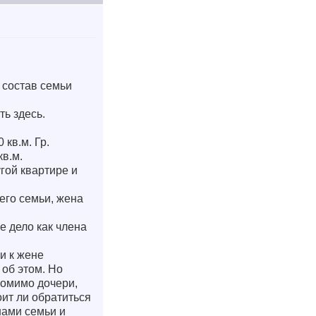
 состав семьи
ь здесь.
кв.м. Гр.
кв.м.
гой квартире и
 его семьи, жена
е дело как члена
и к жене
об этом. Но
помимо дочери,
оит ли обратиться
нами семьи и