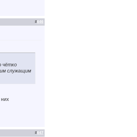
#
646
о чётко
ким служащим
 них
#
647