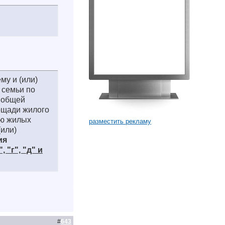
му и (или)
 семьи по
 общей
ощади жилого
ью жилых
разместить рекламу
(или)
ия
", "г", "д" и
#
643