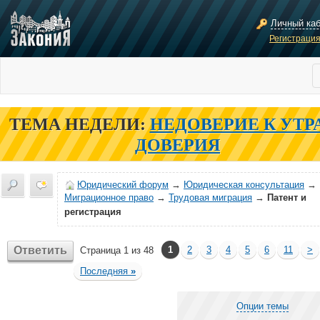
Личный ка
Регистраци
ТЕМА НЕДЕЛИ:
НЕДОВЕРИЕ К УТР
ДОВЕРИЯ
Юридический форум
→
Юридическая консультация
→
Миграционное право
→
Трудовая миграция
→
Патент и
регистрация
Ответить
1
2
3
4
5
6
11
>
Страница 1 из 48
Последняя
»
Опции темы