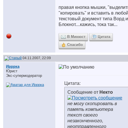
правая кнопка мышки, "выделить
"копировать" и вставить в любо
текстовый документ типа Ворд 
Блокнот....кажись, тока так...
В Минюст
Цитата
Спасибо
04.11.2007, 22:09
Ирррка
Юрист
Экс-супермодератор
Цитата:
Сообщение от
Некто
не могу скопировать в
память компьютера
текст своего
незаконченного,
неотправленного