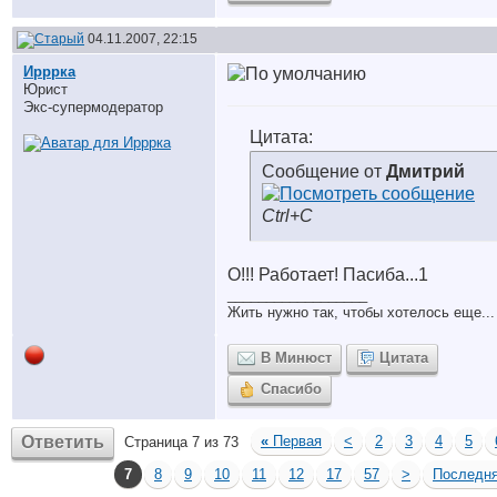
04.11.2007, 22:15
Ирррка
Юрист
Экс-супермодератор
Цитата:
Сообщение от
Дмитрий
Ctrl+C
О!!! Работает! Пасиба...
1
__________________
Жить нужно так, чтобы хотелось еще...
В Минюст
Цитата
Спасибо
Ответить
«
Первая
<
2
3
4
5
Страница 7 из 73
7
8
9
10
11
12
17
57
>
Последн