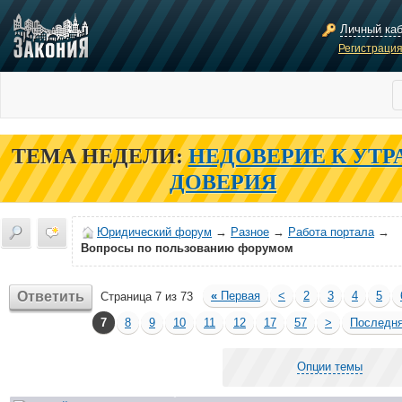
Личный ка
Регистраци
ТЕМА НЕДЕЛИ:
НЕДОВЕРИЕ К УТР
ДОВЕРИЯ
Юридический форум
→
Разное
→
Работа портала
→
Вопросы по пользованию форумом
Ответить
«
Первая
<
2
3
4
5
Страница 7 из 73
7
8
9
10
11
12
17
57
>
Последн
Опции темы