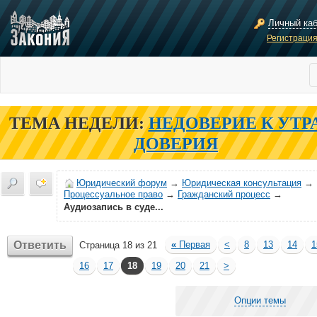
Личный ка
Регистраци
ТЕМА НЕДЕЛИ:
НЕДОВЕРИЕ К УТР
ДОВЕРИЯ
Юридический форум
→
Юридическая консультация
→
Процессуальное право
→
Гражданский процесс
→
Аудиозапись в суде...
Ответить
«
Первая
<
8
13
14
1
Страница 18 из 21
16
17
18
19
20
21
>
Опции темы