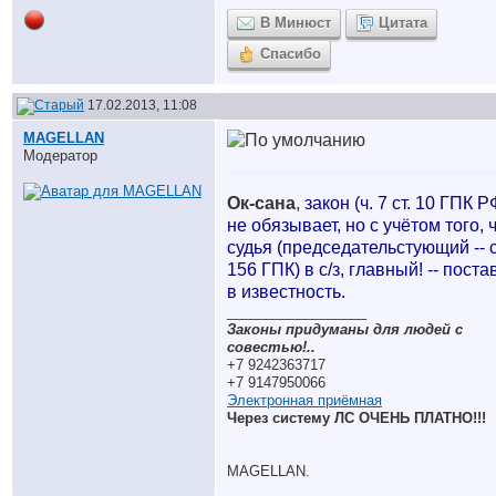
В Минюст
Цитата
Спасибо
17.02.2013, 11:08
MAGELLAN
Модератор
Ок-сана
,
закон (ч. 7 ст. 10 ГПК Р
не обязывает, но с учётом того, 
судья (председательстующий -- с
156 ГПК) в с/з, главный! -- поста
в известность.
__________________
Законы придуманы для людей с
совестью!..
+7 9242363717
+7 9147950066
Электронная приёмная
Через систему ЛС ОЧЕНЬ ПЛАТНО!!!
MAGELLAN.