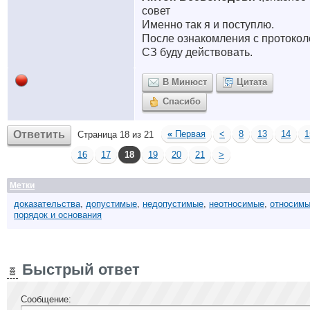
совет
Именно так я и поступлю.
После ознакомления с протоко
СЗ буду действовать.
В Минюст
Цитата
Спасибо
Ответить
«
Первая
<
8
13
14
1
Страница 18 из 21
16
17
18
19
20
21
>
Метки
доказательства
,
допустимые
,
недопустимые
,
неотносимые
,
относим
порядок и основания
Быстрый ответ
Сообщение: