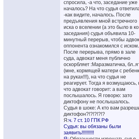
спросила, -а что, заседание уже
началось? На что судья ответил
-как видите, началось. После
предъявления мной встречного
иска о вселении (а это было в к
заседания) судья объявила 10-
минутный перерыв, чтобы адво
оппонента ознакомился с иском.
После перерыва, прямо в зале
суда, адвокат меня публично
оскорбляет :Маразматичка, бл..я
(мне, кормящей матери с ребен
на руках!!!), на что судья не
реагирует. Тогда я возмущаюсь, 
что адвокат говорит: а вам
послышалось. Я говорю: зато
диктофону не послышалось.
Судья в шоке: А кто вам разреш
диктофон?!?!?!?!?
Я:
ч. 7 ст. 10 ГПК РФ
Судья: вы обязаны были
заявить!!!!!!!!!!
Я:
Обязанности извещать суд о